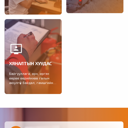
Тохиолдсон гамшигт үзэгдэл,
2021-2025 онд зохион
учирсан хохирол, өссөн
байгуулагдах Гамшгаас
дүнгээр, үндсэн үзүүлэлтээр,
хамгаалах иж бүрэн болон...
улсын дүн, сараар...
ХЯНАЛТЫН ХУУДАС
Байгууллага, өрх, иргэн
өөрөө өөрийнхөө галын
аюулгүй байдал, гамшгийн
бэлэн байдлыг шалгах
хяналтын хуудас