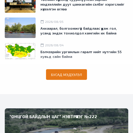
мэдээллийн дуут цамхагийн сэлбэг хэрэгслийг
хүлээлгэн өглөө
calendar_today
2026/08/05
Анхаарал, болгоомжгүй байдлаас үүдэж гол,
усанд эндэх тохиолдол хамгийн их байна
calendar_today
2026/08/04
Бэлчээрийн ургамлын гаралт нийт нутгийн 55
хувьд сайн байна
БУСАД МЭДЭЭЛЭЛ
“ОНЦГОЙ БАЙДЛЫН ЦАГ” НЭВТРҮҮЛЭГ №222