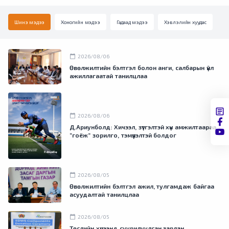
Шинэ мэдээ
Хоногийн мэдээ
Гадаад мэдээ
Хэвлэлийн хуудас
calendar_today
2026/08/06
Өвөлжилтийн бэлтгэл болон анги, салбарын үйл
ажиллагаатай танилцлаа
calendar_today
2026/08/06
Д.Ариунболд: Хичээл, зүтгэлтэй хүн амжилтаараа
“гоёж” зорилго, тэмүүлэлтэй болдог
calendar_today
2026/08/05
Өвөлжилтийн бэлтгэл ажил, тулгамдаж байгаа
асуудалтай танилцлаа
calendar_today
2026/08/05
Төслийн хүрээнд суурилуулсан зарлан