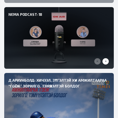
NEMA PODCAST-18
Д.АРИУНБОЛД: ХИЧЭЭЛ, ЗҮТГЭЛТЭЙ ХҮН АМЖИЛТААРАА
“ГОЁЖ” ЗОРИЛГО, ТЭМҮҮЛЭЛТЭЙ БОЛДОГ