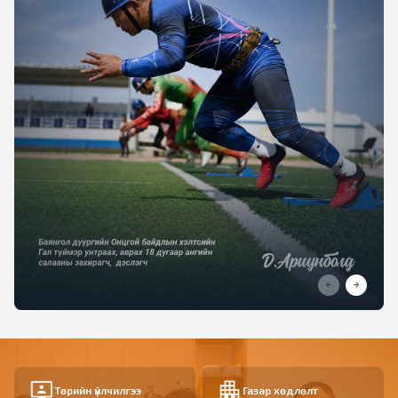
Төрийн үйлчилгээ
Газар хөдлөлт