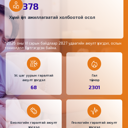
378
Хүний үйл ажиллагаатай холбоотой осол
*2026 оны VI сарын байдлаар 2827 удаагийн аюулт үзэгдэл, ослын
тохиолдол бүртгэгдсэн байна.
Ус цаг уурын гаралтай
Гал
аюулт үзэгдэл
түймэр
68
2301
Биологийн гаралтай аюулт
Геологийн гаралтай аюулт
үзэгдэл
үзэгдэл