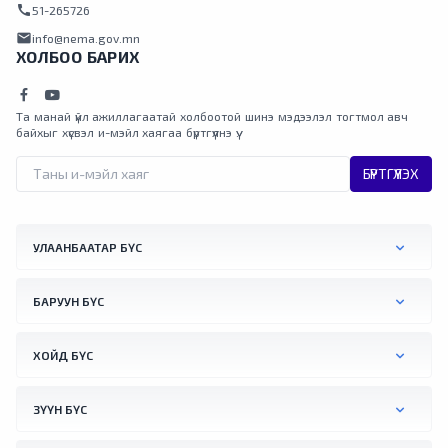
call
51-265726
mail
info@nema.gov.mn
ХОЛБОО БАРИХ
Та манай үйл ажиллагаатай холбоотой шинэ мэдээлэл тогтмол авч
байхыг хүсвэл и-мэйл хаягаа бүртгүүлнэ үү.
БҮРТГҮҮЛЭХ
УЛААНБААТАР БҮС
БАРУУН БҮС
ХОЙД БҮС
ЗҮҮН БҮС