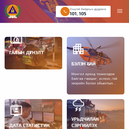
Онцгой байдлын дуудлага
menu
call
101
,
105
ГАЛЫН ДҮГНЭЛТ
Галын аюулгүй байдлын
БЭЛЭН БАЙ
дүгнэлт авах хүсэлтийг
цахимаар өгөх боломжтой
Монгол оронд тохиолдож
байгаа гамшиг, ослоос /ой
хээрийн болон обьектын
түймэр, зуд, үер, шуурга,
газар хөдлөлт/ урьдчилан
сэргийлэх нэгдсэн
зөвлөмжийг хүргэж байна.
УРЬДЧИЛАН
ДАТА СТАТИСТИК
СЭРГИЙЛЭХ