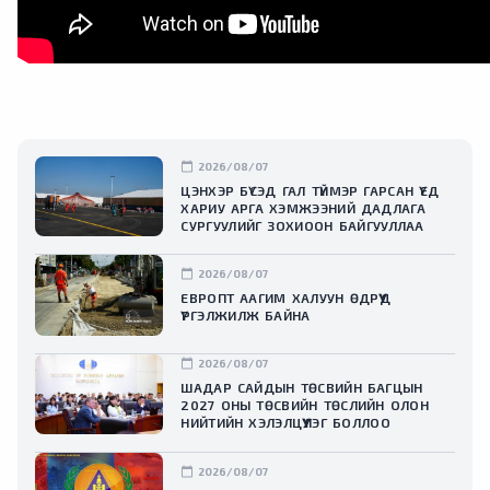
calendar_today
2026/08/07
ЦЭНХЭР БҮСЭД ГАЛ ТҮЙМЭР ГАРСАН ҮЕД
ХАРИУ АРГА ХЭМЖЭЭНИЙ ДАДЛАГА
СУРГУУЛИЙГ ЗОХИООН БАЙГУУЛЛАА
calendar_today
2026/08/07
ЕВРОПТ ААГИМ ХАЛУУН ӨДРҮҮД
ҮРГЭЛЖИЛЖ БАЙНА
calendar_today
2026/08/07
ШАДАР САЙДЫН ТӨСВИЙН БАГЦЫН
2027 ОНЫ ТӨСВИЙН ТӨСЛИЙН ОЛОН
НИЙТИЙН ХЭЛЭЛЦҮҮЛЭГ БОЛЛОО
calendar_today
2026/08/07