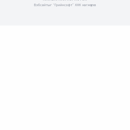
Вэбсайтыг “Грийнсофт” ХХК хөгжүүлэв