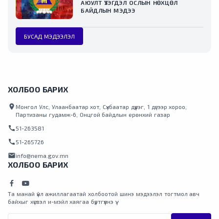
АЮУЛТ ҮЗЭГДЭЛ ОСЛЫН НӨХЦӨЛ
БАЙДЛЫН МЭДЭЭ
БУСАД МЭДЭЭЛЭЛ
ХОЛБОО БАРИХ
location_on
Монгол Улс, Улаанбаатар хот, Сүхбаатар дүүрэг, 1 дүгээр хороо,
Партизаны гудамж-6, Онцгой байдлын ерөнхий газар
call
51-263581
call
51-265726
mail
info@nema.gov.mn
ХОЛБОО БАРИХ
Та манай үйл ажиллагаатай холбоотой шинэ мэдээлэл тогтмол авч
байхыг хүсвэл и-мэйл хаягаа бүртгүүлнэ үү.