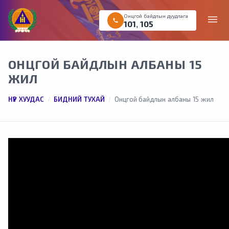
Онцгой байдлын дуудлага
menu
call
101
,
105
ОНЦГОЙ БАЙДЛЫН АЛБАНЫ 15
ЖИЛ
НҮҮР ХУУДАС
БИДНИЙ ТУХАЙ
Онцгой байдлын албаны 15 жил