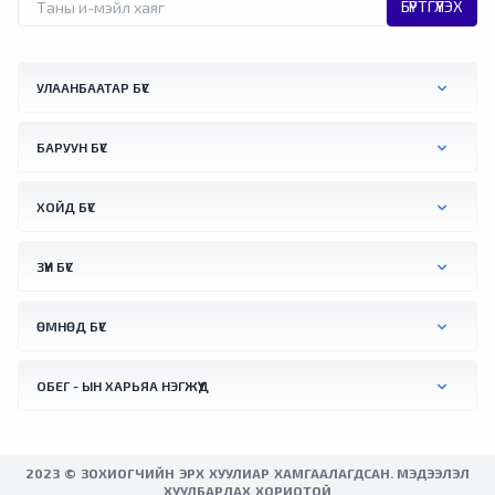
БҮРТГҮҮЛЭХ
УЛААНБААТАР БҮС
БАРУУН БҮС
ХОЙД БҮС
ЗҮҮН БҮС
ӨМНӨД БҮС
ОБЕГ - ЫН ХАРЬЯА НЭГЖҮҮД
2023 © ЗОХИОГЧИЙН ЭРХ ХУУЛИАР ХАМГААЛАГДСАН. МЭДЭЭЛЭЛ
ХУУЛБАРЛАХ ХОРИОТОЙ