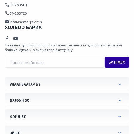
call
51-263581
call
51-265726
mail
info@nema.gov.mn
ХОЛБОО БАРИХ
Та манай үйл ажиллагаатай холбоотой шинэ мэдээлэл тогтмол авч
байхыг хүсвэл и-мэйл хаягаа бүртгүүлнэ үү.
БҮРТГҮҮЛЭХ
УЛААНБААТАР БҮС
БАРУУН БҮС
ХОЙД БҮС
ЗҮҮН БҮС