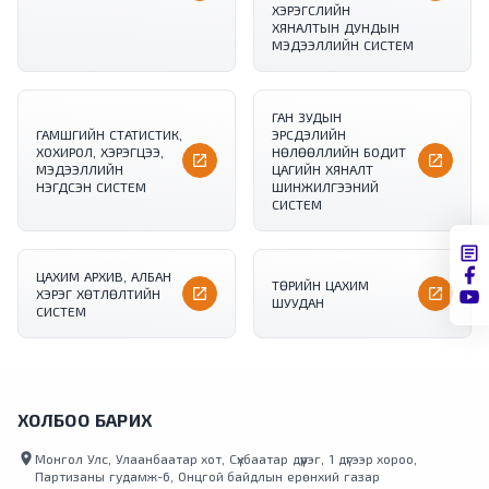
ХЭРЭГСЛИЙН
ХЯНАЛТЫН ДУНДЫН
МЭДЭЭЛЛИЙН СИСТЕМ
ГАН ЗУДЫН
ГАМШГИЙН СТАТИСТИК,
ЭРСДЭЛИЙН
ХОХИРОЛ, ХЭРЭГЦЭЭ,
НӨЛӨӨЛЛИЙН БОДИТ
picture_as_pdf
picture_as_pdf
МЭДЭЭЛЛИЙН
ЦАГИЙН ХЯНАЛТ
НЭГДСЭН СИСТЕМ
ШИНЖИЛГЭЭНИЙ
СИСТЕМ
ЦАХИМ АРХИВ, АЛБАН
ТӨРИЙН ЦАХИМ
picture_as_pdf
picture_as_pdf
ХЭРЭГ ХӨТЛӨЛТИЙН
ШУУДАН
СИСТЕМ
ХОЛБОО БАРИХ
location_on
Монгол Улс, Улаанбаатар хот, Сүхбаатар дүүрэг, 1 дүгээр хороо,
Партизаны гудамж-6, Онцгой байдлын ерөнхий газар