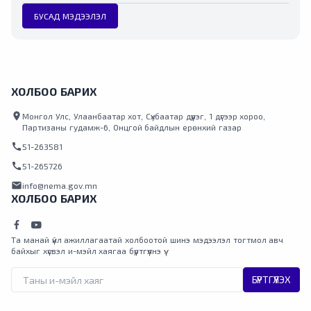
БУСАД МЭДЭЭЛЭЛ
ХОЛБОО БАРИХ
location_on
Монгол Улс, Улаанбаатар хот, Сүхбаатар дүүрэг, 1 дүгээр хороо,
Партизаны гудамж-6, Онцгой байдлын ерөнхий газар
call
51-263581
call
51-265726
mail
info@nema.gov.mn
ХОЛБОО БАРИХ
Та манай үйл ажиллагаатай холбоотой шинэ мэдээлэл тогтмол авч
байхыг хүсвэл и-мэйл хаягаа бүртгүүлнэ үү.
БҮРТГҮҮЛЭХ