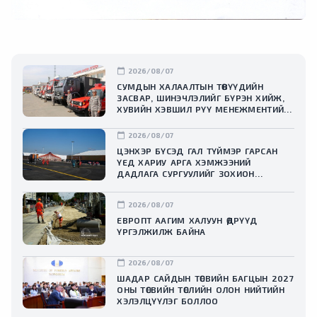
calendar_today
2026/08/07
СУМДЫН ХАЛААЛТЫН ТӨВҮҮДИЙН
ЗАСВАР, ШИНЭЧЛЭЛИЙГ БҮРЭН ХИЙЖ,
ХУВИЙН ХЭВШИЛ РҮҮ МЕНЕЖМЕНТИЙГ
НЬ ШИЛЖҮҮЛСЭН ГЭДГИЙГ ОНЦОЛЛОО
calendar_today
2026/08/07
ЦЭНХЭР БҮСЭД ГАЛ ТҮЙМЭР ГАРСАН
ҮЕД ХАРИУ АРГА ХЭМЖЭЭНИЙ
ДАДЛАГА СУРГУУЛИЙГ ЗОХИОН
БАЙГУУЛЛАА
calendar_today
2026/08/07
ЕВРОПТ ААГИМ ХАЛУУН ӨДРҮҮД
ҮРГЭЛЖИЛЖ БАЙНА
calendar_today
2026/08/07
ШАДАР САЙДЫН ТӨСВИЙН БАГЦЫН 2027
ОНЫ ТӨСВИЙН ТӨСЛИЙН ОЛОН НИЙТИЙН
ХЭЛЭЛЦҮҮЛЭГ БОЛЛОО