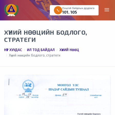
Онцгой байдлын дуудлага
menu
call
101
,
105
ХҮНИЙ НӨӨЦИЙН БОДЛОГО,
СТРАТЕГИ
НҮҮР ХУУДАС
ИЛ ТОД БАЙДАЛ
ХҮНИЙ НӨӨЦ
Хүний нөөцийн бодлого, стратеги