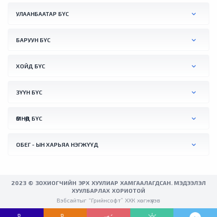
УЛААНБААТАР БҮС
БАРУУН БҮС
ХОЙД БҮС
ЗҮҮН БҮС
ӨМНӨД БҮС
ОБЕГ - ЫН ХАРЬЯА НЭГЖҮҮД
2023 © ЗОХИОГЧИЙН ЭРХ ХУУЛИАР ХАМГААЛАГДСАН. МЭДЭЭЛЭЛ
ХУУЛБАРЛАХ ХОРИОТОЙ
Вэбсайтыг “Грийнсофт” ХХК хөгжүүлэв