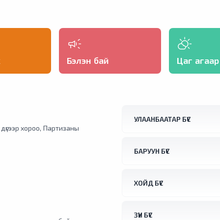
х
Бэлэн бай
Цаг агаар
УЛААНБААТАР БҮС
1 дүгээр хороо, Партизаны
БАРУУН БҮС
ХОЙД БҮС
ЗҮҮН БҮС