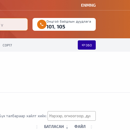
EN
MNG
Онцгой байдлын дуудлага
call
101
,
105
360
COP17
360
Бүх талбараар хайлт хийх:
БАТЛАСАН
ФАЙЛ