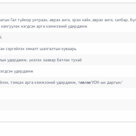
агын Гал түймэр унтраах, аврах анги, эрэн хайх, аврах анги, салбар, бү
г хангуулах нэгдсэн арга хэмжээний удирдамж
ай
чилан сэргийлэх хяналт шалгалтын хуваарь
лын удирдамж, үнэлэх заавар батлах тухай
 нэгдсэн удирдамж
лэх, тэмцэх арга хэмжээний удирдамж, төлөвлөгөө /УОК-ын даргын/