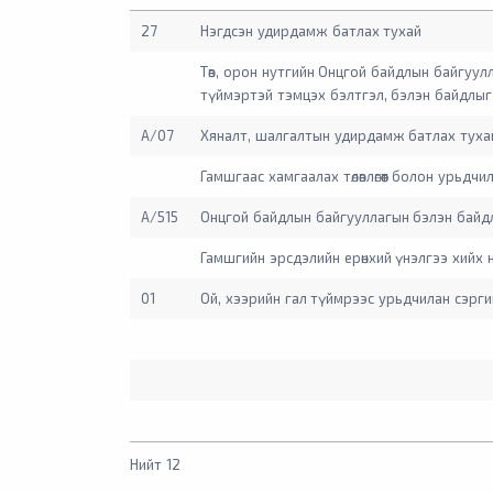
27
Нэгдсэн удирдамж батлах тухай
Төв, орон нутгийн Онцгой байдлын байгуулл
түймэртэй тэмцэх бэлтгэл, бэлэн байдлы
А/07
Хяналт, шалгалтын удирдамж батлах тух
Гамшгаас хамгаалах төлөвлөгөөт болон урьд
А/515
Онцгой байдлын байгууллагын бэлэн байд
Гамшгийн эрсдэлийн ерөнхий үнэлгээ хийх
01
Ой, хээрийн гал түймрээс урьдчилан сэргий
Нийт 12