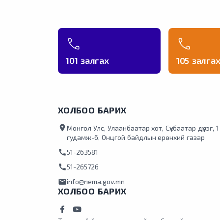
101 залгах
105 залга
ХОЛБОО БАРИХ
location_on
Монгол Улс, Улаанбаатар хот, Сүхбаатар дүүрэг, 
гудамж-6, Онцгой байдлын ерөнхий газар
call
51-263581
call
51-265726
mail
info@nema.gov.mn
ХОЛБОО БАРИХ