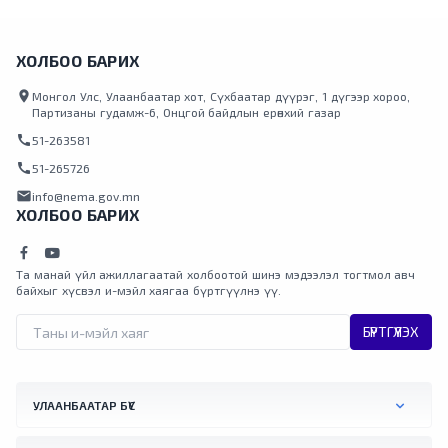
ХОЛБОО БАРИХ
location_on
Монгол Улс, Улаанбаатар хот, Сүхбаатар дүүрэг, 1 дүгээр хороо,
Партизаны гудамж-6, Онцгой байдлын ерөнхий газар
call
51-263581
call
51-265726
mail
info@nema.gov.mn
ХОЛБОО БАРИХ
Та манай үйл ажиллагаатай холбоотой шинэ мэдээлэл тогтмол авч
байхыг хүсвэл и-мэйл хаягаа бүртгүүлнэ үү.
БҮРТГҮҮЛЭХ
УЛААНБААТАР БҮС