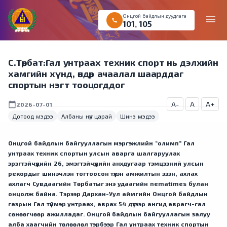
Онцгой байдлын дуудлага
menu
call
101
,
105
С.Төрбат:Гал унтраах техник спорт нь дэлхийн
хамгийн хүнд, өндөр ачаалал шаарддаг
спортын нэгт тооцогддог
A-
A
A+
calendar_today
2026-07-01
Дотоод мэдээ
Албаны нүүр царай
Шинэ мэдээ
Онцгой байдлын байгууллагын мэргэжлийн “олимп” Гал
унтраах техник спортын улсын аварга шалгаруулах
эрэгтэйчүүдийн 26, эмэгтэйчүүдийн анхдугаар тэмцээний улсын
рекордыг шинэчлэн тогтоосон түүхэн амжилтын эзэн, ахлах
ахлагч Сувдаагийн Төрбатыг энэ удаагийн nematimes булан
онцолж байна. Тэрээр Дархан-Уул аймгийн Онцгой байдлын
газрын Гал түймэр унтраах, аврах 54 дүгээр ангид аврагч-гал
сөнөөгчөөр ажилладаг. Онцгой байдлын байгууллагын залуу
алба хаагчийн төлөөлөл тэрбээр Гал унтраах техник спортын