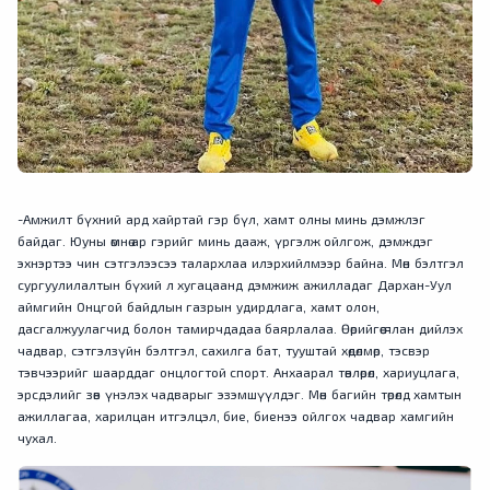
-Амжилт бүхний ард хайртай гэр бүл, хамт олны минь дэмжлэг
байдаг. Юуны өмнө ар гэрийг минь дааж, үргэлж ойлгож, дэмждэг
эхнэртээ чин сэтгэлээсээ талархлаа илэрхийлмээр байна. Мөн бэлтгэл
сургуулилалтын бүхий л хугацаанд дэмжиж ажилладаг Дархан-Уул
аймгийн Онцгой байдлын газрын удирдлага, хамт олон,
дасгалжуулагчид болон тамирчдадаа баярлалаа. Өөрийгөө ялан дийлэх
чадвар, сэтгэлзүйн бэлтгэл, сахилга бат, тууштай хөдөлмөр, тэсвэр
тэвчээрийг шаарддаг онцлогтой спорт. Анхаарал төвлөрөл, хариуцлага,
эрсдэлийг зөв үнэлэх чадварыг эзэмшүүлдэг. Мөн багийн төрөлд хамтын
ажиллагаа, харилцан итгэлцэл, бие, биенээ ойлгох чадвар хамгийн
чухал.