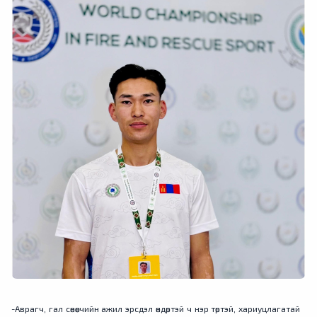
-Аврагч, гал сөнөөгчийн ажил эрсдэл өндөртэй ч нэр төртэй, хариуцлагатай