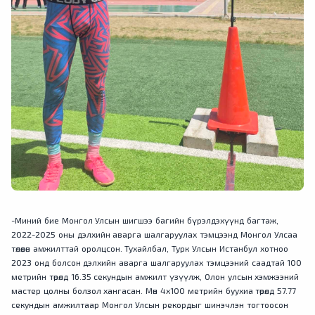
-Миний бие Монгол Улсын шигшээ багийн бүрэлдэхүүнд багтаж,
2022-2025 оны дэлхийн аварга шалгаруулах тэмцээнд Монгол Улсаа
төлөөлөн амжилттай оролцсон. Тухайлбал, Турк Улсын Истанбул хотноо
2023 онд болсон дэлхийн аварга шалгаруулах тэмцээний саадтай 100
метрийн төрөлд 16.35 секундын амжилт үзүүлж, Олон улсын хэмжээний
мастер цолны болзол хангасан. Мөн 4х100 метрийн буухиа төрөлд 57.77
секундын амжилтаар Монгол Улсын рекордыг шинэчлэн тогтоосон