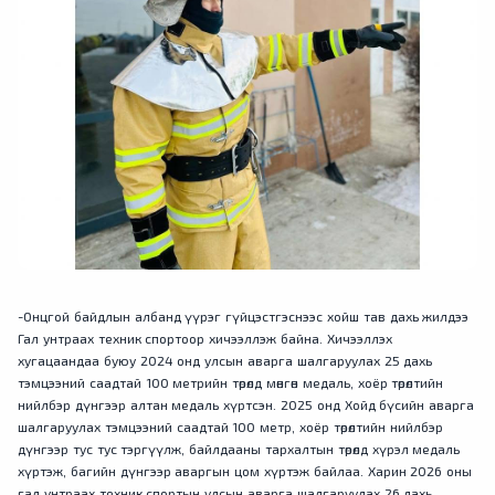
-Онцгой байдлын албанд үүрэг гүйцэстгэснээс хойш тав дахь жилдээ
Гал унтраах техник спортоор хичээллэж байна. Хичээллэх
хугацаандаа буюу 2024 онд улсын аварга шалгаруулах 25 дахь
тэмцээний саадтай 100 метрийн төрөлд мөнгөн медаль, хоёр төрөлтийн
нийлбэр дүнгээр алтан медаль хүртсэн. 2025 онд Хойд бүсийн аварга
шалгаруулах тэмцээний саадтай 100 метр, хоёр төрөлтийн нийлбэр
дүнгээр тус тус тэргүүлж, байлдааны тархалтын төрөлд хүрэл медаль
хүртэж, багийн дүнгээр аваргын цом хүртэж байлаа. Харин 2026 оны
гал унтраах техник спортын улсын аварга шалгаруулах 26 дахь