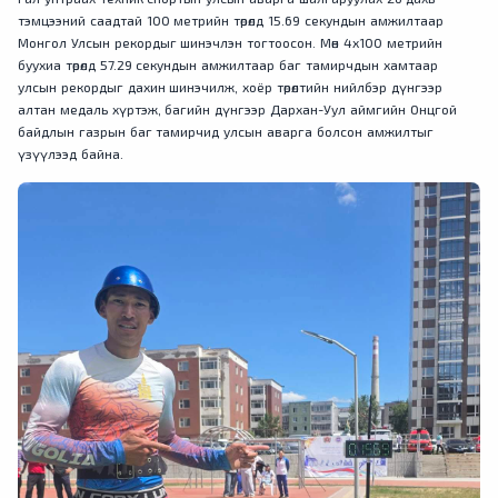
тэмцээний саадтай 100 метрийн төрөлд 15.69 секундын амжилтаар
Монгол Улсын рекордыг шинэчлэн тогтоосон. Мөн 4х100 метрийн
буухиа төрөлд 57.29 секундын амжилтаар баг тамирчдын хамтаар
улсын рекордыг дахин шинэчилж, хоёр төрөлтийн нийлбэр дүнгээр
алтан медаль хүртэж, багийн дүнгээр Дархан-Уул аймгийн Онцгой
байдлын газрын баг тамирчид улсын аварга болсон амжилтыг
үзүүлээд байна.