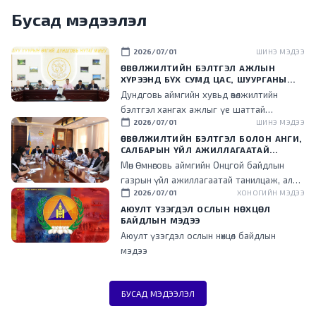
Бусад мэдээлэл
calendar_today
2026/07/01
ШИНЭ МЭДЭЭ
ӨВӨЛЖИЛТИЙН БЭЛТГЭЛ АЖЛЫН
ХҮРЭЭНД БҮХ СУМД ЦАС, ШУУРГАНЫ
ҮЕД ЗАМ НЭЭХ ЗОРИУЛАЛТЫН
Дундговь аймгийн хувьд өвөлжилтийн
ТЕХНИКТЭЙ БОЛСОН БАЙНА
бэлтгэл хангах ажлыг үе шаттай
calendar_today
2026/07/01
ШИНЭ МЭДЭЭ
хэрэгжүүлж, өвс, тэжээлийн аюулгүйн нөөц
бүрдүүлэх, улсын нөөцийн тэжээлийг татан
ӨВӨЛЖИЛТИЙН БЭЛТГЭЛ БОЛОН АНГИ,
САЛБАРЫН ҮЙЛ АЖИЛЛАГААТАЙ
авах, өвлийн улиралд ашиглах техник,
ТАНИЛЦЛАА
Мөн Өмнөговь аймгийн Онцгой байдлын
тоног төхөөрөмжийн бэлэн байдлыг хангахад
газрын үйл ажиллагаатай танилцаж, алба
анхаарч байна.
calendar_today
2026/07/01
ХОНОГИЙН МЭДЭЭ
хаагчидтай уулзан, гал түймэр унтраах,
аврах ажиллагаанд ашиглаж байгаа
АЮУЛТ ҮЗЭГДЭЛ ОСЛЫН НӨХЦӨЛ
БАЙДЛЫН МЭДЭЭ
техник, тоног төхөөрөмжийн бэлэн байдалта
Аюулт үзэгдэл ослын нөхцөл байдлын
танилцаж, мэдээлэл солилцлоо.
мэдээ
БУСАД МЭДЭЭЛЭЛ