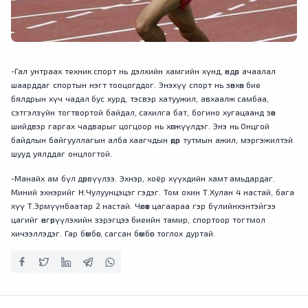
-Гал унтраах техник спорт нь дэлхийн хамгийн хүнд, өндөр ачаалал
шаарддаг спортын нэгт тооцогддог. Энэхүү спорт нь зөвхөн бие
бялдрын хүч чадал бус хурд, тэсвэр хатуужил, авхаалж самбаа,
сэтгэлзүйн тогтвортой байдал, сахилга бат, богино хугацаанд зөв
шийдвэр гаргах чадварыг цогцоор нь хөгжүүлдэг. Энэ нь Онцгой
байдлын байгууллагын алба хаагчдын өдөр тутмын ажил, мэргэжилтэй
шууд уялддаг онцлогтой.
-Манайх ам бүл дөрвүүлээ. Эхнэр, хоёр хүүхдийн хамт амьдардаг.
Миний эхнэрийг Н.Чулуунцэцэг гэдэг. Том охин Т.Хулан 4 настай, бага
хүү Т.Эрмүүнбаатар 2 настай. Чөлөөт цагаараа гэр бүлийнхэнтэйгээ
цагийг өнгөрүүлэхийн зэрэгцээ биеийн тамир, спортоор тогтмол
хичээллэдэг. Гар бөмбөг, сагсан бөмбөг тоглох дуртай.