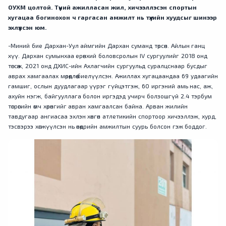
ОУХМ цолтой. Түүний ажилласан жил, хичээллэсэн спортын
хугацаа богинохон ч гаргасан амжилт нь түүхийн хуудсыг шинээр
эхлүүлсэн юм.
-Миний бие Дархан-Уул аймгийн Дархан суманд төрсөн. Айлын ганц
хүү. Дархан сумынхаа ерөнхий боловсролын IV сургуулийг 2018 онд
төгсөж, 2021 онд ДХИС-ийн Ахлагчийн сургуульд суралцснаар бусдыг
аврах хамгаалах мөрөөдлөө биелүүлсэн. Ажиллах хугацаандаа 69 удаагийн
гамшиг, ослын дуудлагаар үүрэг гүйцэтгэж, 60 иргэний амь нас, аж,
ахуйн нэгж, байгууллага болон иргэдэд учирч болзошгүй 2.4 тэрбум
төгрөгийн өмч хөрөнгийг авран хамгаалсан байна. Арван жилийн
тавдугаар ангиасаа эхлэн хөнгөн атлетикийн спортоор хичээллэж, хурд,
тэсвэрээ хөгжүүлсэн нь өнөөдрийн амжилтын суурь болсон гэж боддог.