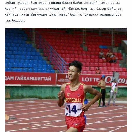
албан тушаал. Бид ямар ч нөхцөлд бэлэн байж, иргэдийн амь нас, эд
хөрөнгийг авран хамгаалах үүрэгтэй. Иймээс бэлтгэл, бэлэн байдлыг
хангадаг хамгийн чухал “даалгавар” бол гал унтраах техник спорт
гэж боддог.