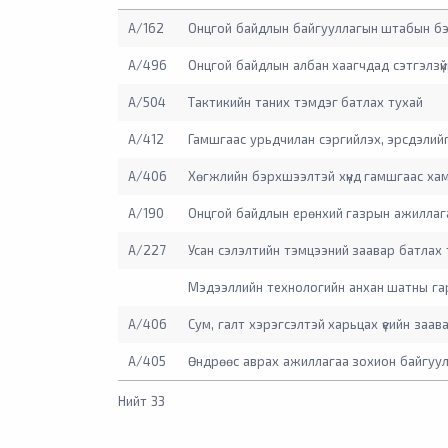
А/162
Онцгой байдлын байгууллагын штабын бэ
А/496
Онцгой байдлын албан хаагчдад сэтгэлзүйн 
А/504
Тактикийн таних тэмдэг батлах тухай
А/412
Гамшгаас урьдчилан сэргийлэх, эрсдэлийг
А/406
Хөгжлийн бэрхшээлтэй хүнд гамшгаас хам
А/190
Онцгой байдлын ерөнхий газрын ажиллаг
А/227
Усан сэлэлтийн тэмцээний заавар батлах
Мэдээллийн технологийн анхан шатны га
А/406
Сум, галт хэрэгсэлтэй харьцах үеийн заав
А/405
Өндрөөс аврах ажиллагаа зохион байгуу
Нийт 33