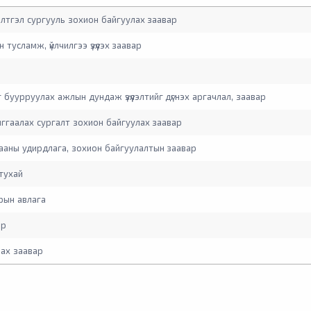
лтгэл сургууль зохион байгуулах заавар
тусламж, үйлчилгээ үзүүлэх заавар
 буурруулах ажлын дундаж үзүүлэлтийг дүгнэх аргачлал, заавар
ггаалах сургалт зохион байгуулах заавар
ааны удирдлага, зохион байгуулалтын заавар
 тухай
рын авлага
ар
лах заавар