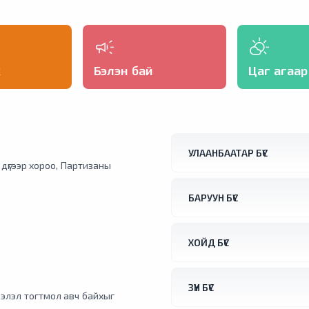
х
Бэлэн бай
Цаг агаар
УЛААНБААТАР БҮС
1 дүгээр хороо, Партизаны
БАРУУН БҮС
ХОЙД БҮС
ЗҮҮН БҮС
элэл тогтмол авч байхыг