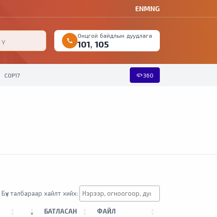
EN
MNG
Онцгой байдлын дуудлага
call
101
,
105
360
COP17
360
Бүх талбараар хайлт хийх:
БАТЛАСАН
ФАЙЛ