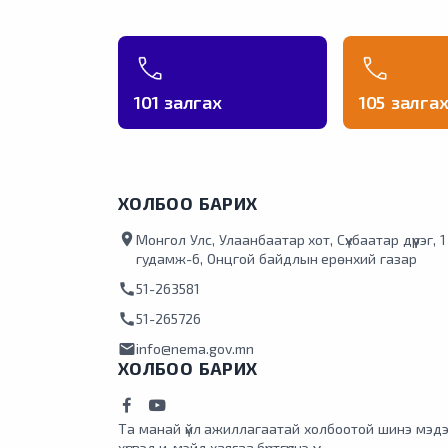
101 залгах
105 залга
ХОЛБОО БАРИХ
location_on
Монгол Улс, Улаанбаатар хот, Сүхбаатар дүүрэг, 
гудамж-6, Онцгой байдлын ерөнхий газар
call
51-263581
call
51-265726
mail
info@nema.gov.mn
ХОЛБОО БАРИХ
Та манай үйл ажиллагаатай холбоотой шинэ мэдэ
хүсвэл и-мэйл хаягаа бүртгүүлнэ үү.