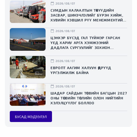
calendar_today
2026/08/07
СУМДЫН ХАЛААЛТЫН ТӨВҮҮДИЙН
ЗАСВАР, ШИНЭЧЛЭЛИЙГ БҮРЭН ХИЙЖ,
ХУВИЙН ХЭВШИЛ РҮҮ МЕНЕЖМЕНТИЙГ
НЬ ШИЛЖҮҮЛСЭН ГЭДГИЙГ ОНЦОЛЛОО
calendar_today
2026/08/07
ЦЭНХЭР БҮСЭД ГАЛ ТҮЙМЭР ГАРСАН
ҮЕД ХАРИУ АРГА ХЭМЖЭЭНИЙ
ДАДЛАГА СУРГУУЛИЙГ ЗОХИОН
БАЙГУУЛЛАА
calendar_today
2026/08/07
ЕВРОПТ ААГИМ ХАЛУУН ӨДРҮҮД
ҮРГЭЛЖИЛЖ БАЙНА
calendar_today
2026/08/07
ШАДАР САЙДЫН ТӨСВИЙН БАГЦЫН 2027
ОНЫ ТӨСВИЙН ТӨСЛИЙН ОЛОН НИЙТИЙН
ХЭЛЭЛЦҮҮЛЭГ БОЛЛОО
БУСАД МЭДЭЭЛЭЛ