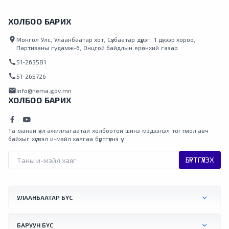
ХОЛБОО БАРИХ
location_on
Монгол Улс, Улаанбаатар хот, Сүхбаатар дүүрэг, 1 дүгээр хороо,
Партизаны гудамж-6, Онцгой байдлын ерөнхий газар
call
51-263581
call
51-265726
mail
info@nema.gov.mn
ХОЛБОО БАРИХ
Та манай үйл ажиллагаатай холбоотой шинэ мэдээлэл тогтмол авч
байхыг хүсвэл и-мэйл хаягаа бүртгүүлнэ үү.
БҮРТГҮҮЛЭХ
УЛААНБААТАР БҮС
БАРУУН БҮС