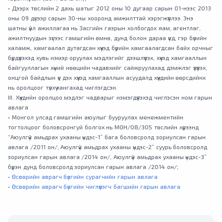
• Дээрх төслийн 2 дахь шатыг 2012 оны 10 дугаар сарын 01-нээс 2013
оны 09 дүгээр сарын 30-ны хооронд амжилттай хэрэгжүүллээ. Энэ
шатны үйл ажиллагаа нь Засгийн газрын холбогдох яам, агентлаг,
ажилтнуудын зүгээс гамшгийн өмнө, дунд болон дараа үед, гэр бүлийн
халамж, хамгаалал дутагдсан хүүхэд бүрийн хамгаалагдсан байх орчныг
бүрдүүлэхэд хувь нэмэр оруулах мэдлэгийг дээшлүүлэх, хүүхэд хамгааллын
байгууллагын хүний нөөцийн чадавхийг сайжруулахад дэмжлэг үзүүлэх,
онцгой байдлын үе дэх хүүхэд хамгааллын асуудалд хүүхдийн өөрсдийнх
нь оролцоог түлхүү хангахад чиглэгдсэн.
III. Хүүхдийн оролцоо мэдлэг чадварыг нэмэгдүүлэхэд чиглэсэн ном гарын
авлага
• Монгол улсад гамшгийн аюулыг бууруулах менежментийн
тогтолцоог боловсронгуй болгох нь МОН/08/305 төслийн хүрээнд
“Аюулгүй амьдрах ухааны үндэс-1” бага боловсролд зориулсан гарын
авлага /2011 он/, Аюулгүй амьдрах ухааны үндэс-2” суурь боловсролд
зориулсан гарын авлага /2014 он/, Аюулгүй амьдрах ухааны үндэс-3”
бүрэн дунд боловсролд зориулсан гарын авлага /2014 он/;
• Өсвөрийн аврагч бүлгийн сурагчийн гарын авлага
• Өсвөрийн аврагч бүлгийн чиглүүлэгч багшийн гарын авлага