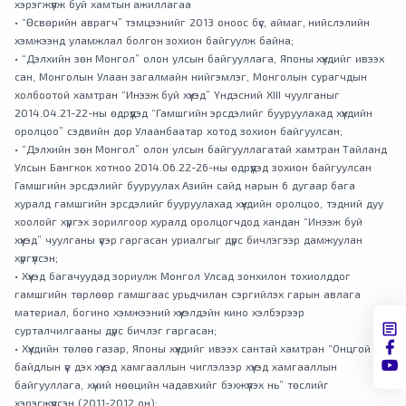
хэрэгжүүлж буй хамтын ажиллагаа
• “Өсвөрийн аврагч” тэмцээнийг 2013 оноос бүс, аймаг, нийслэлийн
хэмжээнд уламжлал болгон зохион байгуулж байна;
• “Дэлхийн зөн Монгол” олон улсын байгууллага, Японы хүүхдийг ивээх
сан, Монголын Улаан загалмайн нийгэмлэг, Монголын сурагчдын
холбоотой хамтран “Инээж буй хүүхэд” Үндэсний XIII чуулганыг
2014.04.21-22-ны өдрүүдэд “Гамшгийн эрсдэлийг бууруулахад хүүхдийн
оролцоо” сэдвийн дор Улаанбаатар хотод зохион байгуулсан;
• “Дэлхийн зөн Монгол” олон улсын байгууллагатай хамтран Тайланд
Улсын Бангкок хотноо 2014.06.22-26-ны өдрүүдэд зохион байгуулсан
Гамшгийн эрсдэлийг бууруулах Азийн сайд нарын 6 дугаар бага
хуралд гамшгийн эрсдэлийг бууруулахад хүүхдийн оролцоо, тэдний дуу
хоолойг хүргэх зорилгоор хуралд оролцогчдод хандан “Инээж буй
хүүхэд” чуулганы үеэр гаргасан уриалгыг дүрс бичлэгээр дамжуулан
хүргүүлсэн;
• Хүүхэд багачуудад зориулж Монгол Улсад зонхилон тохиолддог
гамшгийн төрлөөр гамшгаас урьдчилан сэргийлэх гарын авлага
материал, богино хэмжээний хүүхэлдэйн кино хэлбэрээр
сурталчилгааны дүрс бичлэг гаргасан;
• Хүүхдийн төлөө газар, Японы хүүхдийг ивээх сантай хамтран “Онцгой
байдлын үе дэх хүүхэд хамгааллын чиглэлээр хүүхэд хамгааллын
байгууллага, хүний нөөцийн чадавхийг бэхжүүлэх нь” төслийг
хэрэгжүүлсэн (2011-2012 он);