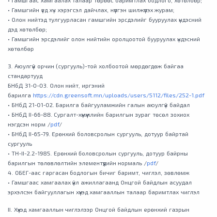
• Гамшгаас хамгаалах талаар төрөөс баримтлах бодлого, хөтөлбөр;
• Гамшгийн үед хүч хэрэгсэл дайчлах, нүүлгэн шилжүүлэх журам;
• Олон нийтэд тулгуурласан гамшгийн эрсдэлийг бууруулах үндэсний
дэд хөтөлбөр;
• Гамшгийн эрсдэлийг олон нийтийн оролцоотой бууруулах үндэсний
хөтөлбөр
3. Аюулгүй орчин (сургууль)-той холбоотой мөрдөгдөж байгаа
стандартууд
БНбД 31-0-03. Олон нийт, иргэний
барилга
https://cdn.greensoft.mn/uploads/users/5112/files/252-1.pdf
• БНбД 21-01-02. Барилга байгууламжийн галын аюулгүй байдал
• БНбД II-66-88. Сургалт-хүмүүжлийн барилгын зураг төсөл зохиох
нэгдсэн норм /
pdf
/
• БНбД II-65-79. Ерөнхий боловсролын сургууль, дотуур байртай
сургууль
• ТН-II-2.2-1985. Ерөнхий боловсролын сургууль, дотуур байрны
барилгын төлөвлөлтийн элементүүдийн нормаль /
pdf
/
4. ОБЕГ-аас гаргасан бодлогын бичиг баримт, чиглэл, зөвлөмж
• Гамшгаас хамгаалах үйл ажиллагаанд Онцгой байдлын асуудал
эрхэлсэн байгууллагын хүүхэд хамгааллын талаар баримтлах чиглэл
II. Хүүхэд хамгааллын чиглэлээр Онцгой байдлын ерөнхий газрын