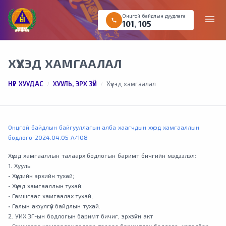
Онцгой байдлын дуудлага
menu
call
101
,
105
ХҮҮХЭД ХАМГААЛАЛ
НҮҮР ХУУДАС
ХУУЛЬ, ЭРХ ЗҮЙ
Хүүхэд хамгаалал
Онцгой байдлын байгууллагын алба хаагчдын хүүхэд хамгааллын
бодлого-2024.04.05 А/108
Хүүхэд хамгааллын талаарх бодлогын баримт бичгийн мэдээлэл:
1. Хууль
• Хүүхдийн эрхийн тухай;
• Хүүхэд хамгааллын тухай;
• Гамшгаас хамгаалах тухай;
• Галын аюулгүй байдлын тухай.
2. УИХ,ЗГ-ын бодлогын баримт бичиг, эрхзүйн акт