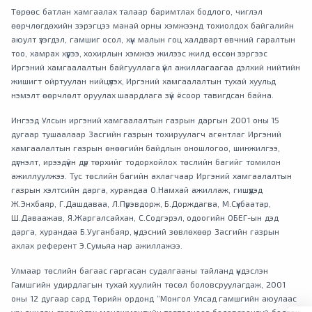
Төрөөс батлан хамгаалах талаар баримтлах бодлого, чиглэл
өөрчлөгдөхийн зэрэгцээ манай орны хэмжээнд тохиолдох байгалийн
аюулт үзэгдэл, гамшиг осол, хүн малын гоц халдварт өвчний гаралтын
тоо, хамрах хүрээ, хохирлын хэмжээ жилээс жилд өссөн зэргээс
Иргэний хамгаалалтын байгууллага үйл ажиллагаагаа дэлхий нийтийн
жишигт ойртуулан нийцүүлэх, Иргэний хамгаалалтын тухай хуульд
нэмэлт өөрчлөлт оруулах шаардлага зүй ёсоор тавигдсан байна.
Ингээд Улсын иргэний хамгаалалтын газрын даргын 2001 оны 15
дугаар тушаалаар Засгийн газрын тохируулагч агентлаг Иргэний
хамгаалалтын газрын өнөөгийн байдлын оношлогоо, шинжилгээ,
дүгнэлт, ирээдүйн дүр төрхийг тодорхойлох төслийн багийг томилон
ажиллуулжээ. Тус төслийн багийн ахлагчаар Иргэний хамгаалалтын
газрын хэлтсийн дарга, хурандаа О.Намхай ажиллаж, гишүүдэд
Ж.Энхбаяр, Г.Дашдаваа, Л.Пүрэвдорж, Б.Дорждагва, М.Сүхбаатар,
Ш.Даваажав, Я.Жаргалсайхан, С.Содгэрэл, одоогийн ОБЕГ-ын дэд
дарга, хурандаа Б.Ууганбаяр, үндэсний зөвлөхөөр Засгийн газрын
ахлах референт Э.Сумьяа нар ажиллажээ.
Улмаар төслийн багаас гаргасан судалгааны тайланд үндэслэн
Гамшгийн удирдлагын тухай хуулийн төсөл боловсруулагдаж, 2001
оны 12 дугаар сард Төрийн ордонд “Монгол Улсад гамшгийн аюулаас