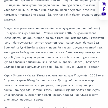
урьдчилан сэргийлэх менежментийн тогтолцоог боловсронгуй болгох
нь” үндэсний бага хурал анх удаа зохион байгуулагдаж, гамшгийн
удирдлагын шинэчлэлийг хийх талаарх цогц асуудлыг хэлэлцэж,
гамшигтай тэмцэх бие даасан байгууллага бий болох суурь тавигдаж
эхэлжээ.
Гэхдээ энэхүү шинэчлэлт өөрчлөлтийн зам шулуухан, дардан байсангүй.
Энэ тухай хошууч генерал О.Үржин нэгэнтээ “Шинэ хуулийн төсөл
хэлэлцүүлэгдэх явцад Ж.Гүррагчаа сайд Иргэний хамгаалалтын газартай
Галын байгууллагыг нэгтгэх хэрэгтэй гэсэн санал хэлж байсан бол
Ерөнхий сайд Н.Энхбаяр Улсын нөөцийн газрыг оруулах нь зүйтэй гэж
энэ гурван байгууллагын зангилаа гарсан. Байнгын хорооны хурал
дээр М.Далайхүү гишүүн цэргийн цолыг яах юм бэ гэсэн асуулт тавьж,
хурал даргалж байсан Байнгын хорооны орлогч дарга Д.Базарсад
цолтой байхаар асуудлыг авч гарч байсан” хэмээн дурссан байдаг.
Харин Улсын Их Хурал “Гамшгаас хамгаалах тухай” хуулийг 2003 оны
6 дугаар сарын 20-нд батлан гаргав. Тус хуулийг хэрэгжүүлснээр
гамшгаас хамгаалах эрхзүйн орчин, байгууллагын бүтэц, чиг үүрэг,
зохион байгуулалт, Засгийн газрын бүтцийн хүрээнд эзлэх байр суурь,
үйл ажиллагааны хэрэгжилт, эдийн засаг, гадаад харилцаа зэрэгт
олон эерэг өөрчлөлт гарчээ.