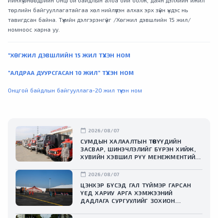
Ийнхүү өнөөдрийн Онцгой байдлын алба бий болж, даян дэлхийн ижил
төрлийн байгууллагатайгаа хөл нийлүүлэн алхах эрх зүйн үндэс нь
тавигдсан байна. Түүхийн дэлгэрэнгүйг /Хөгжил дэвшлийн 15 жил/
номноос харна уу.
“ХӨГЖИЛ ДЭВШЛИЙН 15 ЖИЛ ТҮҮХЭН НОМ
“АЛДРАА ДУУРСГАСАН 10 ЖИЛ“ ТҮҮХЭН НОМ
Онцгой байдлын байгууллага-20 жил түүхэн ном
calendar_today
2026/08/07
СУМДЫН ХАЛААЛТЫН ТӨВҮҮДИЙН
ЗАСВАР, ШИНЭЧЛЭЛИЙГ БҮРЭН ХИЙЖ,
ХУВИЙН ХЭВШИЛ РҮҮ МЕНЕЖМЕНТИЙГ
НЬ ШИЛЖҮҮЛСЭН ГЭДГИЙГ ОНЦОЛЛОО
calendar_today
2026/08/07
ЦЭНХЭР БҮСЭД ГАЛ ТҮЙМЭР ГАРСАН
ҮЕД ХАРИУ АРГА ХЭМЖЭЭНИЙ
ДАДЛАГА СУРГУУЛИЙГ ЗОХИОН
БАЙГУУЛЛАА