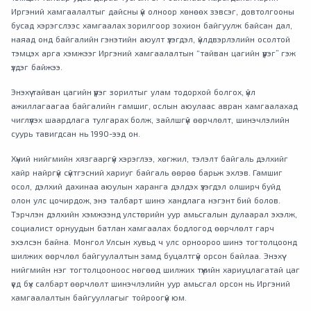
Иргэний хамгаалалтыг дайсны үй олноор хөнөөх зэвсэг, довтолгооны
бусад хэрэгслээс хамгаалах зорилгоор зохион байгуулж байсан дал,
наяад онд байгалийн гэнэтийн аюулт үзэгдэл, үйлдвэрлэлийн осолтой
тэмцэх арга хэмжээг Иргэний хамгаалалтын “тайван цагийн үүрэг” гэж
үздэг байжээ.
Энэхүү тайван цагийн үүрэг зорилтыг улам тодорхой болгох, үйл
ажиллагаагаа байгалийн гамшиг, ослын аюулаас авран хамгаалахад
чиглүүлэх шаардлага тулгарах болж, зайлшгүй өөрчлөлт, шинэчлэлийн
суурь тавигдсан нь 1990-ээд он.
Хүний нийгмийн хязгааргүй хэрэглээ, хөгжил, тэлэлт байгаль дэлхийг
хайр найргүй сүйтгэсний хариуг байгаль өөрөө барьж эхлэв. Гамшиг
осол, дэлхий дахинаа аюулын харанга дэлдэх үзэгдэл олширч буйд
олон улс цочирдож, энэ талбарт шинэ хандлага нэгэнт бий болов.
Тэрчлэн дэлхийн хэмжээнд улстөрийн уур амьсгалын дулаарал эхэлж,
социалист орнуудын батлан хамгаалах бодлогод өөрчлөлт гарч
эхэлсэн байна. Монгол Улсын хувьд ч улс орноороо шинэ тогтолцоонд
шилжих өөрчлөл байгуулалтын замд буцалтгүй орсон байлаа. Энэхүү
нийгмийн нэг тогтолцооноос нөгөөд шилжих түүхийн хариуцлагатай цаг
үед бүх салбарт өөрчлөлт шинэчлэлийн уур амьсгал орсон нь Иргэний
хамгаалалтын байгууллагыг тойроогүй юм.