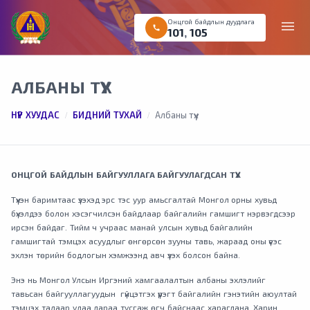
Онцгой байдлын дуудлага
menu
call
101
,
105
АЛБАНЫ ТҮҮХ
НҮҮР ХУУДАС
БИДНИЙ ТУХАЙ
Албаны түүх
ОНЦГОЙ БАЙДЛЫН БАЙГУУЛЛАГА БАЙГУУЛАГДСАН ТҮҮХ
Түүхэн баримтаас үзэхэд эрс тэс уур амьсгалтай Монгол орны хувьд
бүхэлдээ болон хэсэгчилсэн байдлаар байгалийн гамшигт нэрвэгдсээр
ирсэн байдаг. Тийм ч учраас манай улсын хувьд байгалийн
гамшигтай тэмцэх асуудлыг өнгөрсөн зууны тавь, жараад оны үеэс
эхлэн төрийн бодлогын хэмжээнд авч үзэх болсон байна.
Энэ нь Монгол Улсын Иргэний хамгаалалтын албаны эхлэлийг
тавьсан байгууллагуудын гүйцэтгэх үүрэгт байгалийн гэнэтийн аюултай
тэмцэх талаар удаа дараа тусгаж өгч байснаас харагдана. Харин