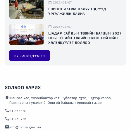
calendar_today
2026/08/07
ЕВРОПТ ААГИМ ХАЛУУН ӨДРҮҮД
ҮРГЭЛЖИЛЖ БАЙНА
calendar_today
2026/08/07
ШАДАР САЙДЫН ТӨСВИЙН БАГЦЫН 2027
ОНЫ ТӨСВИЙН ТӨСЛИЙН ОЛОН НИЙТИЙН
ХЭЛЭЛЦҮҮЛЭГ БОЛЛОО
БУСАД МЭДЭЭЛЭЛ
ХОЛБОО БАРИХ
location_on
Монгол Улс, Улаанбаатар хот, Сүхбаатар дүүрэг, 1 дүгээр хороо,
Партизаны гудамж-6, Онцгой байдлын ерөнхий газар
call
51-263581
call
51-265726
mail
info@nema.gov.mn