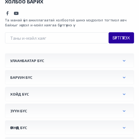
ХОЛБОО БАРИХ
Та манай үйл ажиллагаатай холбоотой шинэ мэдээлэл тогтмол авч
байхыг хүсвэл и-мэйл хаягаа бүртгүүлнэ үү.
БҮРТГҮҮЛЭХ
УЛААНБААТАР БҮС
БАРУУН БҮС
ХОЙД БҮС
ЗҮҮН БҮС
ӨМНӨД БҮС