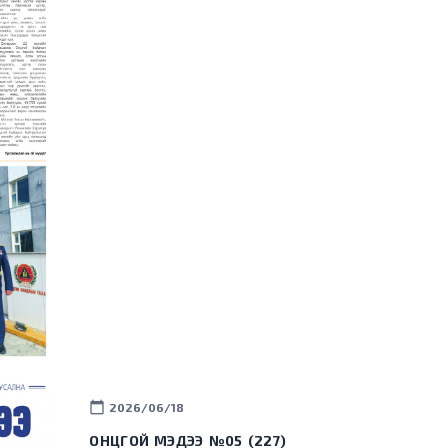
calendar_today
2026/06/18
ОНЦГОЙ МЭДЭЭ №05 (227)