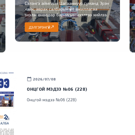
Сэлэнгэ аймгийн Цагааннуур суманд Эрэн
хайх, аврах салбарын үйл ажиллагаа
эхэлж өнөөдөр барилгын нээлтээ хийлээ.
north_east
ДЭЛГЭРЭНГҮЙ
calendar_today
2026/07/08
ОНЦГОЙ МЭДЭЭ №06 (228)
Онцгой мэдээ №06 (228)