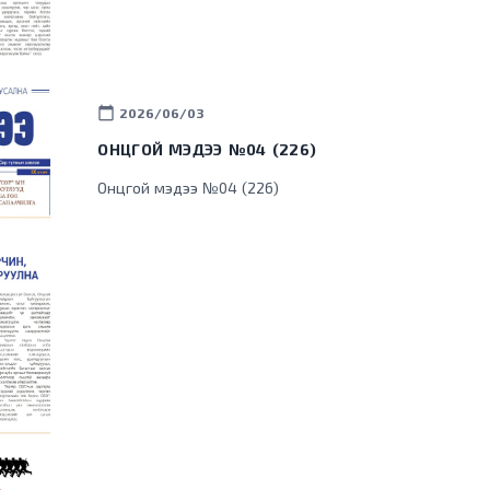
calendar_today
2026/06/03
ОНЦГОЙ МЭДЭЭ №04 (226)
Онцгой мэдээ №04 (226)