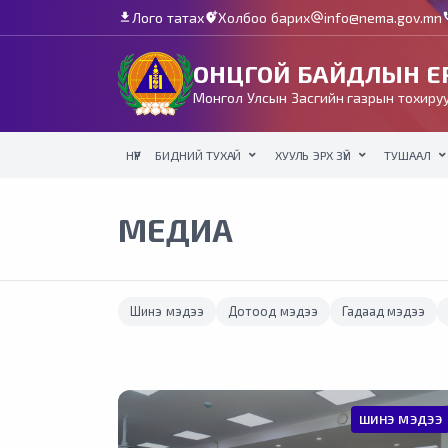
Лого татах
Холбоо барих
info@nema.gov.mn
download
add_location_alt
alternate_email
c
ОНЦГОЙ БАЙДЛЫН ЕР
Монгол Улсын Засгийн газрын тохируу
НҮҮР
БИДНИЙ ТУХАЙ
ХУУЛЬ ЭРХ ЗҮЙ
ТУШААЛ
МЕДИА
Шинэ мэдээ
Дотоод мэдээ
Гадаад мэдээ
ШИНЭ МЭДЭЭ