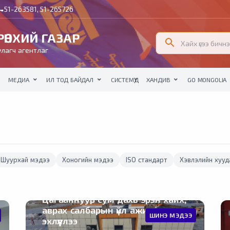
51-263581, 51-265726
all
ӨНХИЙ ГАЗАР
search
лагч агентлаг
МЕДИА
ИЛ ТОД БАЙДАЛ
СИСТЕМҮҮД
ХАНДИВ
GO MONGOLIA
Шуурхай мэдээ
Хоногийн мэдээ
ISO стандарт
Хэвлэлийн хууд
Цагааннуур сум дахь эрэн хайх,
аврах салбарын үйл ажиллагааг
ШИНЭ МЭДЭЭ
эхлүүллээ