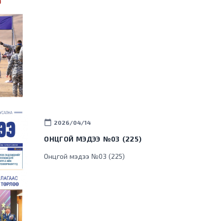
calendar_today
2026/04/14
ОНЦГОЙ МЭДЭЭ №03 (225)
Онцгой мэдээ №03 (225)