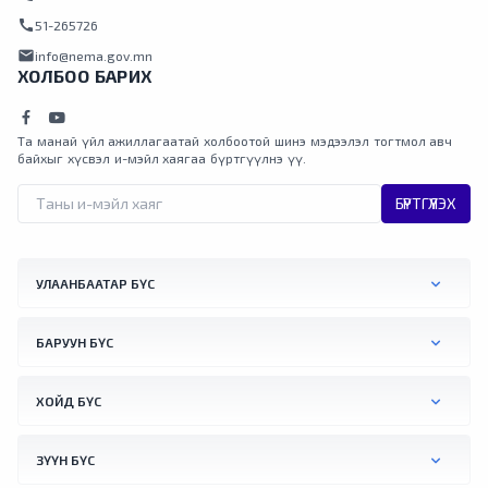
call
51-265726
mail
info@nema.gov.mn
ХОЛБОО БАРИХ
Та манай үйл ажиллагаатай холбоотой шинэ мэдээлэл тогтмол авч
байхыг хүсвэл и-мэйл хаягаа бүртгүүлнэ үү.
БҮРТГҮҮЛЭХ
УЛААНБААТАР БҮС
БАРУУН БҮС
ХОЙД БҮС
ЗҮҮН БҮС