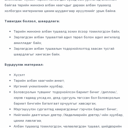
байгаа төрийн жинхэнэ албан хаагчдыг дараах албан тушаалд
холбогдох материалаа цахим шуудангаар ирүүлэхийг урьж байна.
Тавигдах болзол, шаардлага:
Төрийн жинхэнэ албан тушаалд зохих ёсоор томилогдсон байх;
Зарлагдсан албан тушаалтай адил төрөл болон адил ангилалд
ажилладаг байх;
Зарлагдсан албан тушаалын тодорхойлолтод заасан тусгай
шаардлагыг хангасан байх.
Бүрдүүлэх материал:
Хүсэлт
Төрийн албан хаагчийн анкет;
Иргэний үнэмлэхийн хуулбар;
Боловсролын түвшинг тодорхойлсон баримт бичиг /диплом/,
хэрэв гадаад улсад их, дээд сургууль төгссөн бол боловсролын
баримт бичгийн баталгаат орчуулгыг хавсаргах;
Мэргэшүүлэх сургалтад хамрагдсаныг гэрчлэх баримт бичиг;
Нийгмийн даатгалын дэвтэр /Хөдөлмөрийн дэвтэр/-ийн хуулбар,
цахим лавлагаа;
Албан тушаалд томилогдсон, чөлөөлөгдсөн тушаал, шийдвэрийн