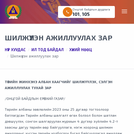
Онцгой байдлын дуудлага
menu
call
101
,
105
ШИЛЖҮҮЛЭН АЖИЛЛУУЛАХ ЗАР
НҮҮР ХУУДАС
ИЛ ТОД БАЙДАЛ
ХҮНИЙ НӨӨЦ
Шилжүүлэн ажиллуулах зар
ТӨРИЙН ЖИНХЭНЭ АЛБАН ХААГЧИЙГ ШИЛЖҮҮЛЭХ, СЭЛГЭН
АЖИЛЛУУЛАХ ТУХАЙ ЗАР
/ОНЦГОЙ БАЙДЛЫН ЕРӨНХИЙ ГАЗАР/
Төрийн албаны зөвлөлийн 2023 оны 25 дугаар тогтоолоор
батлагдсан Төрийн албаны шалгалт өгөх болзол болон шатлан
дэвшүүлэх, сонгон шалгаруулах журмын 4 дүгээр зүйлийн 4.2-т
заасны дагуу төрийн өөр байгууллага, нэгж хооронд шилжин
ажиллахыг хүссэн төрийн холбогдох бусад байгууллагад ажиллаж