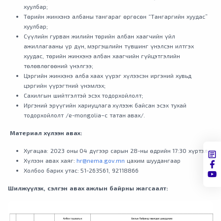
хуулбар;
Төрийн жинхэнэ албаны тангараг өргөсөн “Тангаргийн хуудас”
хуулбар;
Сүүлийн гурван жилийн төрийн албан хаагчийн үйл
ажиллагааны үр дүн, мэргэшлийн түвшинг үнэлсэн илтгэх
хуудас, төрийн жинхэнэ албан хаагчийн гүйцэтгэлийн
төлөвлөгөөний үнэлгээ;
Цэргийн жинхэнэ алба хаах үүрэг хүлээсэн иргэний хувьд
цэргийн үүрэгтний үнэмлэх;
Сахилгын шийтгэлтэй эсэх тодорхойлолт;
Иргэний эрүүгийн хариуцлага хүлээж байсан эсэх тухай
тодорхойлолт /e-mongolia–с татан авах/.
Материал хүлээн авах:
Хугацаа: 2023 оны 04 дүгээр сарын 28-ны өдрийн 17:30 хүртэл
Хүлээн авах хаяг:
hr@nema.gov.mn
цахим шуудангаар
Холбоо барих утас:
51-263561
,
92118866
Шилжүүлэх, сэлгэн авах ажлын байрны жагсаалт: