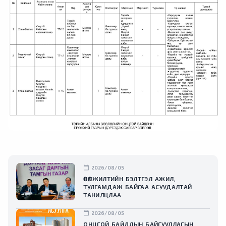
calendar_today
2026/08/05
ӨВӨЛЖИЛТИЙН БЭЛТГЭЛ АЖИЛ,
ТУЛГАМДАЖ БАЙГАА АСУУДАЛТАЙ
ТАНИЛЦЛАА
calendar_today
2026/08/05
ОНЦГОЙ БАЙДЛЫН БАЙГУУЛЛАГЫН