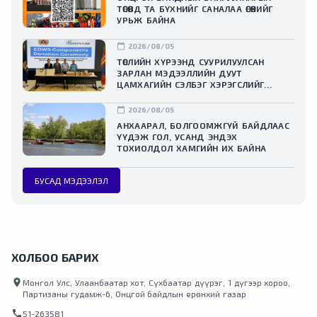
ТӨСӨВД ТА БҮХНИЙГ САНАЛАА ӨГӨХИЙГ
УРЬЖ БАЙНА
calendar_today
2026/08/05
ТӨСЛИЙН ХҮРЭЭНД СУУРИЛУУЛСАН
ЗАРЛАН МЭДЭЭЛЛИЙН ДУУТ
ЦАМХАГИЙН СЭЛБЭГ ХЭРЭГСЛИЙГ
ХҮЛЭЭЛГЭН ӨГЛӨӨ
calendar_today
2026/08/05
АНХААРАЛ, БОЛГООМЖГҮЙ БАЙДЛААС
ҮҮДЭЖ ГОЛ, УСАНД ЭНДЭХ
ТОХИОЛДОЛ ХАМГИЙН ИХ БАЙНА
БУСАД МЭДЭЭЛЭЛ
ХОЛБОО БАРИХ
location_on
Монгол Улс, Улаанбаатар хот, Сүхбаатар дүүрэг, 1 дүгээр хороо,
Партизаны гудамж-6, Онцгой байдлын ерөнхий газар
call
51-263581