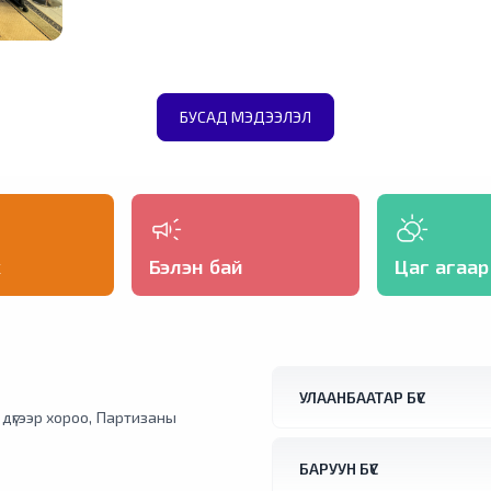
БУСАД МЭДЭЭЛЭЛ
х
Бэлэн бай
Цаг агаар
УЛААНБААТАР БҮС
1 дүгээр хороо, Партизаны
БАРУУН БҮС