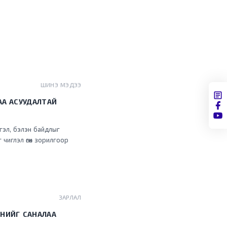
ШИНЭ МЭДЭЭ
АА АСУУДАЛТАЙ
гэл, бэлэн байдлыг
чиглэл өгөх зорилгоор
ЗАРЛАЛ
ХНИЙГ САНАЛАА