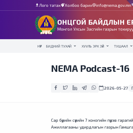
Лого татах
Холбоо барих
info@nema.gov.mn
download
add_location_alt
alternate_email
c
ОНЦГОЙ БАЙДЛЫН ЕР
Монгол Улсын Засгийн газрын тохируу
НҮҮР
БИДНИЙ ТУХАЙ
ХУУЛЬ ЭРХ ЗҮЙ
ТУШААЛ
NEMA Podcast-16
calendar_today
2026-05-27
Сар бүрийн сүүлийн 7 хоногийн пүрэв гар
Ажиллагааны удирдлагын газрын Гамшгаа