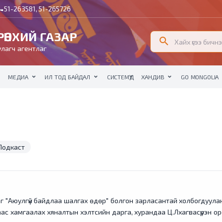
51-263581, 51-265726
all
ӨНХИЙ ГАЗАР
search
лагч агентлаг
МЕДИА
ИЛ ТОД БАЙДАЛ
СИСТЕМҮҮД
ХАНДИВ
GO MONGOLIA
Подкаст
агийг "Аюулгүй байдлаа шалгах өдөр" болгон зарласантай холбогдуул
с хамгаалах хяналтын хэлтсийн дарга, хурандаа Ц.Лхагвасүрэн ор