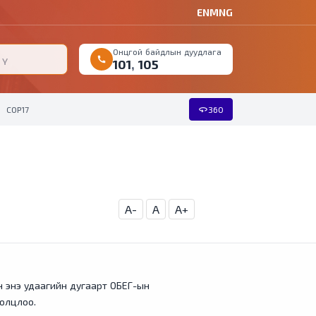
EN
MNG
Онцгой байдлын дуудлага
call
101
,
105
360
COP17
360
A-
A
A+
ан энэ удаагийн дугаарт ОБЕГ-ын
олцлоо.