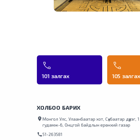
101 залгах
105 залга
ХОЛБОО БАРИХ
location_on
Монгол Улс, Улаанбаатар хот, Сүхбаатар дүүрэг, 
гудамж-6, Онцгой байдлын ерөнхий газар
call
51-263581