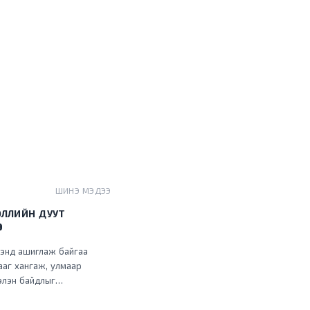
ШИНЭ МЭДЭЭ
ЭЛЛИЙН ДУУТ
ээнд ашиглаж байгаа
ааг хангаж, улмаар
элэн байдлыг