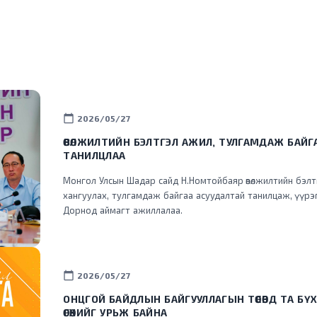
calendar_today
2026/05/27
ӨВӨЛЖИЛТИЙН БЭЛТГЭЛ АЖИЛ, ТУЛГАМДАЖ БАЙГ
ТАНИЛЦЛАА
Монгол Улсын Шадар сайд Н.Номтойбаяр өвөлжилтийн бэлт
хангуулах, тулгамдаж байгаа асуудалтай танилцаж, үүрэг 
Дорнод аймагт ажиллалаа.
calendar_today
2026/05/27
ОНЦГОЙ БАЙДЛЫН БАЙГУУЛЛАГЫН ТӨСӨВД ТА БҮ
ӨГӨХИЙГ УРЬЖ БАЙНА