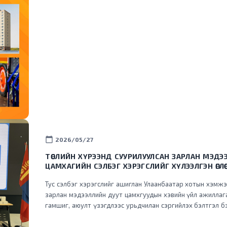
calendar_today
2026/05/27
ТӨСЛИЙН ХҮРЭЭНД СУУРИЛУУЛСАН ЗАРЛАН МЭДЭ
ЦАМХАГИЙН СЭЛБЭГ ХЭРЭГСЛИЙГ ХҮЛЭЭЛГЭН ӨГЛӨӨ
Тус сэлбэг хэрэгслийг ашиглан Улаанбаатар хотын хэмж
зарлан мэдээллийн дуут цамхгуудын хэвийн үйл ажиллаг
гамшиг, аюулт үзэгдлээс урьдчилан сэргийлэх бэлтгэл б
дээшлүүлэхэд чухал ач холбогдлыг бий болгож байна.