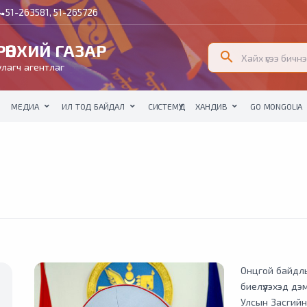
51-263581, 51-265726
all
ӨНХИЙ ГАЗАР
search
лагч агентлаг
МЕДИА
ИЛ ТОД БАЙДАЛ
СИСТЕМҮҮД
ХАНДИВ
GO MONGOLIA
Онцгой байдлын
биелүүлэхэд д
Улсын Засгийн