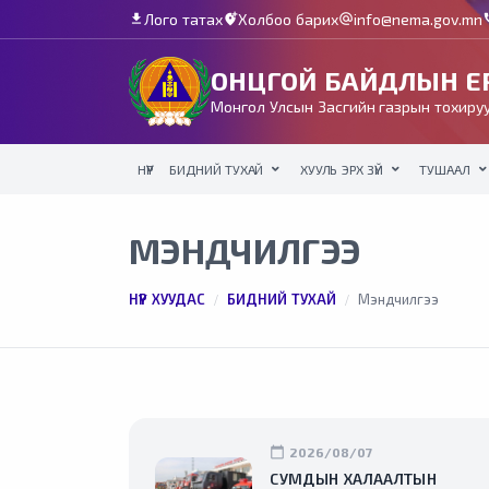
Лого татах
Холбоо барих
info@nema.gov.mn
download
add_location_alt
alternate_email
c
ОНЦГОЙ БАЙДЛЫН ЕР
Монгол Улсын Засгийн газрын тохируу
НҮҮР
БИДНИЙ ТУХАЙ
ХУУЛЬ ЭРХ ЗҮЙ
ТУШААЛ
МЭНДЧИЛГЭЭ
НҮҮР ХУУДАС
БИДНИЙ ТУХАЙ
Мэндчилгээ
calendar_today
2026/08/07
СУМДЫН ХАЛААЛТЫН