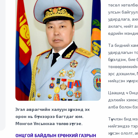
төсөл хөтөлбө
улсын байгуул
удирдлага, ах
ахлагч, нийт а
өдрийн мэндий
Та бидний хамт
удирдлагын то
бүрэлдэж, бие б
төхөөрөмжийн 
эрс дээшилж, 
нийцсэн хүчир
Цаашид ч Онцг
дэлхийн хэмжэ
алба болон бэ
Эгэл аврагчийн халуун зүрхэнд эх
орон нь бүтнээрээ багтдаг юм.
Түүнчлэн бид 
Монгол Улсынхаа төлөө зүтгэе.
нийгэмдээ тэр
хүрсэн ололт, 
ОНЦГОЙ БАЙДЛЫН ЕРӨНХИЙ ГАЗРЫН