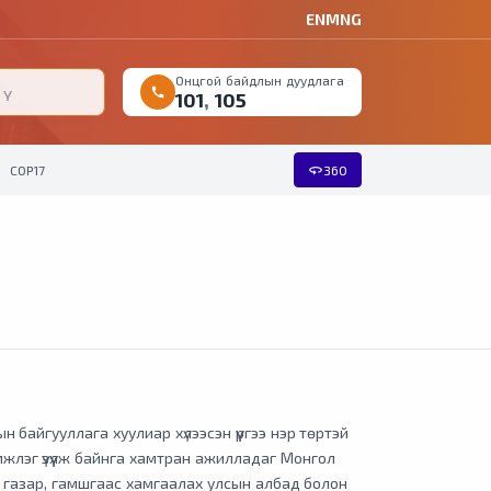
EN
MNG
Онцгой байдлын дуудлага
call
101
,
105
360
COP17
360
 байгууллага хуулиар хүлээсэн үүргээ нэр төртэй
эмжлэг үзүүлж байнга хамтран ажилладаг Монгол
 газар, гамшгаас хамгаалах улсын албад болон