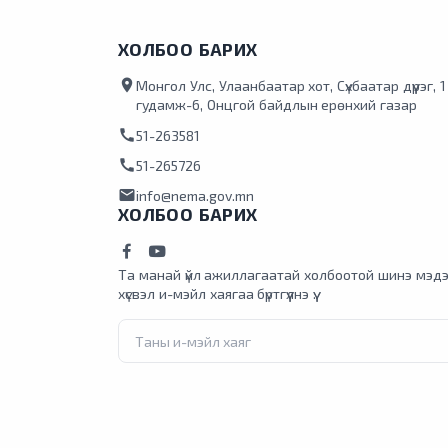
ХОЛБОО БАРИХ
location_on
Монгол Улс, Улаанбаатар хот, Сүхбаатар дүүрэг, 
гудамж-6, Онцгой байдлын ерөнхий газар
call
51-263581
call
51-265726
mail
info@nema.gov.mn
ХОЛБОО БАРИХ
Та манай үйл ажиллагаатай холбоотой шинэ мэдэ
хүсвэл и-мэйл хаягаа бүртгүүлнэ үү.