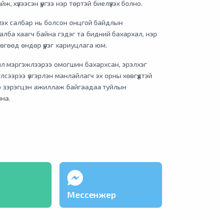
ж, хүлээсэн үүргээ нэр төртэй биелүүлэх болно.
үүлэх салбар нь болсон онцгой байдлын
алба хаагч байна гэдэг та бидний бахархал, нэр
өгөөд өндөр үүрэг хариуцлага юм.
л мэргэжлээрээ омогшин бахархсан, эрэлхэг
йлсээрээ үлгэрлэн манлайлагч эх орны хөвгүүдтэй
өр зэрэгцэн ажиллаж байгаадаа туйлын
на.
Мессенжер