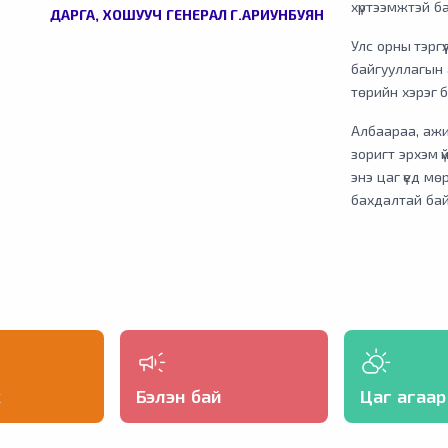
хүртээмжтэй бай
ДАРГА, ХОШУУЧ ГЕНЕРАЛ Г.АРИУНБУЯН
Улс орны тэрг
байгууллагын 
төрийн хэрэг б
Албаараа, ажи
зоригт эрхэм ү
энэ цаг үед м
бахдалтай бай
х
Бэлэн бай
Цаг агаар