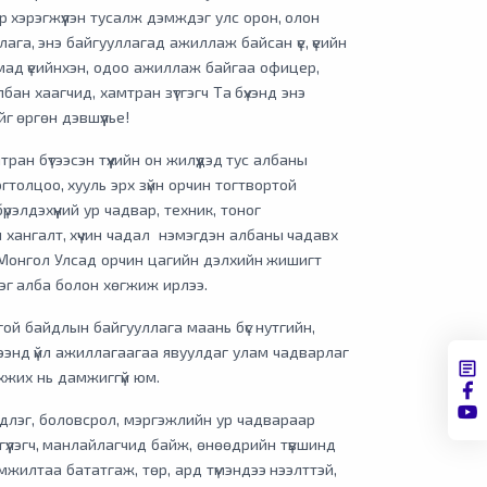
р хэрэгжүүлэн тусалж дэмждэг улс орон, олон
лага, энэ байгууллагад ажиллаж байсан үе, үеийн
мад үеийнхэн, одоо ажиллаж байгаа офицер,
лбан хаагчид, хамтран зүтгэгч Та бүхэнд энэ
г өргөн дэвшүүлье!
ран бүтээсэн түүхийн он жилүүдэд тус албаны
гтолцоо, хууль эрх зүйн орчин тогтвортой
үрэлдэхүүний ур чадвар, техник, тоног
хангалт, хүчин чадал нэмэгдэн албаны чадавх
Монгол Улсад орчин цагийн дэлхийн жишигт
хэг алба болон хөгжиж ирлээ.
ой байдлын байгууллага маань бүс нутгийн,
энд үйл ажиллагаагаа явуулдаг улам чадварлаг
хжих нь дамжиггүй юм.
мэдлэг, боловсрол, мэргэжлийн ур чадвараар
гүүлэгч, манлайлагчид байж, өнөөдрийн түвшинд
амжилтаа бататгаж, төр, ард түмэндээ нээлттэй,