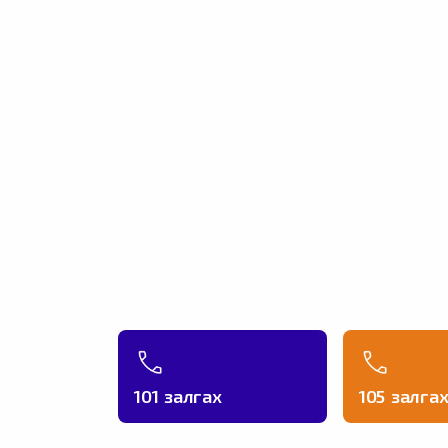
101 залгах
105 залга