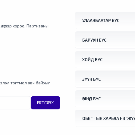
УЛААНБААТАР БҮС
1 дүгээр хороо, Партизаны
БАРУУН БҮС
ХОЙД БҮС
ЗҮҮН БҮС
элэл тогтмол авч байхыг
ӨМНӨД БҮС
БҮРТГҮҮЛЭХ
ОБЕГ - ЫН ХАРЬЯА НЭГЖҮ