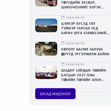
ТӨВҮҮДИЙН ЗАСВАР,
ШИНЭЧЛЭЛИЙГ БҮРЭН
ХИЙЖ, ХУВИЙН ХЭВШИЛ
РҮҮ МЕНЕЖМЕНТИЙГ НЬ
calendar_today
2026/08/07
ШИЛЖҮҮЛСЭН ГЭДГИЙГ
ЦЭНХЭР БҮСЭД ГАЛ
ОНЦОЛЛОО
ТҮЙМЭР ГАРСАН ҮЕД
ХАРИУ АРГА ХЭМЖЭЭНИЙ
ДАДЛАГА СУРГУУЛИЙГ
ЗОХИОН БАЙГУУЛЛАА
calendar_today
2026/08/07
ЕВРОПТ ААГИМ ХАЛУУН
ӨДРҮҮД ҮРГЭЛЖИЛЖ БАЙНА
calendar_today
2026/08/07
ШАДАР САЙДЫН ТӨСВИЙН
БАГЦЫН 2027 ОНЫ
ТӨСВИЙН ТӨСЛИЙН ОЛОН
НИЙТИЙН ХЭЛЭЛЦҮҮЛЭГ
БОЛЛОО
БУСАД МЭДЭЭЛЭЛ