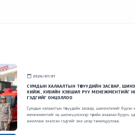
calendar_today
2026/07/07
СУМДЫН ХАЛААЛТЫН ТӨВҮҮДИЙН ЗАСВАР, ШИНЭ
ХИЙЖ, ХУВИЙН ХЭВШИЛ РҮҮ МЕНЕЖМЕНТИЙГ 
ГЭДГИЙГ ОНЦОЛЛОО
Сумдын халаалтын төвүүдийн засвар, шинэчлэлийг бүрэн 
менежментийг нь шилжүүлснээр төрийн ачаалал буурч, эд
ажиллаж эхэлсэн гэдгийг энэ үеэр танилцууллаа.