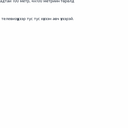
адтай 100 метр, 4х100 метрийн төрөлд
левизүүдээр тус тус хүлээн авч үзээрэй.