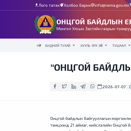
Лого татах
Холбоо барих
info@nema.gov.mn
download
add_location_alt
alternate_email
c
ОНЦГОЙ БАЙДЛЫН ЕР
Монгол Улсын Засгийн газрын тохируу
НҮҮР
БИДНИЙ ТУХАЙ
ХУУЛЬ ЭРХ ЗҮЙ
ТУШААЛ
“ОНЦГОЙ БАЙДЛЫН
calendar_today
2026-07-07
Онцгой байдлын байгууллагын мэргэжлийн
тэмцээнд 21 аймаг, нийслэлийн Онцгой б