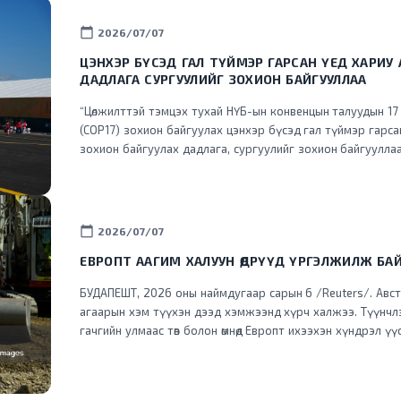
calendar_today
2026/07/07
ЦЭНХЭР БҮСЭД ГАЛ ТҮЙМЭР ГАРСАН ҮЕД ХАРИУ
ДАДЛАГА СУРГУУЛИЙГ ЗОХИОН БАЙГУУЛЛАА
“Цөлжилттэй тэмцэх тухай НҮБ-ын конвенцын талуудын 17
(COP17) зохион байгуулах цэнхэр бүсэд гал түймэр гарс
зохион байгуулах дадлага, сургуулийг зохион байгууллаа
calendar_today
2026/07/07
ЕВРОПТ ААГИМ ХАЛУУН ӨДРҮҮД ҮРГЭЛЖИЛЖ БА
БУДАПЕШТ, 2026 оны наймдугаар сарын 6 /Reuters/. Авст
агаарын хэм түүхэн дээд хэмжээнд хүрч халжээ. Түүнчлэ
гачгийн улмаас төв болон өмнөд Европт ихээхэн хүндрэл ү
хүчний хэрэглээг хязгаарлажээ. Дэлхийд хамгийн эрчимтэй дулаарч буй Европ
тивд энэ зун түүхэнд үзэгдээгүйгээр халж, Франц, Испа
гамшигт өртөөд байна. Аагим халуун агаарын урсгал зүүн 