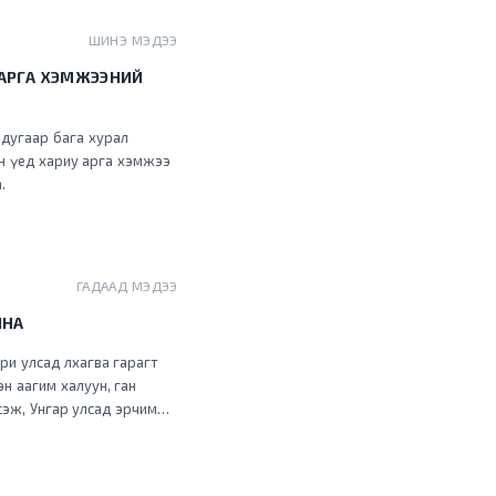
ШИНЭ МЭДЭЭ
 АРГА ХЭМЖЭЭНИЙ
 дугаар бага хурал
ан үед хариу арга хэмжээ
.
ГАДААД МЭДЭЭ
ЙНА
ри улсад лхагва гарагт
н аагим халуун, ган
үсэж, Унгар улсад эрчим
ни улсууд түймрийн
зүгт шилжиж, Италийн