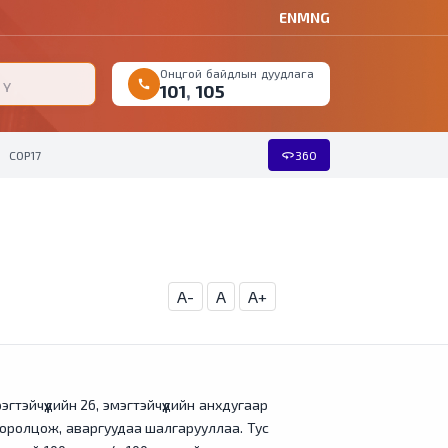
EN
MNG
Онцгой байдлын дуудлага
call
101
,
105
360
COP17
360
A-
A
A+
эйчүүдийн 26, эмэгтэйчүүдийн анхдугаар
 оролцож, аваргуудаа шалгарууллаа. Тус