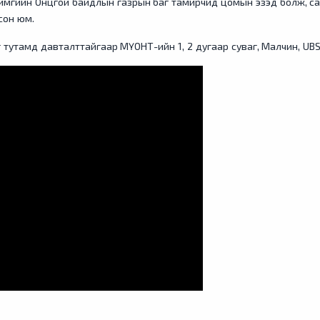
аймгийн Онцгой байдлын газрын баг тамирчид цомын эзэд болж, са
сон юм.
г тутамд давталттайгаар МҮОНТ-ийн 1, 2 дугаар суваг, Малчин, UBS те