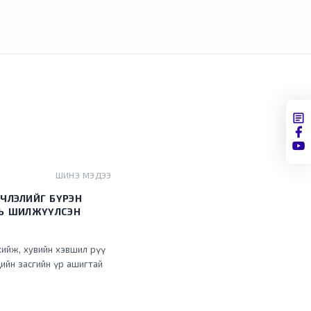
ШИНЭ МЭДЭЭ
ЧЛЭЛИЙГ БҮРЭН
НЬ ШИЛЖҮҮЛСЭН
хийж, хувийн хэвшил рүү
ийн засгийн үр ашигтай