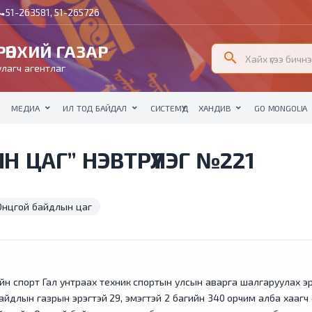
51-263581, 51-265726
all
ӨНХИЙ ГАЗАР
search
лагч агентлаг
МЕДИА
ИЛ ТОД БАЙДАЛ
СИСТЕМҮҮД
ХАНДИВ
GO MONGOLIA
 ЦАГ” НЭВТРҮҮЛЭГ №221
Онцгой байдлын цаг
 спорт Гал унтраах техник спортын улсын аварга шалгаруулах эрэгт
айдлын газрын эрэгтэй 29, эмэгтэй 2 багийн 340 орчим алба хаагч