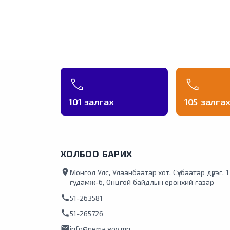
101 залгах
105 залга
ХОЛБОО БАРИХ
location_on
Монгол Улс, Улаанбаатар хот, Сүхбаатар дүүрэг, 
гудамж-6, Онцгой байдлын ерөнхий газар
call
51-263581
call
51-265726
mail
info@nema.gov.mn