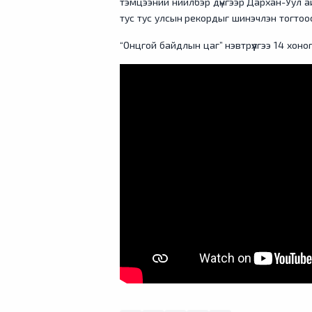
тэмцээний нийлбэр дүнгээр Дархан-Уул 
тус тус улсын рекордыг шинэчлэн тогтоо
“Онцгой байдлын цаг” нэвтрүүлгээ 14 хоно