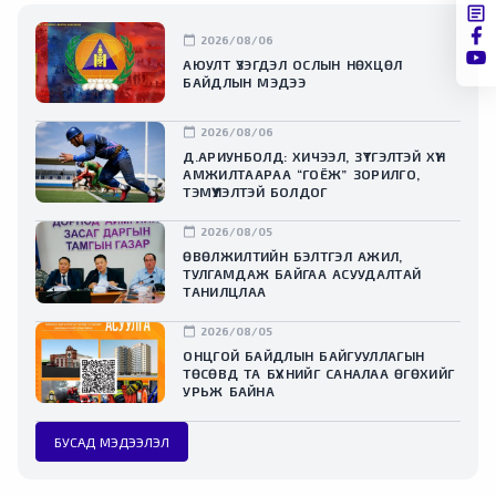
calendar_today
2026/08/06
АЮУЛТ ҮЗЭГДЭЛ ОСЛЫН НӨХЦӨЛ
БАЙДЛЫН МЭДЭЭ
calendar_today
2026/08/06
Д.АРИУНБОЛД: ХИЧЭЭЛ, ЗҮТГЭЛТЭЙ ХҮН
АМЖИЛТААРАА “ГОЁЖ” ЗОРИЛГО,
ТЭМҮҮЛЭЛТЭЙ БОЛДОГ
calendar_today
2026/08/05
ӨВӨЛЖИЛТИЙН БЭЛТГЭЛ АЖИЛ,
ТУЛГАМДАЖ БАЙГАА АСУУДАЛТАЙ
ТАНИЛЦЛАА
calendar_today
2026/08/05
ОНЦГОЙ БАЙДЛЫН БАЙГУУЛЛАГЫН
ТӨСӨВД ТА БҮХНИЙГ САНАЛАА ӨГӨХИЙГ
УРЬЖ БАЙНА
БУСАД МЭДЭЭЛЭЛ