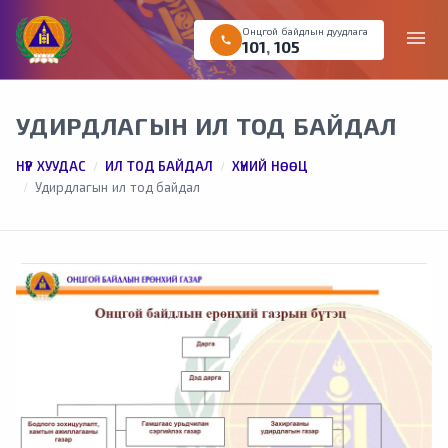
Онцгой байдлын дуудлага
menu
call
101
,
105
УДИРДЛАГЫН ИЛ ТОД БАЙДАЛ
НҮҮР ХУУДАС
ИЛ ТОД БАЙДАЛ
ХҮНИЙ НӨӨЦ
Удирдлагын ил тод байдал