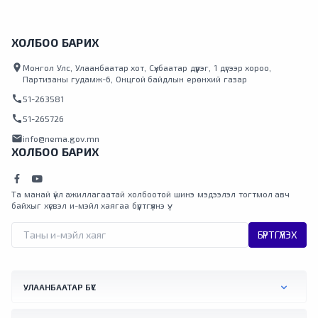
ХОЛБОО БАРИХ
location_on
Монгол Улс, Улаанбаатар хот, Сүхбаатар дүүрэг, 1 дүгээр хороо,
Партизаны гудамж-6, Онцгой байдлын ерөнхий газар
call
51-263581
call
51-265726
mail
info@nema.gov.mn
ХОЛБОО БАРИХ
Та манай үйл ажиллагаатай холбоотой шинэ мэдээлэл тогтмол авч
байхыг хүсвэл и-мэйл хаягаа бүртгүүлнэ үү.
БҮРТГҮҮЛЭХ
УЛААНБААТАР БҮС