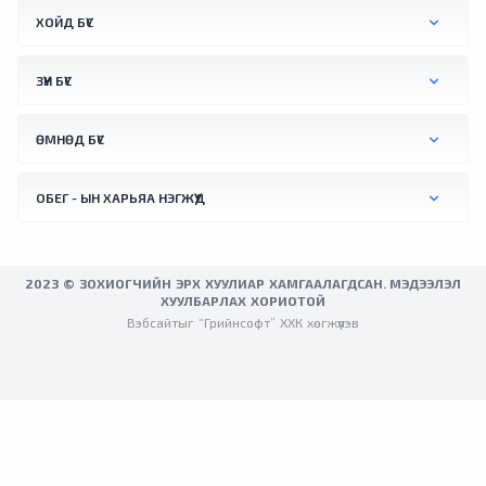
гарагт Вена хотын орчимд +41.0 °C хүрч
ХОЙД БҮС
халсан байна.
ЗҮҮН БҮС
ӨМНӨД БҮС
ОБЕГ - ЫН ХАРЬЯА НЭГЖҮҮД
2023 © ЗОХИОГЧИЙН ЭРХ ХУУЛИАР ХАМГААЛАГДСАН. МЭДЭЭЛЭЛ
ХУУЛБАРЛАХ ХОРИОТОЙ
Вэбсайтыг “Грийнсофт” ХХК хөгжүүлэв