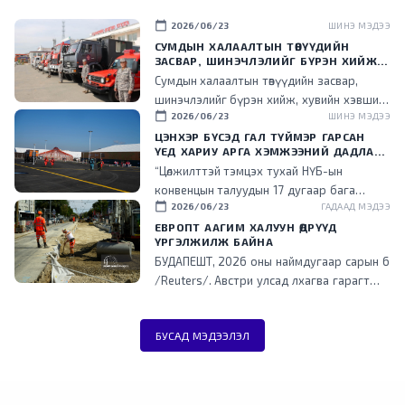
calendar_today
2026/06/23
ШИНЭ МЭДЭЭ
СУМДЫН ХАЛААЛТЫН ТӨВҮҮДИЙН
ЗАСВАР, ШИНЭЧЛЭЛИЙГ БҮРЭН ХИЙЖ,
ХУВИЙН ХЭВШИЛ РҮҮ МЕНЕЖМЕНТИЙГ
Сумдын халаалтын төвүүдийн засвар,
НЬ ШИЛЖҮҮЛСЭН ГЭДГИЙГ ОНЦОЛЛОО
шинэчлэлийг бүрэн хийж, хувийн хэвшил
calendar_today
2026/06/23
ШИНЭ МЭДЭЭ
рүү менежментийг нь шилжүүлснээр
төрийн ачаалал буурч, эдийн засгийн үр
ЦЭНХЭР БҮСЭД ГАЛ ТҮЙМЭР ГАРСАН
ҮЕД ХАРИУ АРГА ХЭМЖЭЭНИЙ ДАДЛАГА
ашигтай ажиллаж эхэлсэн гэдгийг энэ
СУРГУУЛИЙГ ЗОХИОН БАЙГУУЛЛАА
“Цөлжилттэй тэмцэх тухай НҮБ-ын
үеэр танилцууллаа.
конвенцын талуудын 17 дугаар бага
calendar_today
2026/06/23
ГАДААД МЭДЭЭ
хурал (COP17) зохион байгуулах цэнхэр
бүсэд гал түймэр гарсан үед хариу арга
ЕВРОПТ ААГИМ ХАЛУУН ӨДРҮҮД
ҮРГЭЛЖИЛЖ БАЙНА
хэмжээ зохион байгуулах дадлага,
БУДАПЕШТ, 2026 оны наймдугаар сарын 6
сургуулийг зохион байгууллаа.
/Reuters/. Австри улсад лхагва гарагт
агаарын хэм түүхэн дээд хэмжээнд хүрч
халжээ. Түүнчлэн аагим халуун, ган
БУСАД МЭДЭЭЛЭЛ
гачгийн улмаас төв болон өмнөд Европт
ихээхэн хүндрэл үүсэж, Унгар улсад
эрчим хүчний хэрэглээг хязгаарлажээ.
Дэлхийд хамгийн эрчимтэй дулаарч буй