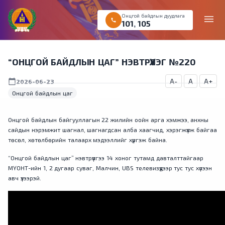
Онцгой байдлын дуудлага
menu
call
101
,
105
“ОНЦГОЙ БАЙДЛЫН ЦАГ” НЭВТРҮҮЛЭГ №220
A-
A
A+
calendar_today
2026-06-23
Онцгой байдлын цаг
Онцгой байдлын байгууллагын 22 жилийн оойн арга хэмжээ, анхны
сайдын нэрэмжит шагнал, шагнагдсан алба хаагчид, хэрэгжүүлж байгаа
төсөл, хөтөлбөрийн талаарх мэдээллийг хүргэж байна.
“Онцгой байдлын цаг” нэвтрүүлгээ 14 хоног тутамд давталттайгаар
МҮОНТ-ийн 1, 2 дугаар суваг, Малчин, UBS телевизүүдээр тус тус хүлээн
авч үзээрэй.