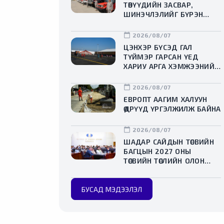
ТӨВҮҮДИЙН ЗАСВАР,
ШИНЭЧЛЭЛИЙГ БҮРЭН
ХИЙЖ, ХУВИЙН ХЭВШИЛ
РҮҮ МЕНЕЖМЕНТИЙГ НЬ
calendar_today
2026/08/07
ШИЛЖҮҮЛСЭН ГЭДГИЙГ
ЦЭНХЭР БҮСЭД ГАЛ
ОНЦОЛЛОО
ТҮЙМЭР ГАРСАН ҮЕД
ХАРИУ АРГА ХЭМЖЭЭНИЙ
ДАДЛАГА СУРГУУЛИЙГ
ЗОХИОН БАЙГУУЛЛАА
calendar_today
2026/08/07
ЕВРОПТ ААГИМ ХАЛУУН
ӨДРҮҮД ҮРГЭЛЖИЛЖ БАЙНА
calendar_today
2026/08/07
ШАДАР САЙДЫН ТӨСВИЙН
БАГЦЫН 2027 ОНЫ
ТӨСВИЙН ТӨСЛИЙН ОЛОН
НИЙТИЙН ХЭЛЭЛЦҮҮЛЭГ
БОЛЛОО
БУСАД МЭДЭЭЛЭЛ