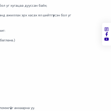
бол уг хугацаа дууссан байх;
банд ажиллах эрх хасах ял шийтгүүлсэн бол уг
чиг:
 бөглөнө.)
)
ломжгүйг анхаарна уу.