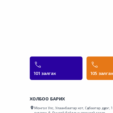
101 залгах
105 залга
ХОЛБОО БАРИХ
location_on
Монгол Улс, Улаанбаатар хот, Сүхбаатар дүүрэг, 
гудамж-6, Онцгой байдлын ерөнхий газар