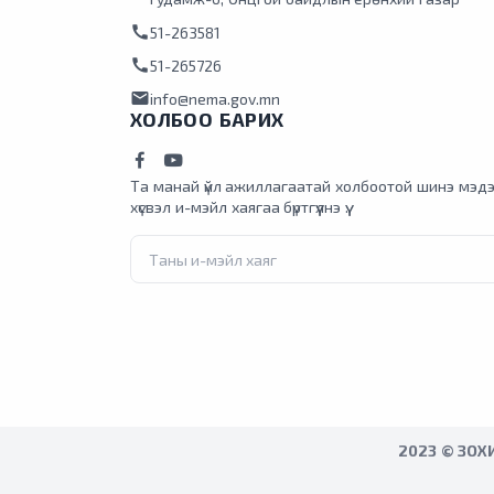
call
51-263581
call
51-265726
mail
info@nema.gov.mn
ХОЛБОО БАРИХ
Та манай үйл ажиллагаатай холбоотой шинэ мэдэ
хүсвэл и-мэйл хаягаа бүртгүүлнэ үү.
2023 © ЗОХ