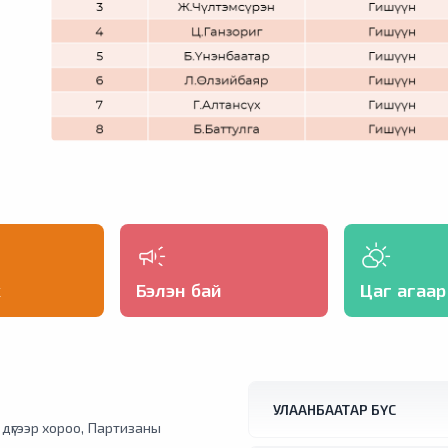
х
Бэлэн бай
Цаг агаар
УЛААНБААТАР БҮС
1 дүгээр хороо, Партизаны