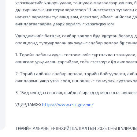
хэрэгжилтийг чанаржуулах, таниулах, мэдээллээр хангах, бү
дүн, туршлагыг нэвтрүүлэх зорилгоор “Шинэтгэлээр түүчээлс
нэгнээс зарласан тус аянд яам, агентлаг, аймаг, нийслэл д
ажиллагаагаараа дээрх зорилгыг хэрэгжүүлэх юм.
Удирдамжийг баталж, салбар зөвлөл бүрд хүргүүлсэн бөгөөд д
оролцоонд тулгуурласан ажлуудыг салбар зөвлөл бүр санаа
1. Төрийн албаны хууль тогтоомжийг сурталчлан таниулах, 
авилгаас урьдчилан сэргийлэх, соён гэгээрүүлэх үйл ажиллага
2. Төрийн албаны салбар зөвлөл, төрийн байгууллага, алб
ажиллахын учир утга, соёл, инновацыг таниулах, сурталчла
3. “Бид иргэдээ сонсож, шийднэ” иргэдэд мэдээлэл, зөвлөгө
УДИРДАМЖ:
https://www.csc.gov.mn/
ТӨРИЙН АЛБАНЫ ЕРӨНХИЙ ШАЛГАЛТЫН 2025 ОНЫ II УЛИРЛЫ