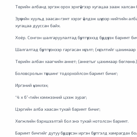
Төрийн албанд эргэж орох эрхгүйгээр хугацаа зааж халсан 
Эрүүгийн хуульд заасан гэмт хэрэг үйлдэж шүүхээр нийтийн ал
хугацаа дууссан байх.
Хоёр. Сонгон шалгаруулалтад бүртгүүлэхэд бүрдүүлэх баримт би
Шалгалтад бүртгүүлэхээр гаргасан хүсэлт; (хүсэлтийг цахимаар
Төрийн албан хаагчийн анкет; (анкетыг цахимаар бөглөнө.
Боловсролын түвшинг тодорхойлсон баримт бичиг;
Иргэний үнэмлэх;
“4 х 6”-гийн хэмжээний цээж зураг;
Цэргийн алба хаасан тухай баримт бичиг;
Хөгжлийн бэрхшээлтэй бол энэ тухай нотолсон баримт.
Баримт бичгийг дутуу бүрдүүлсэн иргэн бүртгэлд хамрагдах бо