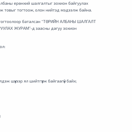
 албаны ерөнхий шалгалтыг зохион байгуулах
ж товыг тогтоож, олон нийтэд мэдээлж байна.
 тогтоолоор баталсан “ТӨРИЙН АЛБАНЫ ШАЛГАЛТ
УЛАХ ЖУРАМ”-д заасны дагуу зохион
ол:
дэж шүүхээр ял шийтгүүлж байгаагүй байх;
;