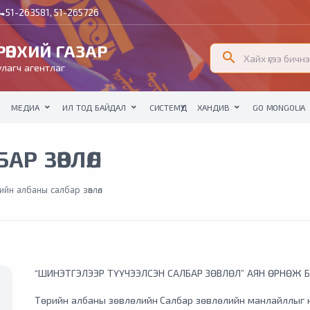
51-263581, 51-265726
all
ӨНХИЙ ГАЗАР
search
лагч агентлаг
МЕДИА
ИЛ ТОД БАЙДАЛ
СИСТЕМҮҮД
ХАНДИВ
GO MONGOLIA
АР ЗӨВЛӨЛ
рийн албаны салбар зөвлөл
“ШИНЭТГЭЛЭЭР ТҮҮЧЭЭЛСЭН САЛБАР ЗӨВЛӨЛ” АЯН ӨРНӨЖ 
Төрийн албаны зөвлөлийн Салбар зөвлөлийн манлайллыг н