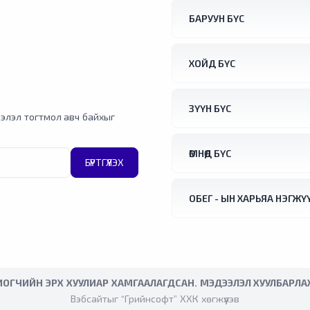
БАРУУН БҮС
ХОЙД БҮС
ЗҮҮН БҮС
элэл тогтмол авч байхыг
ӨМНӨД БҮС
БҮРТГҮҮЛЭХ
ОБЕГ - ЫН ХАРЬЯА НЭГЖҮ
ИОГЧИЙН ЭРХ ХУУЛИАР ХАМГААЛАГДСАН. МЭДЭЭЛЭЛ ХУУЛБАРЛ
Вэбсайтыг “Грийнсофт” ХХК хөгжүүлэв