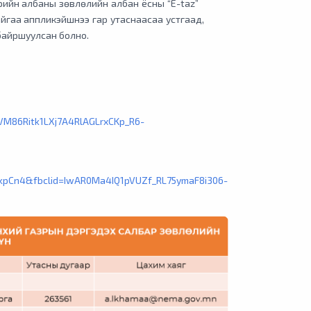
ийн албаны зөвлөлийн албан ёсны “E-taz”
гаа аппликэйшнээ гар утаснаасаа устгаад,
байршуулсан болно.
dVM86Ritk1LXj7A4RlAGLrxCKp_R6-
pCn4&fbclid=IwAR0Ma4IQ1pVUZf_RL75ymaF8i306-