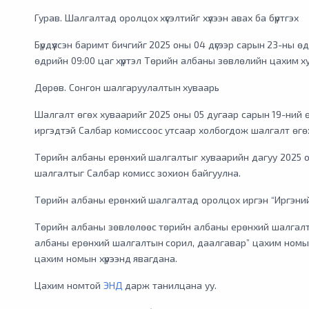
Гурав. Шалгалтад оролцох хүсэлтийг хүлээн авах ба бүртгэх
Бүрдүүлсэн баримт бичгийг 2025 оны 04 дүгээр сарын 23-ны 
өдрийн 09:00 цаг хүртэл Төрийн албаны зөвлөлийн цахим х
Дөрөв. Сонгон шалгаруулалтын хуваарь
Шалгалт өгөх хуваарийг 2025 оны 05 дугаар сарын 19-ний
иргэдтэй Салбар комиссоос утсаар холбогдож шалгалт өгөх
Төрийн албаны ерөнхий шалгалтыг хуваарийн дагуу 2025 о
шалгалтыг Салбар комисс зохион байгуулна.
Төрийн албаны ерөнхий шалгалтад оролцох иргэн “Иргэний 
Төрийн албаны зөвлөлөөс төрийн албаны ерөнхий шалгалт
албаны ерөнхий шалгалтын сорил, даалгавар” цахим номыг т
цахим номын хүрээнд явагдана.
Цахим номтой
ЭНД
дарж танилцана уу.