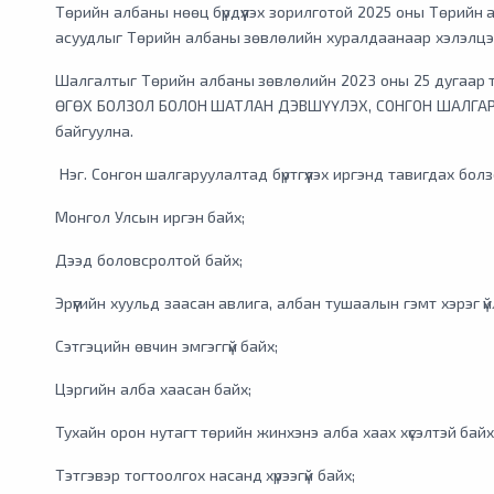
Төрийн албаны нөөц бүрдүүлэх зорилготой 2025 оны Төрийн
асуудлыг Төрийн албаны зөвлөлийн хуралдаанаар хэлэлцэ
Шалгалтыг Төрийн албаны зөвлөлийн 2023 оны 25 дугаар
ӨГӨХ БОЛЗОЛ БОЛОН ШАТЛАН ДЭВШҮҮЛЭХ, СОНГОН ШАЛГАРУ
байгуулна.
Нэг. Сонгон шалгаруулалтад бүртгүүлэх иргэнд тавигдах болз
Монгол Улсын иргэн байх;
Дээд боловсролтой байх;
Эрүүгийн хуульд заасан авлига, албан тушаалын гэмт хэрэг үйл
Сэтгэцийн өвчин эмгэггүй байх;
Цэргийн алба хаасан байх;
Тухайн орон нутагт төрийн жинхэнэ алба хаах хүсэлтэй байх
Тэтгэвэр тогтоолгох насанд хүрээгүй байх;