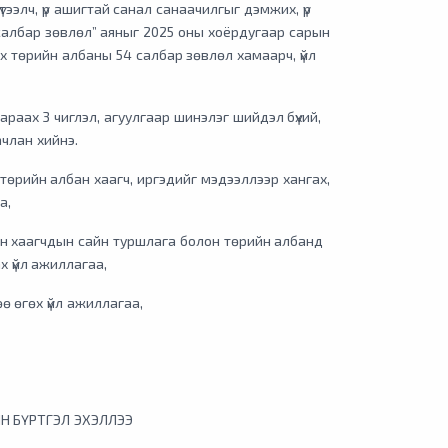
тээлч, үр ашигтай санал санаачилгыг дэмжих, үр
эн салбар зөвлөл” аяныг 2025 оны хоёрдугаар сарын
эх төрийн албаны 54 салбар зөвлөл хамаарч, үйл
араах 3 чиглэл, агуулгаар шинэлэг шийдэл бүхий,
члан хийнэ.
төрийн албан хаагч, иргэдийг мэдээллээр хангах,
а,
ан хаагчдын сайн туршлага болон төрийн албанд
х үйл ажиллагаа,
ө өгөх үйл ажиллагаа,
Н БҮРТГЭЛ ЭХЭЛЛЭЭ