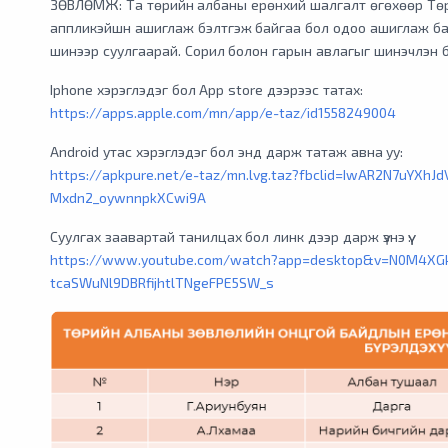
ЗӨВЛӨМЖ: Та төрийн албаны ерөнхий шалгалт өгөхөөр Төр
аппликэйшн ашиглаж бэлтгэж байгаа бол одоо ашиглаж бай
шинээр суулгаарай. Сорил болон гарын авлагыг шинэчлэн 
Iphone хэрэглэдэг бол App store дээрээс татах:
https://apps.apple.com/mn/app/e-taz/id1558249004
Android утас хэрэглэдэг бол энд дарж татаж авна уу:
https://apkpure.net/e-taz/mn.lvg.taz?fbclid=IwAR2N7uYXhJ
Mxdn2_oywnnpkXCwi9A
Суулгах заавартай танилцах бол линк дээр дарж үзнэ үү:
https://www.youtube.com/watch?app=desktop&v=N0M4XGk
tcaSWuNl9DBRfijhtlTNgeFPE5SW_s