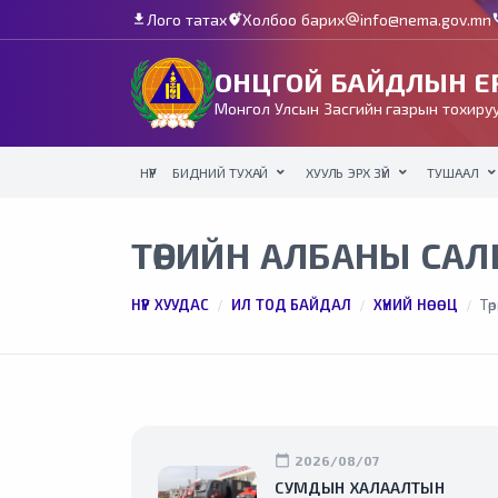
Лого татах
Холбоо барих
info@nema.gov.mn
download
add_location_alt
alternate_email
c
ОНЦГОЙ БАЙДЛЫН ЕР
Монгол Улсын Засгийн газрын тохируу
НҮҮР
БИДНИЙ ТУХАЙ
ХУУЛЬ ЭРХ ЗҮЙ
ТУШААЛ
ТӨРИЙН АЛБАНЫ САЛБ
НҮҮР ХУУДАС
ИЛ ТОД БАЙДАЛ
ХҮНИЙ НӨӨЦ
Тө
calendar_today
2026/08/07
СУМДЫН ХАЛААЛТЫН