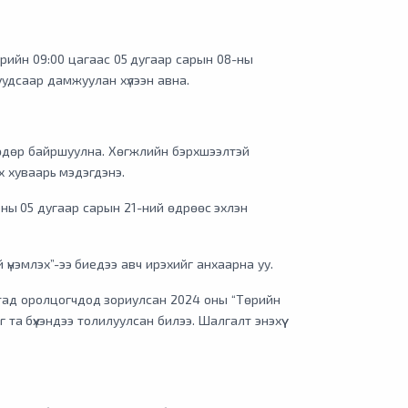
өдрийн 09:00 цагаас 05 дугаар сарын 08-ны
уудсаар дамжуулан хүлээн авна.
 өдөр байршуулна. Хөгжлийн бэрхшээлтэй
 хуваарь мэдэгдэнэ.
ны 05 дугаар сарын 21-ний өдрөөс эхлэн
үнэмлэх”-ээ биедээ авч ирэхийг анхаарна уу.
ад оролцогчдод зориулсан 2024 оны “Төрийн
а бүхэндээ толилуулсан билээ. Шалгалт энэхүү