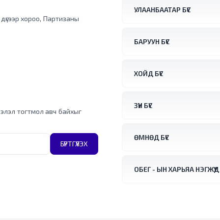
УЛААНБААТАР БҮС
1 дүгээр хороо, Партизаны
БАРУУН БҮС
ХОЙД БҮС
ЗҮҮН БҮС
элэл тогтмол авч байхыг
ӨМНӨД БҮС
БҮРТГҮҮЛЭХ
ОБЕГ - ЫН ХАРЬЯА НЭГЖҮҮД