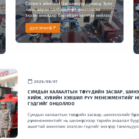
Сэлэнгэ аймгийн Цагааннуур суманд Эрэн
хайх, аврах салбарын үйл ажиллагаа
эхэлж өнөөдөр барилгын нээлтээ хийлээ.
north_east
ДЭЛГЭРЭНГҮЙ
calendar_today
2026/08/07
СУМДЫН ХАЛААЛТЫН ТӨВҮҮДИЙН ЗАСВАР, ШИНЭ
ХИЙЖ, ХУВИЙН ХЭВШИЛ РҮҮ МЕНЕЖМЕНТИЙГ 
ГЭДГИЙГ ОНЦОЛЛОО
Сумдын халаалтын төвүүдийн засвар, шинэчлэлийг бүр
рүү менежментийг нь шилжүүлснээр төрийн ачаалал буур
ашигтай ажиллаж эхэлсэн гэдгийг энэ үеэр танилцуу