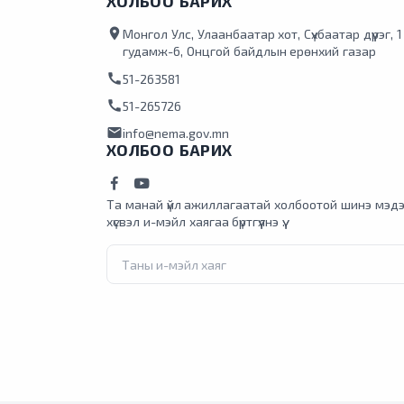
ХОЛБОО БАРИХ
location_on
Монгол Улс, Улаанбаатар хот, Сүхбаатар дүүрэг, 
гудамж-6, Онцгой байдлын ерөнхий газар
call
51-263581
call
51-265726
mail
info@nema.gov.mn
ХОЛБОО БАРИХ
Та манай үйл ажиллагаатай холбоотой шинэ мэдэ
хүсвэл и-мэйл хаягаа бүртгүүлнэ үү.