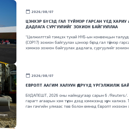
calendar_today
2026/08/07
ЦЭНХЭР БҮСЭД ГАЛ ТҮЙМЭР ГАРСАН ҮЕД ХАРИУ
ДАДЛАГА СУРГУУЛИЙГ ЗОХИОН БАЙГУУЛЛАА
“Цөлжилттэй тэмцэх тухай НҮБ-ын конвенцын талууды
(COP17) зохион байгуулах цэнхэр бүсэд гал түймэр гарс
хэмжээ зохион байгуулах дадлага, сургуулийг зохион
calendar_today
2026/08/07
ЕВРОПТ ААГИМ ХАЛУУН ӨДРҮҮД ҮРГЭЛЖИЛЖ БА
БУДАПЕШТ, 2026 оны наймдугаар сарын 6 /Reuters/. 
гарагт агаарын хэм түүхэн дээд хэмжээнд хүрч халжээ. Т
ган гачгийн улмаас төв болон өмнөд Европт ихээхэн хү
эрчим хүчний хэрэглээг хязгаарлажээ. Дэлхийд хамгийн эрчимтэй дулаарч буй
Европ тивд энэ зун түүхэнд үзэгдээгүйгээр халж, Франц,
гамшигт өртөөд байна. Аагим халуун агаарын урсгал з
Италийн зарим нутагт Цельсийн +40 хэм хүрсэн тул т