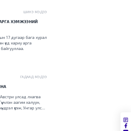
ШИНЭ МЭДЭЭ
 АРГА ХЭМЖЭЭНИЙ
н 17 дугаар бага хурал
ан үед хариу арга
 байгууллаа.
ГАДААД МЭДЭЭ
ЙНА
Австри улсад лхагва
үүнчлэн аагим халуун,
ндрэл үүсэж, Унгар улсад
 Испани улсууд түймрийн
үүн зүгт шилжиж,
омоохон хотуудад улаан