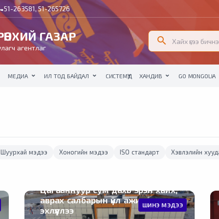
51-263581, 51-265726
all
ӨНХИЙ ГАЗАР
search
лагч агентлаг
МЕДИА
ИЛ ТОД БАЙДАЛ
СИСТЕМҮҮД
ХАНДИВ
GO MONGOLIA
Шуурхай мэдээ
Хоногийн мэдээ
ISO стандарт
Хэвлэлийн хууд
Цагааннуур сум дахь эрэн хайх,
аврах салбарын үйл ажиллагааг
ШИНЭ МЭДЭЭ
эхлүүллээ