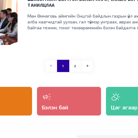
ТАНИЛЦЛАА
Мөн Өмнөговь аймгийн Онцгой байдлын газрын үйл а
алба хаагчидтай уулзан, гал түймэр унтраах, аврах 
байгаа техник, тоног төхөөрөмжийн бэлэн байдалта
солилцлоо.
1
2
х
Бэлэн бай
Цаг агаар