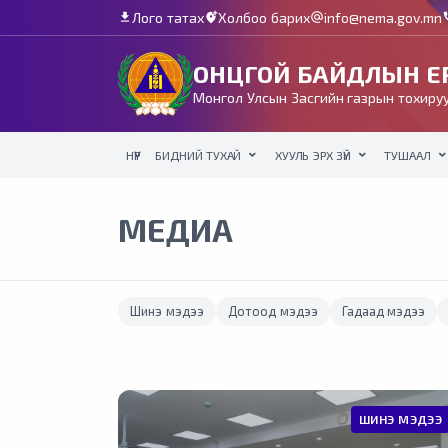
Лого татах
Холбоо барих
info@nema.gov.mn
download
add_location_alt
alternate_email
c
ОНЦГОЙ БАЙДЛЫН ЕР
Монгол Улсын Засгийн газрын тохируу
НҮҮР
БИДНИЙ ТУХАЙ
ХУУЛЬ ЭРХ ЗҮЙ
ТУШААЛ
МЕДИА
Шинэ мэдээ
Дотоод мэдээ
Гадаад мэдээ
ШИНЭ МЭДЭЭ