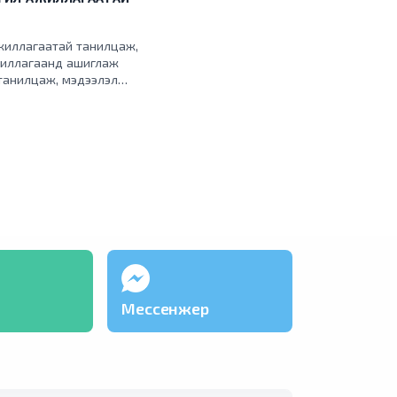
жиллагаатай танилцаж,
ажиллагаанд ашиглаж
 танилцаж, мэдээлэл
Мессенжер