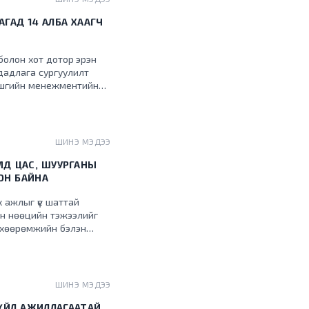
АГАД 14 АЛБА ХААГЧ
болон хот дотор эрэн
 дадлага сургуулилт
амшгийн менежментийн
лцаж, туршлага судалж
ШИНЭ МЭДЭЭ
МД ЦАС, ШУУРГАНЫ
ОН БАЙНА
 ажлыг үе шаттай
лсын нөөцийн тэжээлийг
төхөөрөмжийн бэлэн
ШИНЭ МЭДЭЭ
 ҮЙЛ АЖИЛЛАГААТАЙ