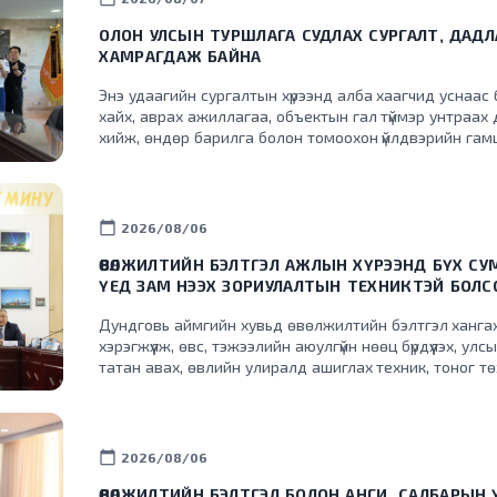
ОЛОН УЛСЫН ТУРШЛАГА СУДЛАХ СУРГАЛТ, ДАДЛ
ХАМРАГДАЖ БАЙНА
Энэ удаагийн сургалтын хүрээнд алба хаагчид уснаас 
хайх, аврах ажиллагаа, объектын гал түймэр унтраах
хийж, өндөр барилга болон томоохон үйлдвэрийн г
систем, удирдлагын төвүүдийн үйл ажиллагаатай тани
байна.
calendar_today
2026/08/06
ӨВӨЛЖИЛТИЙН БЭЛТГЭЛ АЖЛЫН ХҮРЭЭНД БҮХ СУ
ҮЕД ЗАМ НЭЭХ ЗОРИУЛАЛТЫН ТЕХНИКТЭЙ БОЛС
Дундговь аймгийн хувьд өвөлжилтийн бэлтгэл хангах
хэрэгжүүлж, өвс, тэжээлийн аюулгүйн нөөц бүрдүүлэх, у
татан авах, өвлийн улиралд ашиглах техник, тоног 
байдлыг хангахад анхаарч байна.
calendar_today
2026/08/06
ӨВӨЛЖИЛТИЙН БЭЛТГЭЛ БОЛОН АНГИ, САЛБАРЫН