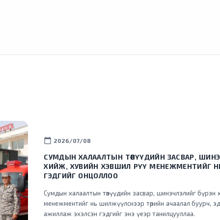
calendar_today
2026/07/08
СУМДЫН ХАЛААЛТЫН ТӨВҮҮДИЙН ЗАСВАР, ШИНЭ
ХИЙЖ, ХУВИЙН ХЭВШИЛ РҮҮ МЕНЕЖМЕНТИЙГ 
ГЭДГИЙГ ОНЦОЛЛОО
Сумдын халаалтын төвүүдийн засвар, шинэчлэлийг бүрэн 
менежментийг нь шилжүүлснээр төрийн ачаалал буурч, эд
ажиллаж эхэлсэн гэдгийг энэ үеэр танилцууллаа.