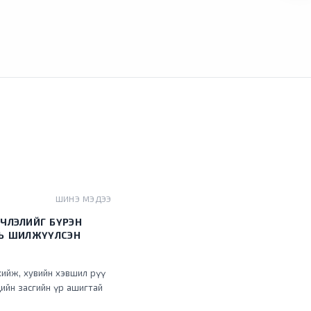
ШИНЭ МЭДЭЭ
ЧЛЭЛИЙГ БҮРЭН
НЬ ШИЛЖҮҮЛСЭН
хийж, хувийн хэвшил рүү
ийн засгийн үр ашигтай