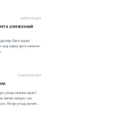
ШИНЭ МЭДЭЭ
 АРГА ХЭМЖЭЭНИЙ
 дугаар бага хурал
ан үед хариу арга хэмжээ
.
ГАДААД МЭДЭЭ
ЙНА
ри улсад лхагва гарагт
н аагим халуун, ган
үсэж, Унгар улсад эрчим
ни улсууд түймрийн