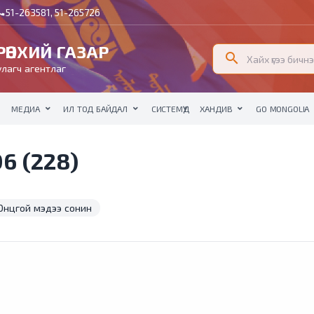
51-263581, 51-265726
all
ӨНХИЙ ГАЗАР
search
лагч агентлаг
МЕДИА
ИЛ ТОД БАЙДАЛ
СИСТЕМҮҮД
ХАНДИВ
GO MONGOLIA
6 (228)
Онцгой мэдээ сонин