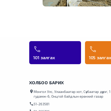
101 залгах
105 залга
ХОЛБОО БАРИХ
location_on
Монгол Улс, Улаанбаатар хот, Сүхбаатар дүүрэг, 
гудамж-6, Онцгой байдлын ерөнхий газар
call
51-263581