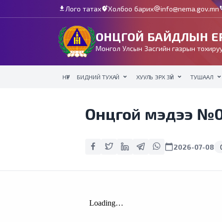
Лого татах
Холбоо барих
info@nema.gov.mn
download
add_location_alt
alternate_email
c
ОНЦГОЙ БАЙДЛЫН ЕР
Монгол Улсын Засгийн газрын тохируу
НҮҮР
БИДНИЙ ТУХАЙ
ХУУЛЬ ЭРХ ЗҮЙ
ТУШААЛ
Онцгой мэдээ №0
calendar_today
2026-07-08