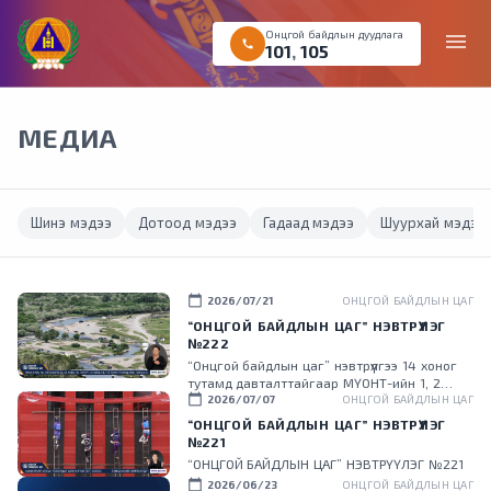
Онцгой байдлын дуудлага
menu
call
101
,
105
МЕДИА
Шинэ мэдээ
Дотоод мэдээ
Гадаад мэдээ
Шуурхай мэдээ
calendar_today
2026/07/21
ОНЦГОЙ БАЙДЛЫН ЦАГ
“ОНЦГОЙ БАЙДЛЫН ЦАГ” НЭВТРҮҮЛЭГ
№222
“Онцгой байдлын цаг” нэвтрүүлгээ 14 хоног
тутамд давталттайгаар МҮОНТ-ийн 1, 2
calendar_today
дугаар суваг, Малчин, UBS телевизүүдээр тус
2026/07/07
ОНЦГОЙ БАЙДЛЫН ЦАГ
тус хүлээн авч үзээрэй.
“ОНЦГОЙ БАЙДЛЫН ЦАГ” НЭВТРҮҮЛЭГ
№221
“ОНЦГОЙ БАЙДЛЫН ЦАГ” НЭВТРҮҮЛЭГ №221
calendar_today
2026/06/23
ОНЦГОЙ БАЙДЛЫН ЦАГ