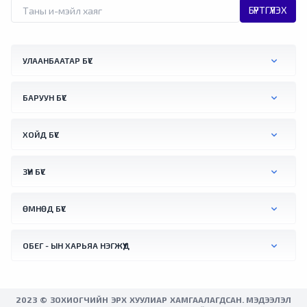
БҮРТГҮҮЛЭХ
УЛААНБААТАР БҮС
БАРУУН БҮС
ХОЙД БҮС
ЗҮҮН БҮС
ӨМНӨД БҮС
ОБЕГ - ЫН ХАРЬЯА НЭГЖҮҮД
2023 © ЗОХИОГЧИЙН ЭРХ ХУУЛИАР ХАМГААЛАГДСАН. МЭДЭЭЛЭЛ