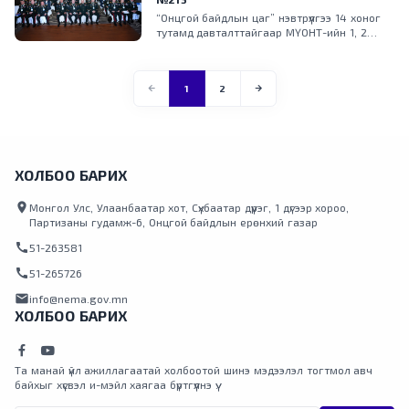
“Онцгой байдлын цаг” нэвтрүүлгээ 14 хоног
тутамд давталттайгаар МҮОНТ-ийн 1, 2
дугаар суваг, Малчин, UBS телевизүүдээр тус
тус хүлээн авч үзээрэй.
1
2
ХОЛБОО БАРИХ
location_on
Монгол Улс, Улаанбаатар хот, Сүхбаатар дүүрэг, 1 дүгээр хороо,
Партизаны гудамж-6, Онцгой байдлын ерөнхий газар
call
51-263581
call
51-265726
mail
info@nema.gov.mn
ХОЛБОО БАРИХ
Та манай үйл ажиллагаатай холбоотой шинэ мэдээлэл тогтмол авч
байхыг хүсвэл и-мэйл хаягаа бүртгүүлнэ үү.