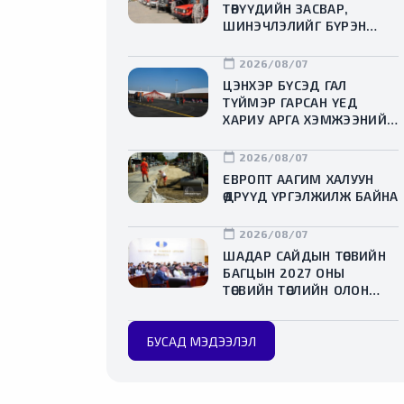
ТӨВҮҮДИЙН ЗАСВАР,
ШИНЭЧЛЭЛИЙГ БҮРЭН
ХИЙЖ, ХУВИЙН ХЭВШИЛ
РҮҮ МЕНЕЖМЕНТИЙГ НЬ
calendar_today
2026/08/07
ШИЛЖҮҮЛСЭН ГЭДГИЙГ
ЦЭНХЭР БҮСЭД ГАЛ
ОНЦОЛЛОО
ТҮЙМЭР ГАРСАН ҮЕД
ХАРИУ АРГА ХЭМЖЭЭНИЙ
ДАДЛАГА СУРГУУЛИЙГ
ЗОХИОН БАЙГУУЛЛАА
calendar_today
2026/08/07
ЕВРОПТ ААГИМ ХАЛУУН
ӨДРҮҮД ҮРГЭЛЖИЛЖ БАЙНА
calendar_today
2026/08/07
ШАДАР САЙДЫН ТӨСВИЙН
БАГЦЫН 2027 ОНЫ
ТӨСВИЙН ТӨСЛИЙН ОЛОН
НИЙТИЙН ХЭЛЭЛЦҮҮЛЭГ
БОЛЛОО
БУСАД МЭДЭЭЛЭЛ