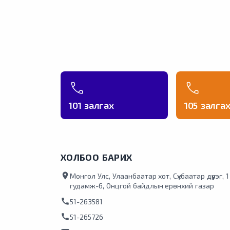
101 залгах
105 залга
ХОЛБОО БАРИХ
location_on
Монгол Улс, Улаанбаатар хот, Сүхбаатар дүүрэг, 
гудамж-6, Онцгой байдлын ерөнхий газар
call
51-263581
call
51-265726