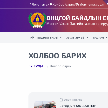
Лого татах
Холбоо барих
info@nema.gov.mn
download
add_location_alt
alternate_email
c
ОНЦГОЙ БАЙДЛЫН ЕР
Монгол Улсын Засгийн газрын тохируу
НҮҮР
БИДНИЙ ТУХАЙ
ХУУЛЬ ЭРХ ЗҮЙ
ТУШААЛ
ХОЛБОО БАРИХ
НҮҮР ХУУДАС
Холбоо барих
calendar_today
2026/08/07
СУМДЫН ХАЛААЛТЫН