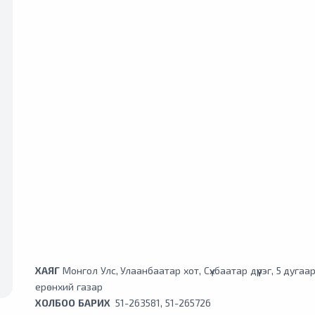
ХАЯГ
Монгол Улс, Улаанбаатар хот, Сүхбаатар дүүрэг, 5 дуг
ерөнхий газар
ХОЛБОО БАРИХ
51-263581
,
51-265726