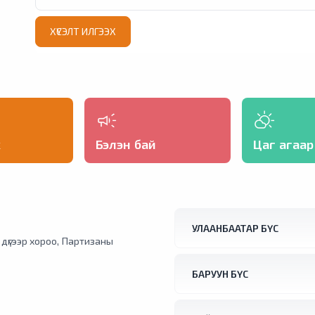
ХҮСЭЛТ ИЛГЭЭХ
х
Бэлэн бай
Цаг агаар
УЛААНБААТАР БҮС
1 дүгээр хороо, Партизаны
БАРУУН БҮС