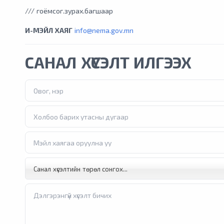
/// гоёмсог.зурах.багшаар
И-МЭЙЛ ХАЯГ
info@nema.gov.mn
САНАЛ ХҮСЭЛТ ИЛГЭЭХ
Санал хүсэлтийн төрөл сонгох...