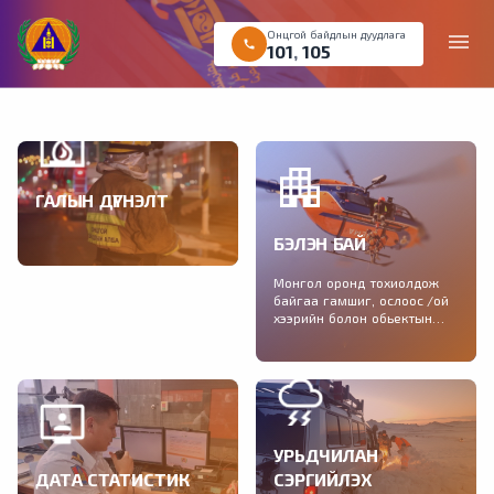
Онцгой байдлын дуудлага
menu
call
101
,
105
ГАЛЫН ДҮГНЭЛТ
Галын аюулгүй байдлын
БЭЛЭН БАЙ
дүгнэлт авах хүсэлтийг
цахимаар өгөх боломжтой
Монгол оронд тохиолдож
байгаа гамшиг, ослоос /ой
хээрийн болон обьектын
түймэр, зуд, үер, шуурга,
газар хөдлөлт/ урьдчилан
сэргийлэх нэгдсэн
зөвлөмжийг хүргэж байна.
УРЬДЧИЛАН
ДАТА СТАТИСТИК
СЭРГИЙЛЭХ