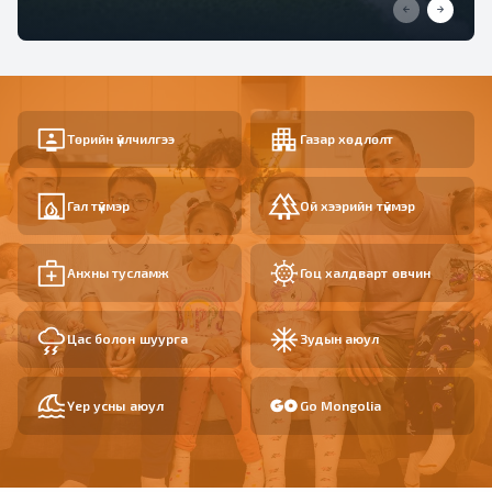
Төрийн үйлчилгээ
Газар хөдлөлт
Гал түймэр
Ой хээрийн түймэр
Анхны тусламж
Гоц халдварт өвчин
Цас болон шуурга
Зудын аюул
Үер усны аюул
Go Mongolia