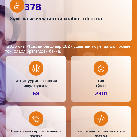
378
Хүний үйл ажиллагаатай холбоотой осол
*2026 оны VI сарын байдлаар 2827 удаагийн аюулт үзэгдэл, ослын
тохиолдол бүртгэгдсэн байна.
Ус цаг уурын гаралтай
Гал
аюулт үзэгдэл
түймэр
68
2301
Биологийн гаралтай аюулт
Геологийн гаралтай аюулт
үзэгдэл
үзэгдэл