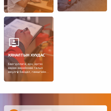
Тохиолдсон гамшигт үзэгдэл,
2021-2025 онд зохион
учирсан хохирол, өссөн
байгуулагдах Гамшгаас
дүнгээр, үндсэн үзүүлэлтээр,
хамгаалах иж бүрэн болон...
улсын дүн, сараар...
ХЯНАЛТЫН ХУУДАС
Байгууллага, өрх, иргэн
өөрөө өөрийнхөө галын
аюулгүй байдал, гамшгийн
бэлэн байдлыг шалгах
хяналтын хуудас