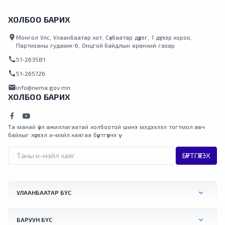
ХОЛБОО БАРИХ
location_on
Монгол Улс, Улаанбаатар хот, Сүхбаатар дүүрэг, 1 дүгээр хороо,
Партизаны гудамж-6, Онцгой байдлын ерөнхий газар
call
51-263581
call
51-265726
mail
info@nema.gov.mn
ХОЛБОО БАРИХ
Та манай үйл ажиллагаатай холбоотой шинэ мэдээлэл тогтмол авч
байхыг хүсвэл и-мэйл хаягаа бүртгүүлнэ үү.
БҮРТГҮҮЛЭХ
УЛААНБААТАР БҮС
БАРУУН БҮС