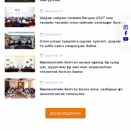
calendar_today
2026/08/07
Шадар сайдын төсвийн багцын 2027 оны
төсвийн төслийн олон нийтийн хэлэлцүүлэг боллоо
calendar_today
2026/08/07
Олон улсын туршлага судлах сургалт, дадлагад
14 алба хаагч хамрагдаж байна
calendar_today
2026/08/06
Өвөлжилтийн бэлтгэл ажлын хүрээнд бүх сумд
цас, шуурганы үед зам нээх зориулалтын
техниктэй болсон байна
calendar_today
2026/08/06
Өвөлжилтийн бэлтгэл болон анги, салбарын үйл
ажиллагаатай танилцлаа
БУСАД МЭДЭЭЛЭЛ