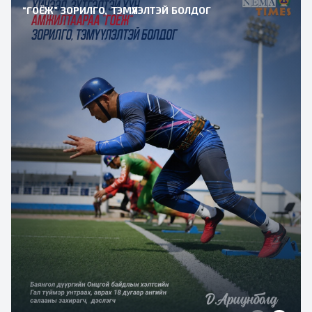
“ГОЁЖ” ЗОРИЛГО, ТЭМҮҮЛЭЛТЭЙ БОЛДОГ