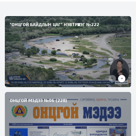
“ОНЦГОЙ БАЙДЛЫН ЦАГ” НЭВТРҮҮЛЭГ №222
ОНЦГОЙ МЭДЭЭ №06 (228)