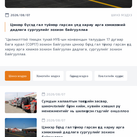
calendar_today
2026/08/07
ШИНЭ МЭДЭЭ
Цэнхэр бүсэд гал түймэр гарсан үед хариу арга хэмжээний
дадлага сургуулийг зохион байгууллаа
“Цөлжилттэй тэмцэх тухай НҮБ-ын конвенцын талуудын 17 дугаар
бага хурал (COP17) зохион байгуулах цэнхэр бүсэд гал түймэр гарсан үед
хариу арга хэмжээ зохион байгуулах дадлага, сургуулийг зохион
байгууллаа.
Шинэ мэдээ
Хоногийн мэдээ
Гадаад мэдээ
Хэвлэлийн хуудас
calendar_today
2026/08/07
Сумдын халаалтын төвүүдийн засвар,
шинэчлэлийг бүрэн хийж, хувийн хэвшил рүү
менежментийг нь шилжүүлсэн гэдгийг онцоллоо
calendar_today
2026/08/07
Цэнхэр бүсэд гал түймэр гарсан үед хариу арга
хэмжээний дадлага сургуулийг зохион
байгууллаа