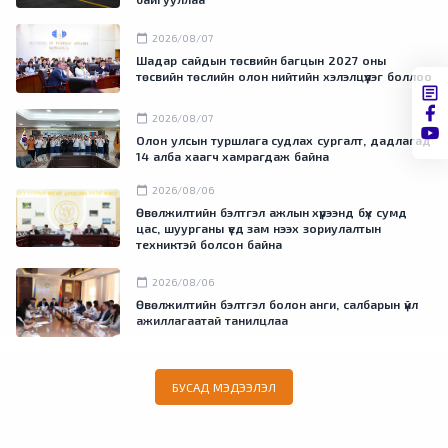
calendar_today
2026/08/07
Шадар сайдын төсвийн багцын 2027 оны
төсвийн төслийн олон нийтийн хэлэлцүүлэг боллоо
calendar_today
2026/08/07
Олон улсын туршлага судлах сургалт, дадлагад
14 алба хаагч хамрагдаж байна
calendar_today
2026/08/06
Өвөлжилтийн бэлтгэл ажлын хүрээнд бүх сумд
цас, шуурганы үед зам нээх зориулалтын
техниктэй болсон байна
calendar_today
2026/08/06
Өвөлжилтийн бэлтгэл болон анги, салбарын үйл
ажиллагаатай танилцлаа
БУСАД МЭДЭЭЛЭЛ