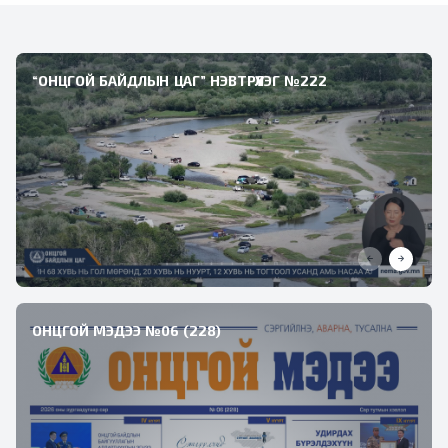
“ОНЦГОЙ БАЙДЛЫН ЦАГ” НЭВТРҮҮЛЭГ №222
ОНЦГОЙ МЭДЭЭ №06 (228)