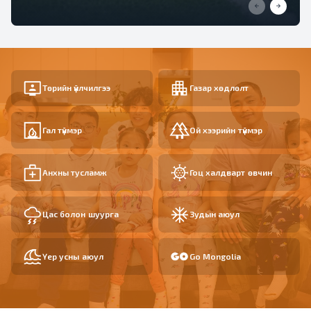
Төрийн үйлчилгээ
Газар хөдлөлт
Гал түймэр
Ой хээрийн түймэр
Анхны тусламж
Гоц халдварт өвчин
Цас болон шуурга
Зудын аюул
Үер усны аюул
Go Mongolia