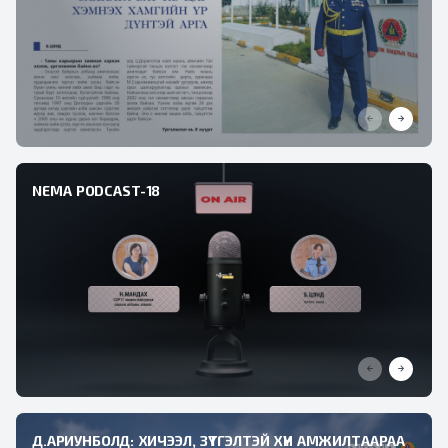
NEMA PODCAST-18
Д.АРИУНБОЛД: ХИЧЭЭЛ, ЗҮТГЭЛТЭЙ ХҮН АМЖИЛТААРАА