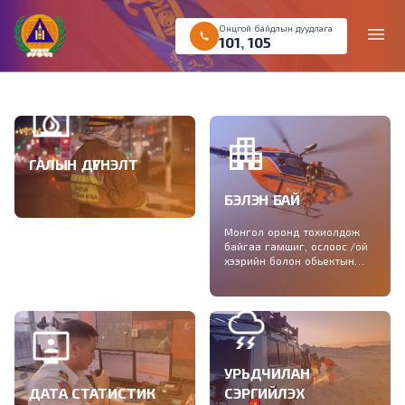
Онцгой байдлын дуудлага
menu
call
101
,
105
ГАЛЫН ДҮГНЭЛТ
Галын аюулгүй байдлын
БЭЛЭН БАЙ
дүгнэлт авах хүсэлтийг
цахимаар өгөх боломжтой
Монгол оронд тохиолдож
байгаа гамшиг, ослоос /ой
хээрийн болон обьектын
түймэр, зуд, үер, шуурга,
газар хөдлөлт/ урьдчилан
сэргийлэх нэгдсэн
зөвлөмжийг хүргэж байна.
УРЬДЧИЛАН
ДАТА СТАТИСТИК
СЭРГИЙЛЭХ