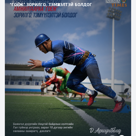
“ГОЁЖ” ЗОРИЛГО, ТЭМҮҮЛЭЛТЭЙ БОЛДОГ