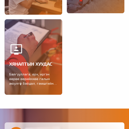
Тохиолдсон гамшигт үзэгдэл,
2021-2025 онд зохион
учирсан хохирол, өссөн
байгуулагдах Гамшгаас
дүнгээр, үндсэн үзүүлэлтээр,
хамгаалах иж бүрэн болон...
улсын дүн, сараар...
ХЯНАЛТЫН ХУУДАС
Байгууллага, өрх, иргэн
өөрөө өөрийнхөө галын
аюулгүй байдал, гамшгийн
бэлэн байдлыг шалгах
хяналтын хуудас