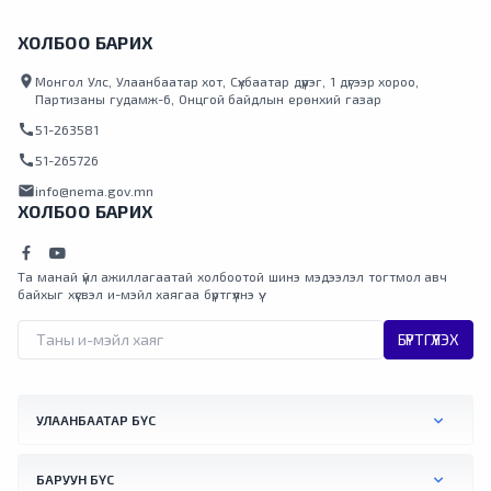
ХОЛБОО БАРИХ
location_on
Монгол Улс, Улаанбаатар хот, Сүхбаатар дүүрэг, 1 дүгээр хороо,
Партизаны гудамж-6, Онцгой байдлын ерөнхий газар
call
51-263581
call
51-265726
mail
info@nema.gov.mn
ХОЛБОО БАРИХ
Та манай үйл ажиллагаатай холбоотой шинэ мэдээлэл тогтмол авч
байхыг хүсвэл и-мэйл хаягаа бүртгүүлнэ үү.
БҮРТГҮҮЛЭХ
УЛААНБААТАР БҮС
БАРУУН БҮС