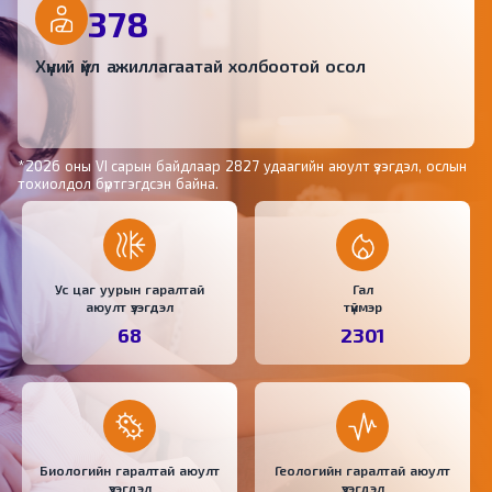
378
Хүний үйл ажиллагаатай холбоотой осол
*2026 оны VI сарын байдлаар 2827 удаагийн аюулт үзэгдэл, ослын
тохиолдол бүртгэгдсэн байна.
Ус цаг уурын гаралтай
Гал
аюулт үзэгдэл
түймэр
68
2301
Биологийн гаралтай аюулт
Геологийн гаралтай аюулт
үзэгдэл
үзэгдэл