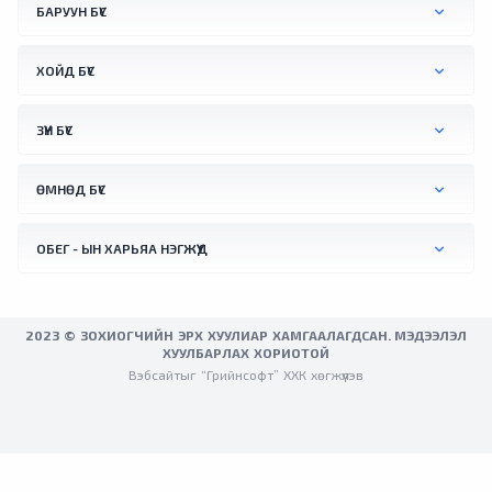
+41.2 °C хүрснийг тус улсын үндэсний цаг
БАРУУН БҮС
уурын алба бүртгэжээ. Түүнчлнэ мягмар
гарагт Вена хотын орчимд +41.0 °C хүрч
ХОЙД БҮС
халсан байна.
ЗҮҮН БҮС
ӨМНӨД БҮС
ОБЕГ - ЫН ХАРЬЯА НЭГЖҮҮД
2023 © ЗОХИОГЧИЙН ЭРХ ХУУЛИАР ХАМГААЛАГДСАН. МЭДЭЭЛЭЛ
ХУУЛБАРЛАХ ХОРИОТОЙ
Вэбсайтыг “Грийнсофт” ХХК хөгжүүлэв