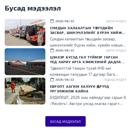
Бусад мэдээлэл
calendar_today
2026/06/22
ШИНЭ МЭДЭЭ
СУМДЫН ХАЛААЛТЫН ТӨВҮҮДИЙН
ЗАСВАР, ШИНЭЧЛЭЛИЙГ БҮРЭН ХИЙЖ,
ХУВИЙН ХЭВШИЛ РҮҮ МЕНЕЖМЕНТИЙГ
Сумдын халаалтын төвүүдийн засвар,
НЬ ШИЛЖҮҮЛСЭН ГЭДГИЙГ ОНЦОЛЛОО
шинэчлэлийг бүрэн хийж, хувийн хэвшил
calendar_today
2026/06/22
ШИНЭ МЭДЭЭ
рүү менежментийг нь шилжүүлснээр
төрийн ачаалал буурч, эдийн засгийн үр
ЦЭНХЭР БҮСЭД ГАЛ ТҮЙМЭР ГАРСАН
ҮЕД ХАРИУ АРГА ХЭМЖЭЭНИЙ ДАДЛАГА
ашигтай ажиллаж эхэлсэн гэдгийг энэ
СУРГУУЛИЙГ ЗОХИОН БАЙГУУЛЛАА
“Цөлжилттэй тэмцэх тухай НҮБ-ын
үеэр танилцууллаа.
конвенцын талуудын 17 дугаар бага
calendar_today
2026/06/22
ГАДААД МЭДЭЭ
хурал (COP17) зохион байгуулах цэнхэр
бүсэд гал түймэр гарсан үед хариу арга
ЕВРОПТ ААГИМ ХАЛУУН ӨДРҮҮД
ҮРГЭЛЖИЛЖ БАЙНА
хэмжээ зохион байгуулах дадлага,
БУДАПЕШТ, 2026 оны наймдугаар сарын 6
сургуулийг зохион байгууллаа.
/Reuters/. Австри улсад лхагва гарагт
агаарын хэм түүхэн дээд хэмжээнд хүрч
халжээ. Түүнчлэн аагим халуун, ган
БУСАД МЭДЭЭЛЭЛ
гачгийн улмаас төв болон өмнөд Европт
ихээхэн хүндрэл үүсэж, Унгар улсад