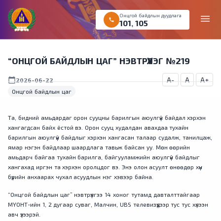
Онцгой байдлын дуудлага
menu
call
101
,
105
“ОНЦГОЙ БАЙДЛЫН ЦАГ” НЭВТРҮҮЛЭГ №219
A-
A
A+
calendar_today
2026-06-22
Онцгой байдлын цаг
Та, бидний амьдардаг орон сууцны барилгын аюулгүй байдал хэрхэн
хангагдсан байх ёстой вэ. Орон сууц худалдан авахдаа тухайн
барилгын аюулгүй байдлыг хэрхэн хангасан талаар судалж, танилцаж,
ямар нэгэн байдлаар шаардлага тавьж байсан уу. Мөн өөрийн
амьдарч байгаа тухайн барилга, байгууламжийн аюулгүй байдлыг
хангахад иргэн та хэрхэн оролцдог вэ. Энэ олон асуулт өнөөдөр хүн
бүрийн анхаарах чухал асуудлын нэг хэвээр байна.
“Онцгой байдлын цаг” нэвтрүүлгээ 14 хоног тутамд давталттайгаар
МҮОНТ-ийн 1, 2 дугаар суваг, Малчин, UBS телевизүүдээр тус тус хүлээн
авч үзээрэй.