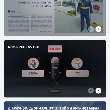
NEMA PODCAST-18
Д.АРИУНБОЛД: ХИЧЭЭЛ, ЗҮТГЭЛТЭЙ ХҮН АМЖИЛТААРАА