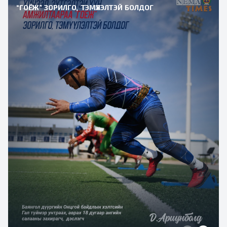
“ГОЁЖ” ЗОРИЛГО, ТЭМҮҮЛЭЛТЭЙ БОЛДОГ