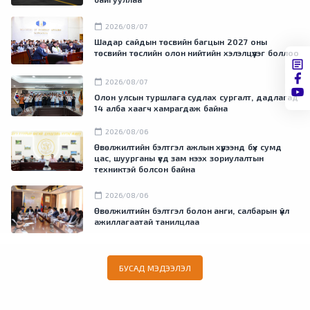
calendar_today
2026/08/07
Шадар сайдын төсвийн багцын 2027 оны
төсвийн төслийн олон нийтийн хэлэлцүүлэг боллоо
calendar_today
2026/08/07
Олон улсын туршлага судлах сургалт, дадлагад
14 алба хаагч хамрагдаж байна
calendar_today
2026/08/06
Өвөлжилтийн бэлтгэл ажлын хүрээнд бүх сумд
цас, шуурганы үед зам нээх зориулалтын
техниктэй болсон байна
calendar_today
2026/08/06
Өвөлжилтийн бэлтгэл болон анги, салбарын үйл
ажиллагаатай танилцлаа
БУСАД МЭДЭЭЛЭЛ