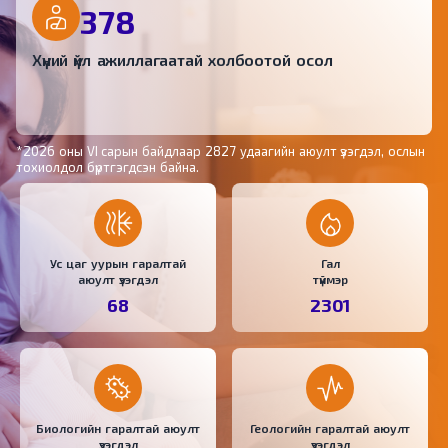
378
Хүний үйл ажиллагаатай холбоотой осол
*2026 оны VI сарын байдлаар 2827 удаагийн аюулт үзэгдэл, ослын
тохиолдол бүртгэгдсэн байна.
Ус цаг уурын гаралтай
Гал
аюулт үзэгдэл
түймэр
68
2301
Биологийн гаралтай аюулт
Геологийн гаралтай аюулт
үзэгдэл
үзэгдэл