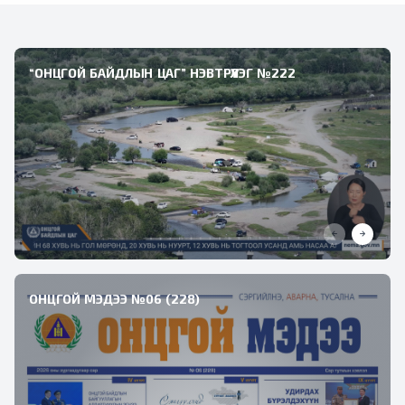
“ОНЦГОЙ БАЙДЛЫН ЦАГ” НЭВТРҮҮЛЭГ №222
ОНЦГОЙ МЭДЭЭ №06 (228)