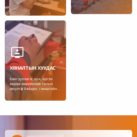
Тохиолдсон гамшигт үзэгдэл,
2021-2025 онд зохион
учирсан хохирол, өссөн
байгуулагдах Гамшгаас
дүнгээр, үндсэн үзүүлэлтээр,
хамгаалах иж бүрэн болон...
улсын дүн, сараар...
ХЯНАЛТЫН ХУУДАС
Байгууллага, өрх, иргэн
өөрөө өөрийнхөө галын
аюулгүй байдал, гамшгийн
бэлэн байдлыг шалгах
хяналтын хуудас