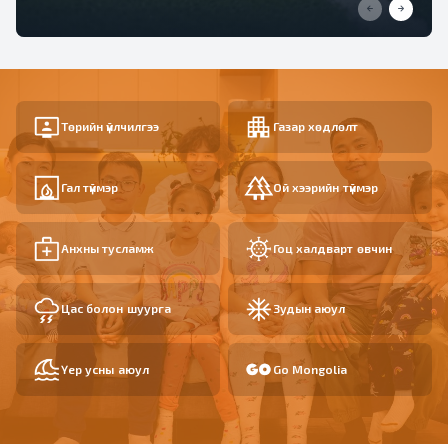
Төрийн үйлчилгээ
Газар хөдлөлт
Гал түймэр
Ой хээрийн түймэр
Анхны тусламж
Гоц халдварт өвчин
Цас болон шуурга
Зудын аюул
Үер усны аюул
Go Mongolia