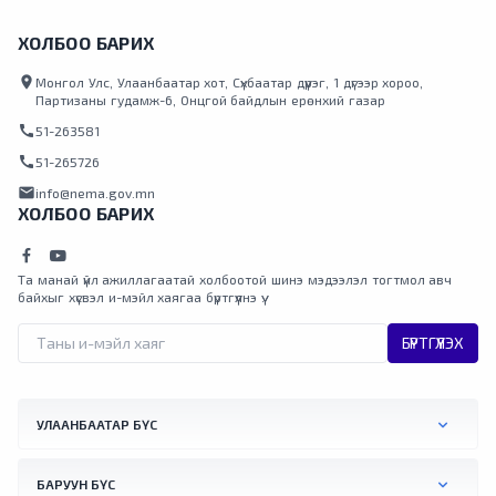
ХОЛБОО БАРИХ
location_on
Монгол Улс, Улаанбаатар хот, Сүхбаатар дүүрэг, 1 дүгээр хороо,
Партизаны гудамж-6, Онцгой байдлын ерөнхий газар
call
51-263581
call
51-265726
mail
info@nema.gov.mn
ХОЛБОО БАРИХ
Та манай үйл ажиллагаатай холбоотой шинэ мэдээлэл тогтмол авч
байхыг хүсвэл и-мэйл хаягаа бүртгүүлнэ үү.
БҮРТГҮҮЛЭХ
УЛААНБААТАР БҮС
БАРУУН БҮС