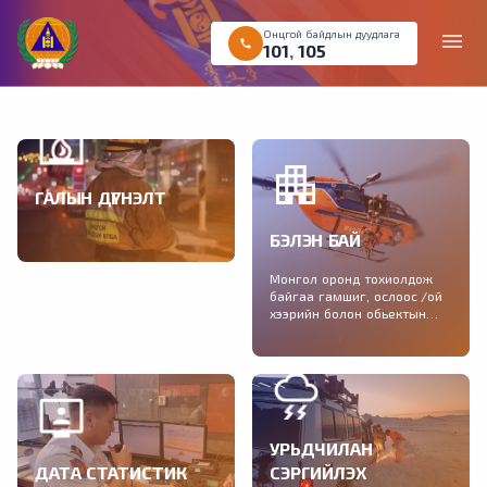
Онцгой байдлын дуудлага
menu
call
101
,
105
ГАЛЫН ДҮГНЭЛТ
Галын аюулгүй байдлын
БЭЛЭН БАЙ
дүгнэлт авах хүсэлтийг
цахимаар өгөх боломжтой
Монгол оронд тохиолдож
байгаа гамшиг, ослоос /ой
хээрийн болон обьектын
түймэр, зуд, үер, шуурга,
газар хөдлөлт/ урьдчилан
сэргийлэх нэгдсэн
зөвлөмжийг хүргэж байна.
УРЬДЧИЛАН
ДАТА СТАТИСТИК
СЭРГИЙЛЭХ