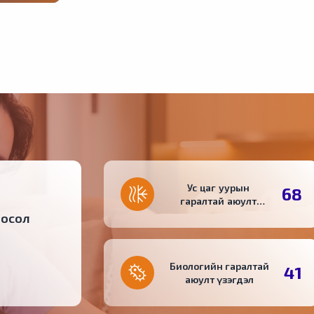
эр, зуд,
азар
дчилан
гдсэн
үргэж
Ус цаг уурын
68
гаралтай аюулт
үзэгдэл
 осол
Биологийн гаралтай
41
аюулт үзэгдэл