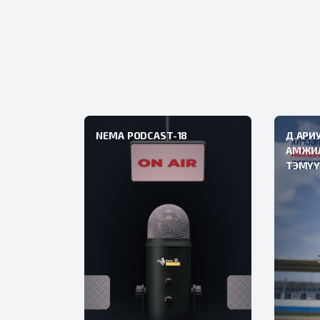
NEMA PODCAST-18
NEMA PO
Д.АРИ
АМЖИЛ
ТЭМҮҮ