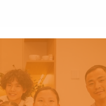
 (227)
ОЙ БАЙДЛЫН ЦАГ” НЭВТРҮҮЛЭГ №220
ОНЦГОЙ МЭДЭЭ №04 (226)