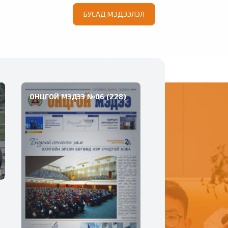
БУСАД МЭДЭЭЛЭЛ
“ОНЦГОЙ БАЙДЛЫН ЦАГ” НЭВТРҮҮЛЭГ №221
ОНЦГОЙ МЭДЭЭ №06 (228)
ОНЦГОЙ МЭДЭЭ №05
“ОНЦГ