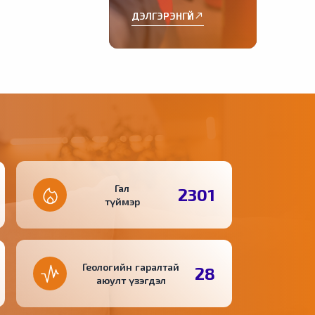
аюулгүй байдал,
ДЭЛГЭРЭНГҮЙ
north_east
гамшгийн бэлэн
байдлыг шалгах
хяналтын хуудас
Гал
2301
түймэр
Геологийн гаралтай
28
аюулт үзэгдэл