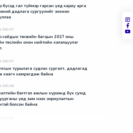
р бүсэд гал түймэр гарсан үед хариу арга
эний дадлага сургуулийг зохион
уллаа
6/08/07
ШИНЭ МЭДЭЭ
 сайдын төсвийн багцын 2027 оны
йн төслийн олон нийтийн хэлэлцүүлэг
сургалт, дадлагад 14 алба хаагч
о
calendar_today
2026/08/07
ба хаагчид уснаас болон хот дотор эрэн
Сумдын халаалт
6/08/07
гал түймэр унтраах дадлага сургуулилт хийж,
хувийн хэвшил 
улсын туршлага судлах сургалт, дадлагад
лдвэрийн гамшгийн менежментийн систем,
ба хаагч хамрагдаж байна
Сумдын халаалтын тө
аатай танилцаж, туршлага судалж байна.
менежментийг нь шил
6/08/06
ашигтай ажиллаж эх
илтийн бэлтгэл ажлын хүрээнд бүх сумд
шуурганы үед зам нээх зориулалтын
ктэй болсон байна
6/08/06
илтийн бэлтгэл болон анги, салбарын үйл
агаатай танилцлаа