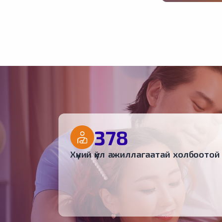
обьектын түйм
үер, шуурга, г
хөдлөлт/ урь
сэргийлэх нэ
зөвлөмжийг х
байна.
378
Хүний үйл ажиллагаатай холбоотой