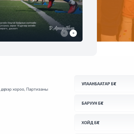
УЛААНБААТАР БҮС
1 дүгээр хороо, Партизаны
БАРУУН БҮС
ХОЙД БҮС