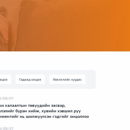
эдээ
Гадаад мэдээ
Хэвлэлийн хуудас
6/08/07
н халаалтын төвүүдийн засвар,
лэлийг бүрэн хийж, хувийн хэвшил рүү
ментийг нь шилжүүлсэн гэдгийг онцоллоо
6/08/07