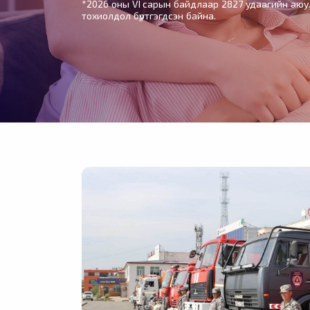
*2026 оны VI сарын байдлаар 2827 удаагийн аюул
тохиолдол бүртгэгдсэн байна.