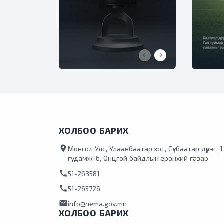
ХОЛБОО БАРИХ
location_on
Монгол Улс, Улаанбаатар хот, Сүхбаатар дүүрэг, 
гудамж-6, Онцгой байдлын ерөнхий газар
call
51-263581
call
51-265726
mail
info@nema.gov.mn
ХОЛБОО БАРИХ