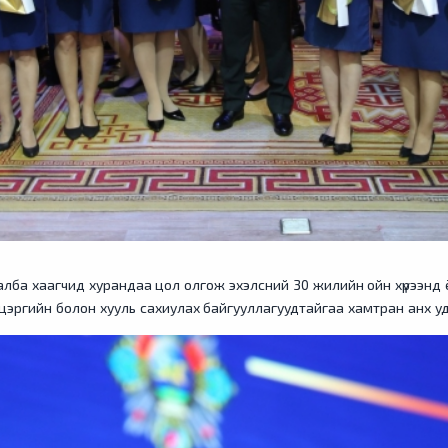
лба хаагчид хурандаа цол олгож эхэлсний 30 жилийн ойн хүрээнд ё
цэргийн болон хууль сахиулах байгууллагуудтайгаа хамтран анх уд