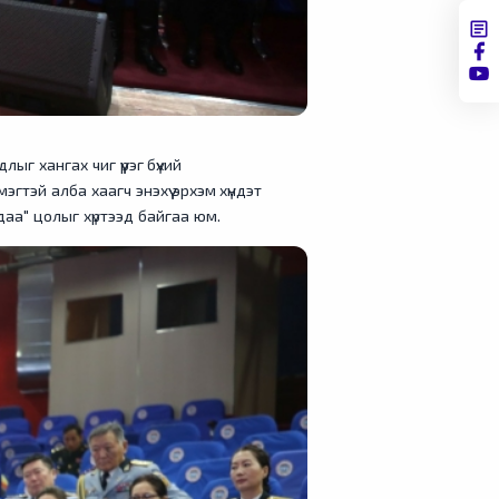
г хангах чиг үүрэг бүхий
тэй алба хаагч энэхүү эрхэм хүндэт
аа" цолыг хүртээд байгаа юм.