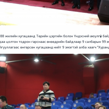
8 жилийн хугацаанд Төрийн цэргийн болон Үндэсний аюулгүй байдлы
аа цолтон тодрон гарснаас өнөөдрийн байдлаар 9 салбарын 99 эмэг
йгууллагаас өнгөрсөн хугацаанд нийт 9 эмэгтэй алба хаагч "Хуранд