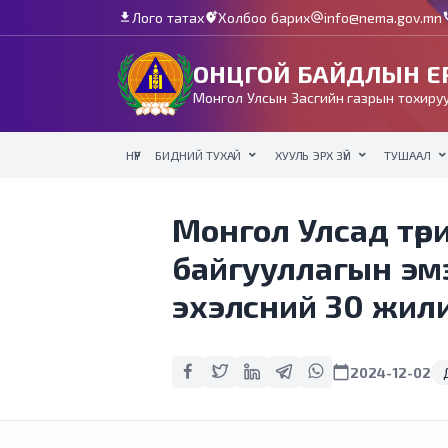
Лого татах
Холбоо барих
info@nema.gov.mn
download
add_location_alt
alternate_email
c
ОНЦГОЙ БАЙДЛЫН ЕР
Монгол Улсын Засгийн газрын тохируу
НҮҮР
БИДНИЙ ТУХАЙ
ХУУЛЬ ЭРХ ЗҮЙ
ТУШААЛ
Монгол Улсад төр
байгууллагын эм
эхэлсний 30 жилий
calendar_today
2024-12-02