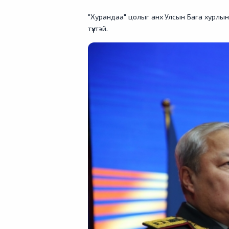
"Хурандаа" цолыг анх Улсын Бага хурлын
түүхтэй.