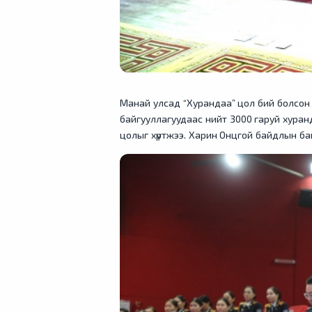
Манай улсад “Хурандаа” цол бий болсон 8
байгууллагуудаас нийт 3000 гаруй хуранд
цолыг хүртжээ. Харин Онцгой байдлын ба