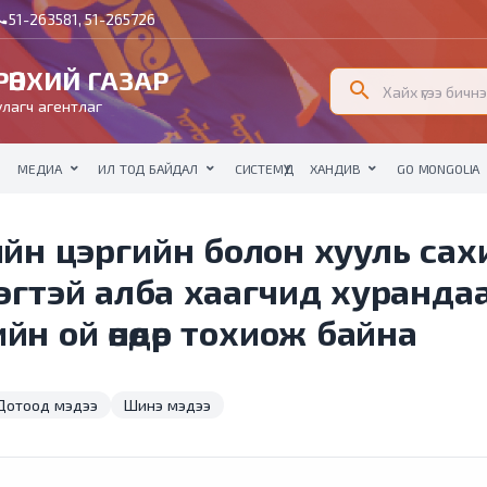
51-263581, 51-265726
all
ӨНХИЙ ГАЗАР
search
лагч агентлаг
МЕДИА
ИЛ ТОД БАЙДАЛ
СИСТЕМҮҮД
ХАНДИВ
GO MONGOLIA
ийн цэргийн болон хууль сах
эгтэй алба хаагчид хуранда
н ой өнөөдөр тохиож байна
Дотоод мэдээ
Шинэ мэдээ