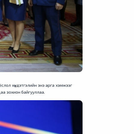
слол хүндэтгэлийн энэ арга хэмжээг
аа зохион байгууллаа.