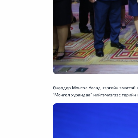
Өнөөдөр Монгол Улсад цэргийн эмэгтэй а
“Монгол хурандаа” нийгэмлэгээс төрийн 