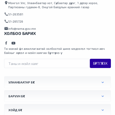
location_on
Монгол Улс, Улаанбаатар хот, Сүхбаатар дүүрэг, 1 дүгээр хороо,
Партизаны гудамж-6, Онцгой байдлын ерөнхий газар
call
51-263581
call
51-265726
mail
info@nema.gov.mn
ХОЛБОО БАРИХ
Та манай үйл ажиллагаатай холбоотой шинэ мэдээлэл тогтмол авч
байхыг хүсвэл и-мэйл хаягаа бүртгүүлнэ үү.
БҮРТГҮҮЛЭХ
УЛААНБААТАР БҮС
БАРУУН БҮС
ХОЙД БҮС