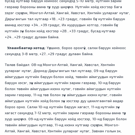
бусад нутгаар баруун хойноос секундэд 5-10 метр, нутгийн зарим
газраар борооны өмнө түр зуур ширүүснэ. Нутгийн хойд хэсгээр бага
зэрэг сэрүүсэж, Монгол-Алтай, Хангай, Хөвсгөл, Хэнтийн уулархаг нутаг,
Дарьгангын тал нутгаар +18...+23 градус, говийн бүс нутгийн баруун
өмнөд хэсгээр +34...+39 градус, Их нууруудын хотгор, говийн бүс
нутгийн зүүн болон хойд хэсгээр +28...+33 градус, бусад нутгаар
+24...+29 градус дулаан байна.
Улаанбаатар хотод:
Үүлшинэ, бороо орохгүй, салхи баруун хойноос
секундэд 3-8 метр, +27...+29 градус дулаан байна.
Төлөв байдал: 08-нд Монгол-Алтай, Хангай, Хөвсгөл, Хэнтийн
уулархаг нутаг, Дорнод-Дарьгангын тал нутгаар, 09-нд баруун
аймгуудын нутгийн баруун болон хойд, төвийн аймгуудын нутгийн
баруун хэсэг, зүүн аймгуудын нутгийн зарим газраар, 10-нд баруун
болон төвийн аймгуудын ихэнх нутаг, говийн аймгуудын нутгийн
зарим газраар, 11-нд төв болон зүүн аймгуудын ихэнх нутаг, говийн
аймгуудын нутгийн хойд болон зүүн хэсгээр дуу цахилгаантай аадар
бороо орно. Салхи 10-нд нутгийн баруун хагаст, 11-нд нутгийн зүүн
хагаст секундэд 7-12 метр, нутгийн зарим газраар борооны өмнө түр
зуур ширүүснэ. 09-нд нутгийн баруун хойд хэсгээр, 10-нд баруун болон
төвийн аймгуудын нутгаар, 11-нд ихэнх нутгаар сэрүүсэж, Монгол-
Алтай, Хангай, Хөвсгөл, Хэнтийн уулархаг нутаг, Завхан голын эх,