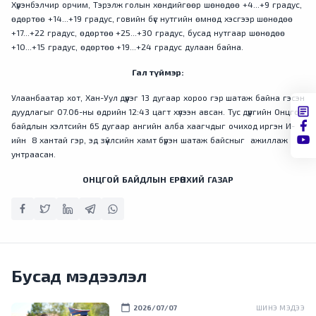
Хүрэнбэлчир орчим, Тэрэлж голын хөндийгөөр шөнөдөө +4...+9 градус,
өдөртөө +14...+19 градус, говийн бүс нутгийн өмнөд хэсгээр шөнөдөө
+17...+22 градус, өдөртөө +25...+30 градус, бусад нутгаар шөнөдөө
+10...+15 градус, өдөртөө +19...+24 градус дулаан байна.
Гал түймэр:
Улаанбаатар хот, Хан-Уул дүүрэг 13 дугаар хороо гэр шатаж байна гэсэн
дуудлагыг 07.06-ны өдрийн 12:43 цагт хүлээн авсан. Тус дүүргийн Онцгой
байдлын хэлтсийн 65 дугаар ангийн алба хаагчдыг очиход иргэн И-
ийн 8 хантай гэр, эд зүйлсийн хамт бүрэн шатаж байсныг ажиллаж
унтраасан.
ОНЦГОЙ БАЙДЛЫН ЕРӨНХИЙ ГАЗАР
Бусад мэдээлэл
calendar_today
2026/07/07
ШИНЭ МЭДЭЭ