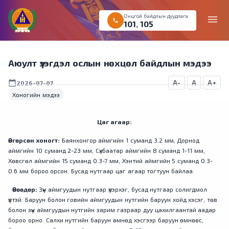
Онцгой байдлын дуудлага
menu
call
101
,
105
Аюулт үзэгдэл ослын нөхцөл байдлын мэдээ
A-
A
A+
calendar_today
2026-07-07
Хоногийн мэдээ
Цаг агаар:
Өнгөрсөн хоногт:
Баянхонгор аймгийн 1 суманд 3.2 мм, Дорнод
аймгийн 10 суманд 2-23 мм, Сүхбаатар аймгийн 8 суманд 1-11 мм,
Хөвсгөл аймгийн 15 суманд 0.3-7 мм, Хэнтий аймгийн 5 суманд 0.3-
0.6 мм бороо орсон. Бусад нутгаар цаг агаар тогтуун байлаа.
Өнөөдөр:
Зүүн аймгуудын нутгаар үүлэрхэг, бусад нутгаар солигдмол
үүлтэй. Баруун болон говийн аймгуудын нутгийн баруун хойд хэсэг, төв
болон зүүн аймгуудын нутгийн зарим газраар дуу цахилгаантай аадар
бороо орно. Салхи нутгийн баруун өмнөд хэсгээр баруун өмнөөс,