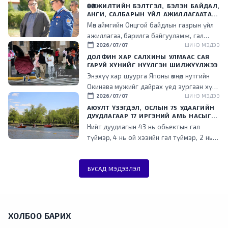
ӨВӨЛЖИЛТИЙН БЭЛТГЭЛ, БЭЛЭН БАЙДАЛ,
АНГИ, САЛБАРЫН ҮЙЛ АЖИЛЛАГААТАЙ
ТАНИЛЦЛАА
Мөн аймгийн Онцгой байдлын газрын үйл
ажиллагаа, барилга байгууламж, гал
calendar_today
2026/07/07
ШИНЭ МЭДЭЭ
түймэр унтраах болон аврах
ажиллагааны машин, техник, тоног
ДОЛФИН ХАР САЛХИНЫ УЛМААС САЯ
ГАРУЙ ХҮНИЙГ НҮҮЛГЭН ШИЛЖҮҮЛЖЭЭ
төхөөрөмж, алба хаагчдын бэлэн байдалтай
Энэхүү хар шуурга Японы өмнөд нутгийн
танилцаж, болзошгүй эрсдэл, гамшиг
Окинава мужийг дайрах үед зургаан хүн
ослоос урьдчилан сэргийлэх, бэлэн
calendar_today
2026/07/07
ШИНЭ МЭДЭЭ
гэмтэж, 50 мянга гаруй барилга
байдлыг хангах чиглэлээр авч
байгууламжийн цахилгаан тасарсан
АЮУЛТ ҮЗЭГДЭЛ, ОСЛЫН 75 УДААГИЙН
хэрэгжүүлж байгаа арга хэмжээний
ДУУДЛАГААР 17 ИРГЭНИЙ АМЬ НАСЫГ
байна.
талаар мэдээлэл сонслоо.
АВРАН ХАМГААЛЛАА
Нийт дуудлагын 43 нь обьектын гал
түймэр, 4 нь ой хээийн гал түймэр, 2 нь
үер, нэг нь газар хөдлөлт, 4 нь биологийн
гаралтай аюулт үзэгдэл, 21 нь хүний үйл
БУСАД МЭДЭЭЛЭЛ
ажиллагаатай холбоотой ослын дуудлага
байна.
ХОЛБОО БАРИХ