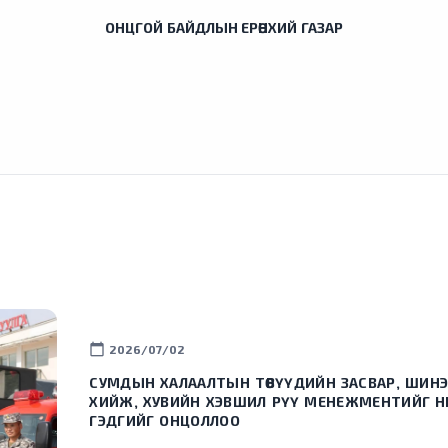
ОНЦГОЙ БАЙДЛЫН ЕРӨНХИЙ ГАЗАР
calendar_today
2026/07/02
СУМДЫН ХАЛААЛТЫН ТӨВҮҮДИЙН ЗАСВАР, ШИНЭ
ХИЙЖ, ХУВИЙН ХЭВШИЛ РҮҮ МЕНЕЖМЕНТИЙГ 
ГЭДГИЙГ ОНЦОЛЛОО