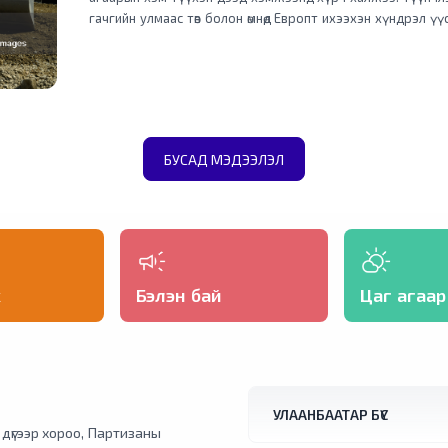
гачгийн улмаас төв болон өмнөд Европт ихээхэн хүндрэл ү
хүчний хэрэглээг хязгаарлажээ. Дэлхийд хамгийн эрчимтэй дулаарч буй Европ
тивд энэ зун түүхэнд үзэгдээгүйгээр халж, Франц, Испа
гамшигт өртөөд байна. Аагим халуун агаарын урсгал зүүн 
зарим нутагт Цельсийн +40 хэм хүрсэн тул томоохон хо
сэрэмжлүүлэг зарлажээ. Албани улсын онцгой байдлын 
мужийн өмнөд хэсэгт дэгдсэн ойн түймрийг унтраахаар ажил
БУСАД МЭДЭЭЛЭЛ
халуунаас болж Ватиканы Пап лам Лео долоо хоног тутм
Петрийн талбайд бус харин дотор танхимд хийхээс аргаг
жуулчид энэ шийдвэрийг "бүгчим халуунаас түр боловч 
талархан хүлээн авчээ. Словактай залгаа хилийн орчимд орших Австрийн Бад
Дойч-Альтенбург хотод агаарын хэм +41.2 °C хүрснийг ту
уурын алба бүртгэжээ. Түүнчлнэ мягмар гарагт Вена хот
халсан байна.
х
Бэлэн бай
Цаг агаар
УЛААНБААТАР БҮС
1 дүгээр хороо, Партизаны