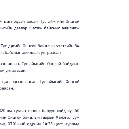
цагт хүлээн авсан. Тус аймгийн Онцгой
шингийн дээвэр шатаж байсныг ажиллаж
 Тус дүүргийн Онцгой байдлын хэлтсийн 64
аж байсныг ажиллаж унтраасан.
ээн авсан. Тус аймгийн Онцгой байдлын
аж унтраасан.
 цагт хүлээн авсан. Тус аймгийн Онцгой
раасан.
320 км, сумын төвөөс баруун хойд зүгт 40
ймгийн Онцгой байдлын газрын Халхгол сум
ж, 07.01-ний өдрийн 14:33 цагт цурамд