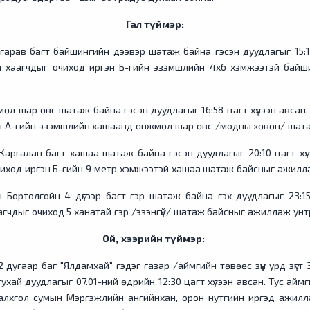
Гал түймэр:
ав багт байшингийн дээвэр шатаж байна гэсэн дуудлагыг 15:14 
а хаагчдыг очиход иргэн Б-гийн эзэмшлийн 4х6 хэмжээтэй бай
мөл шар өвс шатаж байна гэсэн дуудлагыг 16:58 цагт хүлээн авсан.
гэн А-гийн эзэмшлийн хашаанд өнжмөл шар өвс /модны хөвөн/ шат
ргалан багт хашаа шатаж байна гэсэн дуудлагыг 20:10 цагт хүл
очиход иргэн Б-гийн 9 метр хэмжээтэй хашаа шатаж байсныг ажилл
Бортолгойн 4 дүгээр багт гэр шатаж байна гэх дуудлагыг 23:15
аагчдыг очиход 5 ханатай гэр /эзэнгүй/ шатаж байсныг ажиллаж унт
Ой, хээрийн түймэр:
угаар баг "Ялдамхай" гэдэг газар /аймгийн төвөөс зүүн урд зүгт 
тухай дуудлагыг 07.01-ний өдрийн 12:30 цагт хүлээн авсан. Тус а
Халхгол сумын Мэргэжлийн ангийнхан, орон нутгийн иргэд ажилла