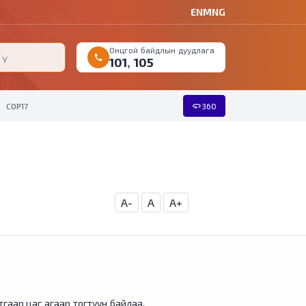
EN
MNG
Онцгой байдлын дуудлага
call
101
,
105
360
COP17
360
A-
A
A+
гаар цаг агаар тогтуун байлаа.