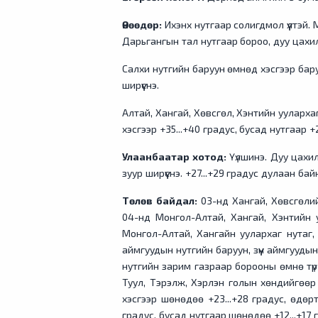
Өнөөдөр:
Ихэнх нутгаар солигдмол үүлтэй.
Дарьгангын тал нутгаар бороо, дуу цахи
Салхи нутгийн баруун өмнөд хэсгээр бару
ширүүснэ.
Алтай, Хангай, Хөвсгөл, Хэнтийн уулархаг
хэсгээр +35...+40 градус, бусад нутгаар +
Улаанбаатар хотод:
Үүлшинэ. Дуу цахил
зуур ширүүснэ. +27...+29 градус дулаан бай
Төлөв байдал:
03-нд Хангай, Хөвсгөлий
04-нд Монгол-Алтай, Хангай, Хэнтийн у
Монгол-Алтай, Хангайн уулархаг нутаг
аймгуудын нутгийн баруун, зүүн аймгуудын
нутгийн зарим газраар борооны өмнө түр 
Туул, Тэрэлж, Хэрлэн голын хөндийгөөр 
хэсгээр шөнөдөө +23...+28 градус, өдөртө
градус, бусад нутгаар шөнөдөө +12...+17 