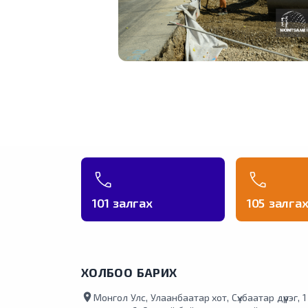
101 залгах
105 залга
ХОЛБОО БАРИХ
location_on
Монгол Улс, Улаанбаатар хот, Сүхбаатар дүүрэг, 