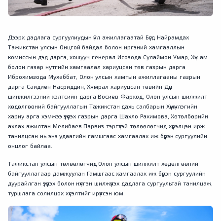
Дээрх дадлага сургуулиудын үйл ажиллагаатай Бүгд Найрамдах
Тажикстан улсын Онцгой байдал болон иргэний хамгааллын
комиссын дэд дарга, хошууч генерал Исозода Сулаймон Умар, Хүн ам
болон газар нутгийн хамгаалал хариуцсан төв газрын дарга
Иброхимзода Мухаббат, Олон улсын хамтын ажиллагааны газрын
дарга Саидиён Насриддин, Хямрал хариуцсан төвийн Дүн
шинжилгээний хэлтсийн дарга Восиев Фарход, Олон улсын шилжилт
хөдөлгөөний байгууллагын Тажикстан дахь салбарын Хүмүүнлэгийн
хариу арга хэмжээ үзүүлэх газрын дарга Шахло Рахимова, Хөтөлбөрийн
ахлах ажилтан Мелибаев Парвиз тэргүүтэй төлөөлөгчид хүрэлцэн ирж
танилцсан нь энэ удаагийн гамшгаас хамгаалах иж бүрэн сургуулийн
онцлог байлаа.
Тажикстан улсын төлөөлөгчид Олон улсын шилжилт хөдөлгөөний
байгууллагаар дамжуулан Гамшгаас хамгаалах иж бүрэн сургуулийн
дуурайлган үзүүлэх болон нүүлгэн шилжүүлэх дадлага сургуультай танилцаж,
туршлага солилцох хүсэлтийг ирүүлсэн юм.