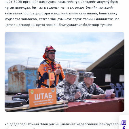
нийт 3206 иргэнийг хамруулж, гамшгийн үед иргэдийг аюулгүй бүсэд
нүүлгэн шилжүүлэх, бүртгэл мэдээлэл нэгтгэх, эмзэг бүлгийн иргэдийг
хамгаалах, боловсрол, эрүүл мэнд, нийгмийн хамгаалал, банк санхүү,
мэдээлэл зөвлөгөө, сэтгэл зүйн дэмжлэг зэрэг төрийн үйлчилгээг нэг
цэгээс цогцоор нь хүргэх зохион байгуулалтыг бодитоор туршив.
Уг дадлагад НҮБ-ын Олон улсын шилжилт хөдөлгөөний байгууллагын