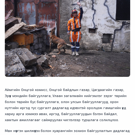
Аймгийн Онцгой комисс, Онцгой байдлын газар, Цагдаагийн газар,
Эрүүл мэндийн байгууллага, Улаан загалмайн нийгэмлэг зэрэг төрийн
болон төрийн бус байгууллага, олон улсын байгууллагууд, орон
нутгийн иргэд тус сургалт дадлагад идэвхтэй оролцож гамшгийн үед
хариу арга хэмжээ авах, иргэд, байгууллагуудын бэлэн байдал,
хамтын ажиллагааг сайжруулах чиглэлээр туршлага солилцлоо.
Мөн нүүлгэн шилжүүлэх болон хуарангийн зохион байгуулалтын дадлагад