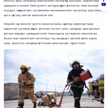
Монгол дахь салбарын мэргэжлийн экспертүүд оролцож, хуарангийн
удирдлага зохион байгуулалт, иргэдэд үзүүлэх үйлчилгээ, хамгааллын
асуудал, хүмүүнлэгийн тусламжийн менежментийн чиглэлээр мэргэжил,
арга зүйгээр ханган ажилласан юм.
Хээрийн хүн эмнэлэг дэлгэх ажиллагааны хүрээнд нэрвэгдэгсдэд
яаралтай тусламж үзүүлэх, ангилан ялгалт хийх, халдвар хамгааллын
дэглэм мөрдөх, шаардлагатай тохиолдолд тусгаарлах ажиллагаа
болон мал эмнэлгийн чиглэлээр гоц халдварт өвчний үеийн хорио
цээр, ариутгал халдваргүйтгэлийн ажиллагааг гүйцэтгэлээ.