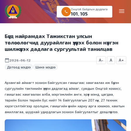
Онцгой байдлын дуудлага
menu
call
101
,
105
Бүгд найрамдах Тажикстан улсын
төлөөлөгчид дуурайлган үзүүлэх болон нүүлгэн
шилжүүлэх дадлага сургуультай танилцав
A-
A
A+
calendar_today
2026-06-12
Дотоод мэдээ
Шинэ мэдээ
Архангай аймагт зохион байгуулсан гамшгаас хамгаалах иж бүрэн
сургуулийн тактикийн үзүүлэх дадлагад аймаг, сумдын Онцгой комисс,
гамшгаас хамгаалах алба, мэргэжлийн анги, эрүүл мэнд, цагдаа,
төрийн болон төрийн бус нийт 14 байгууллагын 207 хүн, 27 техник
хэрэгсэлтэйгээр оролцож, гамшгийн үеийн хариу арга хэмжээ, хамтын
ажиллагаа, шуурхай удирдлагын зохион байгуулалтыг дээшлүүллээ.