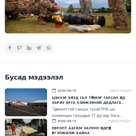
Бусад мэдээлэл
calendar_today
2026/06/12
ШИНЭ МЭДЭЭ
ЦЭНХЭР БҮСЭД ГАЛ ТҮЙМЭР ГАРСАН ҮЕД
ХАРИУ АРГА ХЭМЖЭЭНИЙ ДАДЛАГА
СУРГУУЛИЙГ ЗОХИОН БАЙГУУЛЛАА
“Цөлжилттэй тэмцэх тухай НҮБ-ын
конвенцын талуудын 17 дугаар бага
calendar_today
2026/06/12
ГАДААД МЭДЭЭ
хурал (COP17) зохион байгуулах цэнхэр
бүсэд гал түймэр гарсан үед хариу арга
ЕВРОПТ ААГИМ ХАЛУУН ӨДРҮҮД
ҮРГЭЛЖИЛЖ БАЙНА
хэмжээ зохион байгуулах дадлага,