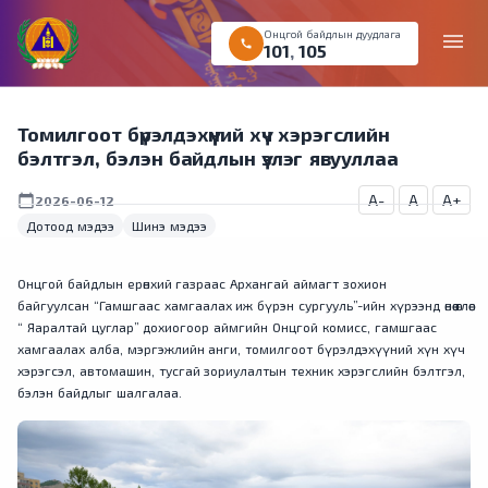
Онцгой байдлын дуудлага
menu
call
101
,
105
Томилгоот бүрэлдэхүүний хүч хэрэгслийн
бэлтгэл, бэлэн байдлын үзлэг явууллаа
A-
A
A+
calendar_today
2026-06-12
Дотоод мэдээ
Шинэ мэдээ
Онцгой байдлын ерөнхий газраас Архангай аймагт зохион
байгуулсан “Гамшгаас хамгаалах иж бүрэн сургууль”-ийн хүрээнд өнөө өглөө
“ Яаралтай цуглар” дохиогоор аймгийн Онцгой комисс, гамшгаас
хамгаалах алба, мэргэжлийн анги, томилгоот бүрэлдэхүүний хүн хүч
хэрэгсэл, автомашин, тусгай зориулалтын техник хэрэгслийн бэлтгэл,
бэлэн байдлыг шалгалаа.