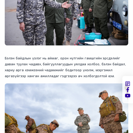
Бэлэн байдлын үзлэг нь аймаг, орон нутгийн гамшгийн эрсдэлийг
даван туулах чадавх, байгууллагуудын уялдаа холбоо, бэлэн байдал,
хариу арга хэмжээний чадамжийг бодитоор үнэлж, мэргэжил
аргазүйгээр ханган ажилладаг гэдгээрээ ач холбогдолтой юм.