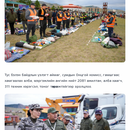
Тус бэлэн байдлын үзлэгт аймаг, сумдын Онцгой комисс, гамшгаас
хамгаалах алба, мэргэжлийн ангийн нийт 2081 ажилтан, алба хаагч,
311 техник хэрэгсэл, тоног төхөөрөмжтэйгээр оролцлоо.