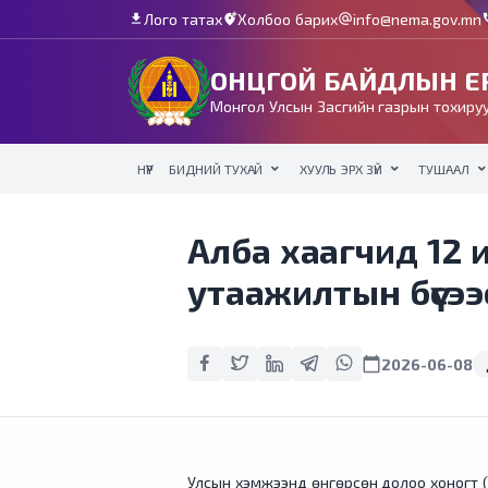
Лого татах
Холбоо барих
info@nema.gov.mn
download
add_location_alt
alternate_email
c
ОНЦГОЙ БАЙДЛЫН ЕР
Монгол Улсын Засгийн газрын тохируу
НҮҮР
БИДНИЙ ТУХАЙ
ХУУЛЬ ЭРХ ЗҮЙ
ТУШААЛ
Алба хаагчид 12 
утаажилтын бүсээ
calendar_today
2026-06-08
Улсын хэмжээнд өнгөрсөн долоо хоногт (20