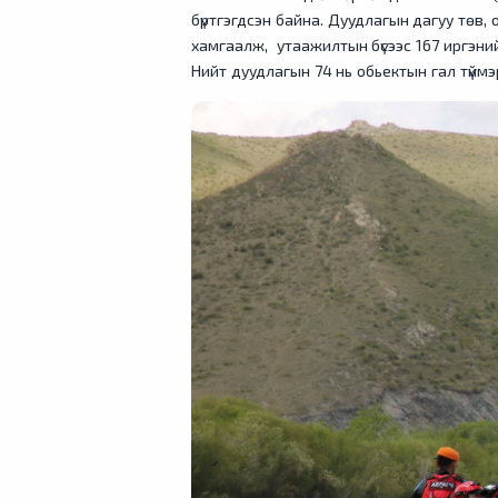
бүртгэгдсэн байна. Дуудлагын дагуу төв,
хамгаалж, утаажилтын бүсээс 167 иргэний
Нийт дуудлагын 74 нь обьектын гал түймэ