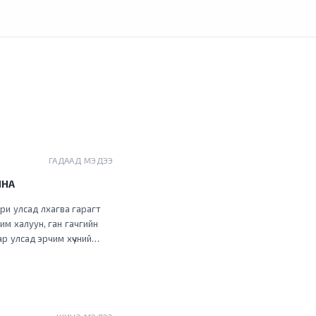
ГАДААД МЭДЭЭ
ЙНА
ри улсад лхагва гарагт
гим халуун, ган гачгийн
ар улсад эрчим хүчний
мрийн гамшигт өртөөд
алийн зарим нутагт
шний сэрэмжлүүлэг
лакастер мужийн өмнөд