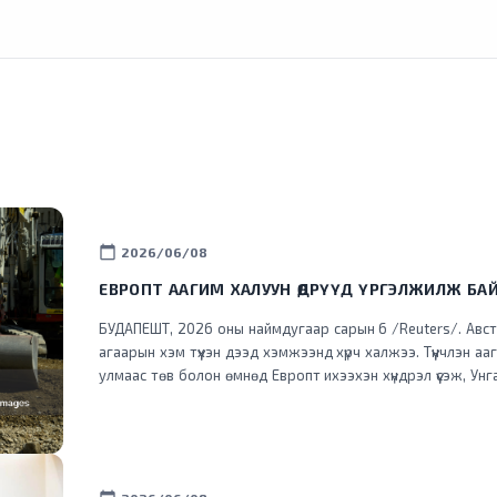
calendar_today
2026/06/08
ЕВРОПТ ААГИМ ХАЛУУН ӨДРҮҮД ҮРГЭЛЖИЛЖ БА
БУДАПЕШТ, 2026 оны наймдугаар сарын 6 /Reuters/. Авст
агаарын хэм түүхэн дээд хэмжээнд хүрч халжээ. Түүнчлэн аа
улмаас төв болон өмнөд Европт ихээхэн хүндрэл үүсэж, Унг
хэрэглээг хязгаарлажээ. Дэлхийд хамгийн эрчимтэй дулаарч буй Европ тивд энэ
зун түүхэнд үзэгдээгүйгээр халж, Франц, Испани улсууд түй
байна. Аагим халуун агаарын урсгал зүүн зүгт шилжиж, Ит
Цельсийн +40 хэм хүрсэн тул томоохон хотуудад улаан түв
зарлажээ. Албани улсын онцгой байдлын албаныхан Мал