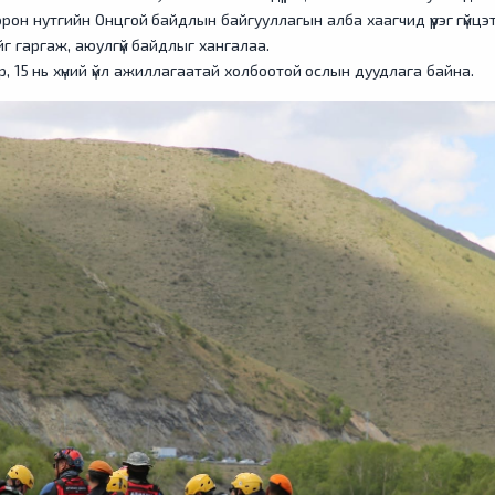
 орон нутгийн Онцгой байдлын байгууллагын алба хаагчид үүрэг гүйц
г гаргаж, аюулгүй байдлыг хангалаа.
р, 15 нь хүний үйл ажиллагаатай холбоотой ослын дуудлага байна.