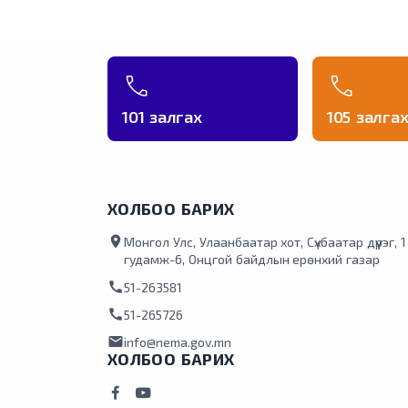
101 залгах
105 залга
ХОЛБОО БАРИХ
location_on
Монгол Улс, Улаанбаатар хот, Сүхбаатар дүүрэг, 
гудамж-6, Онцгой байдлын ерөнхий газар
call
51-263581
call
51-265726
mail
info@nema.gov.mn
ХОЛБОО БАРИХ