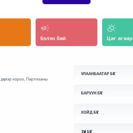
х
Бэлэн бай
Цаг агаар
УЛААНБААТАР БҮС
1 дүгээр хороо, Партизаны
БАРУУН БҮС
ХОЙД БҮС
ЗҮҮН БҮС