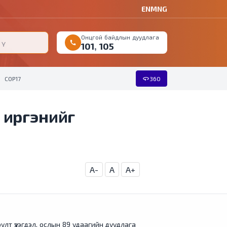
EN
MNG
Онцгой байдлын дуудлага
call
101
,
105
360
COP17
360
7 иргэнийг
A-
A
A+
улт үзэгдэл, ослын 89 удаагийн дуудлага