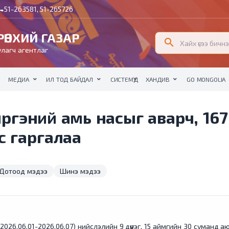
51-263581, 51-265726
all
ӨНХИЙ ГАЗАР
search
лагч агентлаг
МЕДИА
ИЛ ТОД БАЙДАЛ
СИСТЕМҮҮД
ХАНДИВ
GO MONGOLIA
иргэний амь насыг аварч, 16
с гаргалаа
Дотоод мэдээ
Шинэ мэдээ
26.06.01-2026.06.07) нийслэлийн 9 дүүрэг, 15 аймгийн 30 суманд аю