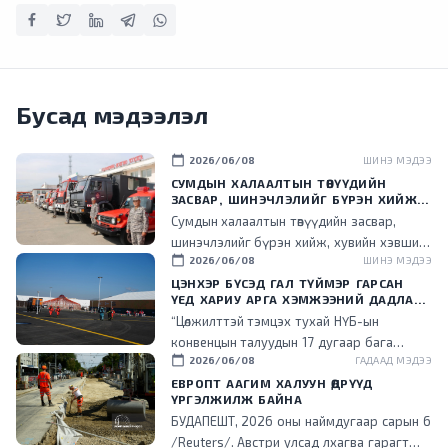
Бусад мэдээлэл
calendar_today
2026/06/08
ШИНЭ МЭДЭЭ
СУМДЫН ХАЛААЛТЫН ТӨВҮҮДИЙН
ЗАСВАР, ШИНЭЧЛЭЛИЙГ БҮРЭН ХИЙЖ,
ХУВИЙН ХЭВШИЛ РҮҮ МЕНЕЖМЕНТИЙГ
Сумдын халаалтын төвүүдийн засвар,
НЬ ШИЛЖҮҮЛСЭН ГЭДГИЙГ ОНЦОЛЛОО
шинэчлэлийг бүрэн хийж, хувийн хэвшил
calendar_today
2026/06/08
ШИНЭ МЭДЭЭ
рүү менежментийг нь шилжүүлснээр
төрийн ачаалал буурч, эдийн засгийн үр
ЦЭНХЭР БҮСЭД ГАЛ ТҮЙМЭР ГАРСАН
ҮЕД ХАРИУ АРГА ХЭМЖЭЭНИЙ ДАДЛАГА
ашигтай ажиллаж эхэлсэн гэдгийг энэ
СУРГУУЛИЙГ ЗОХИОН БАЙГУУЛЛАА
“Цөлжилттэй тэмцэх тухай НҮБ-ын
үеэр танилцууллаа.
конвенцын талуудын 17 дугаар бага
calendar_today
2026/06/08
ГАДААД МЭДЭЭ
хурал (COP17) зохион байгуулах цэнхэр
бүсэд гал түймэр гарсан үед хариу арга
ЕВРОПТ ААГИМ ХАЛУУН ӨДРҮҮД
ҮРГЭЛЖИЛЖ БАЙНА
хэмжээ зохион байгуулах дадлага,
БУДАПЕШТ, 2026 оны наймдугаар сарын 6
сургуулийг зохион байгууллаа.
/Reuters/. Австри улсад лхагва гарагт