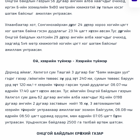
Онцгой байдлын газрын 56 дугаар ангийн алба хаагчдыг очиход,
иргэн Б-ийн эзэмшлийн 9х80 метрийн хэмжээтэй зүүн талын хэсэг
шатаж байсныг ажиллан унтраасан.
Улаанбаатар хот, Сонгинохайрхан дүүрэг 24 дүгээр хороо хогийн цэгт
хог шатаж байна гэсэн дуудлагыг 23:14 цагт хүлээн авсан.Тус дүүргийн
Онцгой байдлын хэлтсийн 29 дүгээр ангийн алба хаагчдыг очиход,
задгайд 5х4 метр хэмжээтэй хогийн цэгт хог шатаж байсныг
ажиллаж унтраасан.
Ой, хээрийн түймэр - Хээрийн түймэр
Дорнод аймаг, Халхгол сум Ташгай 3 дугаар баг "Баян мандах уул"
гэдэг газар /аймгийн төвөөс зүүн урд зүгт 240 км, сумын төвөөс баруун
урд зүгт 120 км/-т хээрийн түймэр гарсан тухай дуудлагыг 06.07-ны
өдрийн 17:40 цагт хүлээн авсан. Тус аймгийн Онцгой байдлын газрын
Халхгол сум дахь 62 дугаар ангийн алба хаагчдыг ХЦ-ийн 0198
дугаар ангийн 2 дугаар заставын нийт 16 хүн, 3 автомашинтай
хээрийн түймрийг унтраахаар ажиллагааг зохион байгуулж, 06.08-ны
өдрийн 06:50 цагт цурамд оруулж, мөн өдрийн 07:05 цагт бүрэн
унтраасан. Урьдчилсан байдлаар 2500 га талбай өртөж шатсан.
ОНЦГОЙ БАЙДЛЫН ЕРӨНХИЙ ГАЗАР