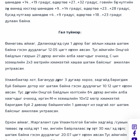
шөнөдөө +14...+19 градус, өдөртөө +27...+32 градус, говийн бүс нутгийн
зүүн өмнөд хэсгээр шөнөдөө +9...+14 градус, өдөртөө +23...+28 градус,
бусад нутгаар шөнөдөө +4...+9 градус, өдөртөө +18...+23 градус
дулаан байна.
Гал түймэр:
Өмнөговь аймаг, Даланзадгад сум 1 дүгээр баг айлын хашаа шатаж
байна гэсэн дуудлагыг 12:05 цагт хүлээн авсан. Тус аймгийн Онцгой
байдлын газрын 21 дүгээр ангийн алба хаагчдыг очиход, С-ын
эзэмшлийн 2x3 метрийн хэмжээтэй хашаа шатаж байсныг ажиллан
унтраасан.
Улаанбаатар хот, Багануур дүүрэг 3 дугаар хороо, задгайд баригдаж
буй байшин дотор хог шатаж байна гэсэн дуудлагыг 10:12 цагт хүлээн
авсан. Тус дүүргийн Онцгой байдлын хэлтсийн 64 дүгээр ангийн алба
хаагчдыг очиход, иргэн М-н эзэмшлийн 10х12 метр хэмжээтэй
баригдаж буй 2 давхар байшингийн 1 давхарт ил задгай хог шатаж
байсныг ажиллаж унтраасан.
Орхон аймаг, Жаргалант сум Улаантолгой багийн задгайд /сумын
төвөөс зүүн хойд зүгт 1 км, ангийн байрлалаас зүүн зүгт 30 км/ эд зүйлс
шатаж байна гэсэн дуудлагыг 20:07 цагт хүлээн авсан.Тус аймгийн