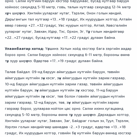
орно. Салхи нутгийн баруун хэсгээр баруунаас, бусад нутгаар баруун
хойноос секундэд 5-10 метр, говь, талын нутгаар секундэд 12-14 метр
хүрч ширүүснэ. Хэнтийн уулархаг нутаг, Тэрэлж, Онон голын хөндий,
Дарьгангын тал нутгаар +13...+18 градус, Их нууруудын хотгор, Алтайн
өвөр говиор +27...+32 градус, Увс нуурын хотгор, Алтай, Хөвсгөлийн
уулархаг нутаг, Завхан, Идэр, Тэс, Орхон, Эг, Үүр голын хөндийгөөр
+22...+27 градус, бусад нутгаар +17...+22 градус дулаан байна.
Улаанбаатар хотод:
Үүлшинэ. Хотын хойд хэсгээр бага зэргийн аадар
бороо орно. Салхи баруун хойноос секундэд 6-11 метр, борооны өмнө
түр зуур ширүүснэ. Өдөртөө +17...+19 градус дулаан байна.
Төлөв байдал: 09-нд баруун аймгуудын нутгийн баруун, төвийн
аймгуудын нутгийн зүүн хэсэг, зүүн аймгуудын нутгийн зарим газраар,
10-нд баруун аймгуудын нутгийн зарим газар, төвийн аймгуудын
нутгийн баруун, зүүн аймгуудын нутгийн зүүн хэсгээр, 11-нд баруун
аймгуудын нутгийн зүүн хэсэг, төв болон говийн аймгуудын нутгийн
зарим газраар, 12-нд баруун, төв, зүүн аймгуудын нутгийн зарим
газраар бороо, уулаараа нойтон цас орно. Салхи ихэнх хугацаанд
секундэд 5-10 метр, борооны өмнө түр зуур ширүүснэ. Дархадын хотгор,
Хэнтийн уулархаг нутаг, Завхан, Заг, Байдраг голын эх, Туул, Тэрэлж,
Хэрлэн голын хөндийгөөр шөнөдөө -2...+3 градус, өдөртөө +13...+18
градус, Их нууруудын хотгор, говийн бүс нутгийн баруун өмнөд хэсгээр