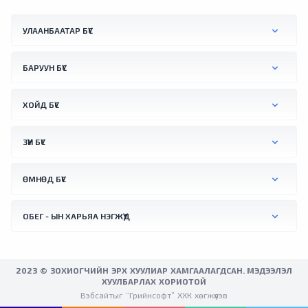
халуунаас түр боловч зугтах боломж"
хэмээн талархан хүлээн авчээ. Словактай
УЛААНБААТАР БҮС
залгаа хилийн орчимд орших Австрийн
Бад Дойч-Альтенбург хотод агаарын хэм
+41.2 °C хүрснийг тус улсын үндэсний цаг
БАРУУН БҮС
уурын алба бүртгэжээ. Түүнчлнэ мягмар
гарагт Вена хотын орчимд +41.0 °C хүрч
ХОЙД БҮС
халсан байна.
ЗҮҮН БҮС
ӨМНӨД БҮС
ОБЕГ - ЫН ХАРЬЯА НЭГЖҮҮД
2023 © ЗОХИОГЧИЙН ЭРХ ХУУЛИАР ХАМГААЛАГДСАН. МЭДЭЭЛЭЛ
ХУУЛБАРЛАХ ХОРИОТОЙ
Вэбсайтыг “Грийнсофт” ХХК хөгжүүлэв