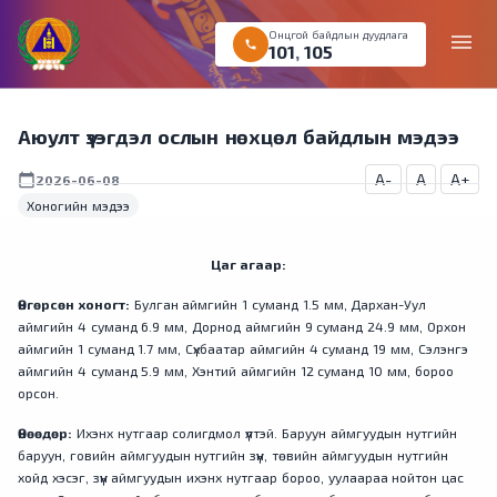
Онцгой байдлын дуудлага
menu
call
101
,
105
Аюулт үзэгдэл ослын нөхцөл байдлын мэдээ
A-
A
A+
calendar_today
2026-06-08
Хоногийн мэдээ
Цаг агаар:
Өнгөрсөн хоногт:
Булган аймгийн 1 суманд 1.5 мм, Дархан-Уул
аймгийн 4 суманд 6.9 мм, Дорнод аймгийн 9 суманд 24.9 мм, Орхон
аймгийн 1 суманд 1.7 мм, Сүхбаатар аймгийн 4 суманд 19 мм, Сэлэнгэ
аймгийн 4 суманд 5.9 мм, Хэнтий аймгийн 12 суманд 10 мм, бороо
орсон.
Өнөөдөр:
Ихэнх нутгаар солигдмол үүлтэй. Баруун аймгуудын нутгийн
баруун, говийн аймгуудын нутгийн зүүн, төвийн аймгуудын нутгийн
хойд хэсэг, зүүн аймгуудын ихэнх нутгаар бороо, уулаараа нойтон цас