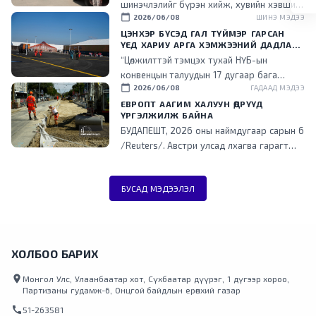
шинэчлэлийг бүрэн хийж, хувийн хэвшил
calendar_today
2026/06/08
ШИНЭ МЭДЭЭ
рүү менежментийг нь шилжүүлснээр
төрийн ачаалал буурч, эдийн засгийн үр
ЦЭНХЭР БҮСЭД ГАЛ ТҮЙМЭР ГАРСАН
ҮЕД ХАРИУ АРГА ХЭМЖЭЭНИЙ ДАДЛАГА
ашигтай ажиллаж эхэлсэн гэдгийг энэ
СУРГУУЛИЙГ ЗОХИОН БАЙГУУЛЛАА
“Цөлжилттэй тэмцэх тухай НҮБ-ын
үеэр танилцууллаа.
конвенцын талуудын 17 дугаар бага
calendar_today
2026/06/08
ГАДААД МЭДЭЭ
хурал (COP17) зохион байгуулах цэнхэр
бүсэд гал түймэр гарсан үед хариу арга
ЕВРОПТ ААГИМ ХАЛУУН ӨДРҮҮД
ҮРГЭЛЖИЛЖ БАЙНА
хэмжээ зохион байгуулах дадлага,
БУДАПЕШТ, 2026 оны наймдугаар сарын 6
сургуулийг зохион байгууллаа.
/Reuters/. Австри улсад лхагва гарагт
агаарын хэм түүхэн дээд хэмжээнд хүрч
халжээ. Түүнчлэн аагим халуун, ган
БУСАД МЭДЭЭЛЭЛ
гачгийн улмаас төв болон өмнөд Европт
ихээхэн хүндрэл үүсэж, Унгар улсад
эрчим хүчний хэрэглээг хязгаарлажээ.
Дэлхийд хамгийн эрчимтэй дулаарч буй
Европ тивд энэ зун түүхэнд
ХОЛБОО БАРИХ
үзэгдээгүйгээр халж, Франц, Испани
location_on
улсууд түймрийн гамшигт өртөөд байна.
Монгол Улс, Улаанбаатар хот, Сүхбаатар дүүрэг, 1 дүгээр хороо,
Партизаны гудамж-6, Онцгой байдлын ерөнхий газар
Аагим халуун агаарын урсгал зүүн зүгт
шилжиж, Италийн зарим нутагт Цельсийн
call
51-263581