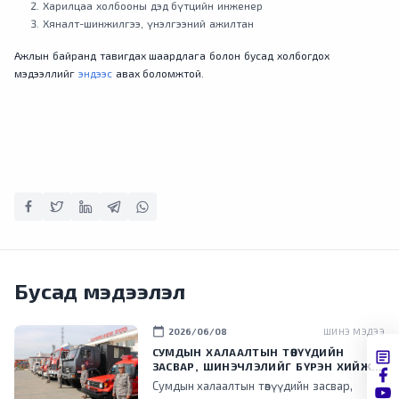
Харилцаа холбооны дэд бүтцийн инженер
Хяналт-шинжилгээ, үнэлгээний ажилтан
Ажлын байранд тавигдах шаардлага болон бусад холбогдох
мэдээллийг
эндээс
авах боломжтой.
Бусад мэдээлэл
calendar_today
2026/06/08
ШИНЭ МЭДЭЭ
СУМДЫН ХАЛААЛТЫН ТӨВҮҮДИЙН
ЗАСВАР, ШИНЭЧЛЭЛИЙГ БҮРЭН ХИЙЖ,
ХУВИЙН ХЭВШИЛ РҮҮ МЕНЕЖМЕНТИЙГ
Сумдын халаалтын төвүүдийн засвар,
НЬ ШИЛЖҮҮЛСЭН ГЭДГИЙГ ОНЦОЛЛОО