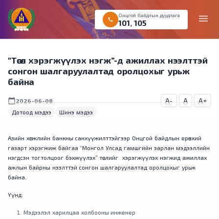
Онцгой байдлын дуудлага
menu
call
101
,
105
"Төсөл хэрэгжүүлэх нэгж”-д ажиллах нээлттэй
сонгон шалгаруулалтад оролцохыг урьж
байна
A-
A
A+
calendar_today
2026-06-08
Дотоод мэдээ
Шинэ мэдээ
Азийн хөгжлийн банкны санхүүжилттэйгээр Онцгой байдлын ерөнхий
газарт хэрэгжиж байгаа “Монгол Улсад гамшгийн зарлан мэдээллийн
нэгдсэн тогтолцоог бэхжүүлэх” төслийг хэрэгжүүлэх нэгжид ажиллах
ажлын байрны нээлттэй сонгон шалгаруулалтад оролцохыг урьж
байна.
Үүнд:
Мэдээлэл харилцаа холбооны инженер