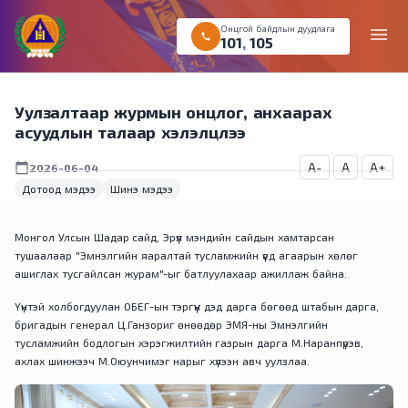
Онцгой байдлын дуудлага
menu
call
101
,
105
Уулзалтаар журмын онцлог, анхаарах
асуудлын талаар хэлэлцлээ
A-
A
A+
calendar_today
2026-06-04
Дотоод мэдээ
Шинэ мэдээ
Монгол Улсын Шадар сайд, Эрүүл мэндийн сайдын хамтарсан
тушаалаар "Эмнэлгийн яаралтай тусламжийн үед агаарын хөлөг
ашиглах тусгайлсан журам"-ыг батлуулахаар ажиллаж байна.
Үүнтэй холбогдуулан ОБЕГ-ын тэргүүн дэд дарга бөгөөд штабын дарга,
бригадын генерал Ц.Ганзориг өнөөдөр ЭМЯ-ны Эмнэлгийн
тусламжийн бодлогын хэрэгжилтийн газрын дарга М.Наранпүрэв,
ахлах шинжээч М.Оюунчимэг нарыг хүлээн авч уулзлаа.