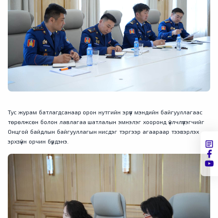
Тус журам батлагдсанаар орон нутгийн эрүүл мэндийн байгууллагаас
төрөлжсөн болон лавлагаа шатлалын эмнэлэг хооронд үйлчлүүлэгчийг
Онцгой байдлын байгууллагын нисдэг тэргээр агаараар тээвэрлэх
эрхзүйн орчин бүрдэнэ.