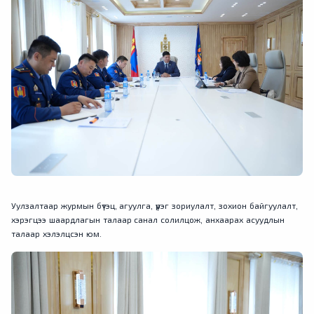
Уулзалтаар журмын бүтэц, агуулга, үүрэг зориулалт, зохион байгуулалт,
хэрэгцээ шаардлагын талаар санал солилцож, анхаарах асуудлын
талаар хэлэлцсэн юм.