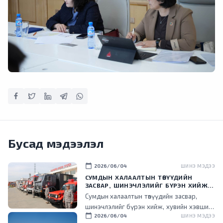
Бусад мэдээлэл
calendar_today
2026/06/04
ШИНЭ МЭДЭЭ
СУМДЫН ХАЛААЛТЫН ТӨВҮҮДИЙН
ЗАСВАР, ШИНЭЧЛЭЛИЙГ БҮРЭН ХИЙЖ,
ХУВИЙН ХЭВШИЛ РҮҮ МЕНЕЖМЕНТИЙГ
Сумдын халаалтын төвүүдийн засвар,
НЬ ШИЛЖҮҮЛСЭН ГЭДГИЙГ ОНЦОЛЛОО
шинэчлэлийг бүрэн хийж, хувийн хэвшил
calendar_today
2026/06/04
ШИНЭ МЭДЭЭ
рүү менежментийг нь шилжүүлснээр