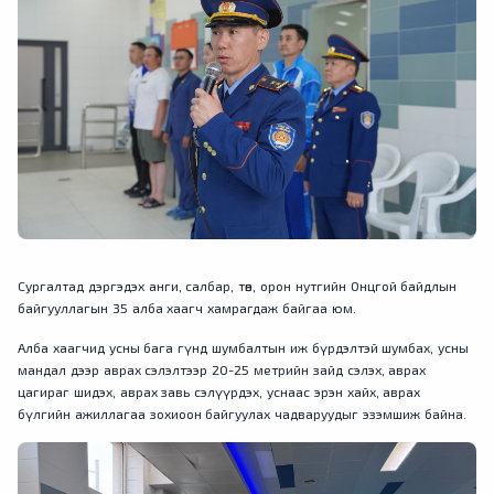
Сургалтад дэргэдэх анги, салбар, төв, орон нутгийн Онцгой байдлын
байгууллагын 35 алба хаагч хамрагдаж байгаа юм.
Алба хаагчид усны бага гүнд шумбалтын иж бүрдэлтэй шумбах, усны
мандал дээр аврах сэлэлтээр 20-25 метрийн зайд сэлэх, аврах
цагираг шидэх, аврах завь сэлүүрдэх, уснаас эрэн хайх, аврах
бүлгийн ажиллагаа зохиоон байгуулах чадваруудыг эзэмшиж байна.