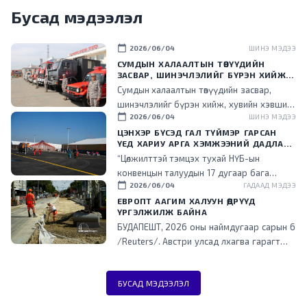
Бусад мэдээлэл
calendar_today
2026/06/04
ШИНЭ МЭДЭЭ
СУМДЫН ХАЛААЛТЫН ТӨВҮҮДИЙН
ЗАСВАР, ШИНЭЧЛЭЛИЙГ БҮРЭН ХИЙЖ,
ХУВИЙН ХЭВШИЛ РҮҮ МЕНЕЖМЕНТИЙГ
Сумдын халаалтын төвүүдийн засвар,
НЬ ШИЛЖҮҮЛСЭН ГЭДГИЙГ ОНЦОЛЛОО
шинэчлэлийг бүрэн хийж, хувийн хэвшил
calendar_today
2026/06/04
ШИНЭ МЭДЭЭ
рүү менежментийг нь шилжүүлснээр
төрийн ачаалал буурч, эдийн засгийн үр
ЦЭНХЭР БҮСЭД ГАЛ ТҮЙМЭР ГАРСАН
ҮЕД ХАРИУ АРГА ХЭМЖЭЭНИЙ ДАДЛАГА
ашигтай ажиллаж эхэлсэн гэдгийг энэ
СУРГУУЛИЙГ ЗОХИОН БАЙГУУЛЛАА
“Цөлжилттэй тэмцэх тухай НҮБ-ын
үеэр танилцууллаа.
конвенцын талуудын 17 дугаар бага
calendar_today
2026/06/04
ГАДААД МЭДЭЭ
хурал (COP17) зохион байгуулах цэнхэр
бүсэд гал түймэр гарсан үед хариу арга
ЕВРОПТ ААГИМ ХАЛУУН ӨДРҮҮД
ҮРГЭЛЖИЛЖ БАЙНА
хэмжээ зохион байгуулах дадлага,
БУДАПЕШТ, 2026 оны наймдугаар сарын 6
сургуулийг зохион байгууллаа.
/Reuters/. Австри улсад лхагва гарагт
агаарын хэм түүхэн дээд хэмжээнд хүрч
халжээ. Түүнчлэн аагим халуун, ган
БУСАД МЭДЭЭЛЭЛ
гачгийн улмаас төв болон өмнөд Европт
ихээхэн хүндрэл үүсэж, Унгар улсад