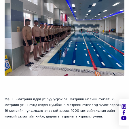
Мөн 3, 5 метрийн өндрөөс ус руу үсрэх, 50 метрийн мэлхий сэлэлт, 25
метрийн усны гүнд хөндлөн шумбах, 5 метрийн гүнээс эд зүйлс гаргах,
16 метрийн гүнд хөндлөн ачаатай алхах, 1000 метрийн холын зайн
мэлхий сэлэлтийг хийж, дадлага, туршлага хуримтлуулна.