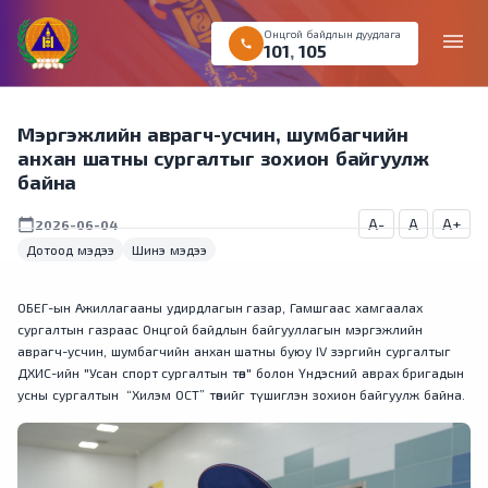
Онцгой байдлын дуудлага
menu
call
101
,
105
Мэргэжлийн аврагч-усчин, шумбагчийн
анхан шатны сургалтыг зохион байгуулж
байна
A-
A
A+
calendar_today
2026-06-04
Дотоод мэдээ
Шинэ мэдээ
ОБЕГ-ын Ажиллагааны удирдлагын газар, Гамшгаас хамгаалах
сургалтын газраас Онцгой байдлын байгууллагын мэргэжлийн
аврагч-усчин, шумбагчийн анхан шатны буюу IV зэргийн сургалтыг
ДХИС-ийн "Усан спорт сургалтын төв" болон Үндэсний аврах бригадын
усны сургалтын “Хилэм ОСТ” төвийг түшиглэн зохион байгуулж байна.