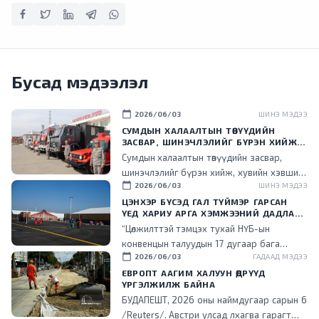
Бусад мэдээлэл
calendar_today
2026/06/03
ШИНЭ МЭДЭЭ
СУМДЫН ХАЛААЛТЫН ТӨВҮҮДИЙН
ЗАСВАР, ШИНЭЧЛЭЛИЙГ БҮРЭН ХИЙЖ,
ХУВИЙН ХЭВШИЛ РҮҮ МЕНЕЖМЕНТИЙГ
Сумдын халаалтын төвүүдийн засвар,
НЬ ШИЛЖҮҮЛСЭН ГЭДГИЙГ ОНЦОЛЛОО
шинэчлэлийг бүрэн хийж, хувийн хэвшил
calendar_today
2026/06/03
ШИНЭ МЭДЭЭ
рүү менежментийг нь шилжүүлснээр
төрийн ачаалал буурч, эдийн засгийн үр
ЦЭНХЭР БҮСЭД ГАЛ ТҮЙМЭР ГАРСАН
ҮЕД ХАРИУ АРГА ХЭМЖЭЭНИЙ ДАДЛАГА
ашигтай ажиллаж эхэлсэн гэдгийг энэ
СУРГУУЛИЙГ ЗОХИОН БАЙГУУЛЛАА
“Цөлжилттэй тэмцэх тухай НҮБ-ын
үеэр танилцууллаа.
конвенцын талуудын 17 дугаар бага
calendar_today
2026/06/03
ГАДААД МЭДЭЭ
хурал (COP17) зохион байгуулах цэнхэр
бүсэд гал түймэр гарсан үед хариу арга
ЕВРОПТ ААГИМ ХАЛУУН ӨДРҮҮД
ҮРГЭЛЖИЛЖ БАЙНА
хэмжээ зохион байгуулах дадлага,
БУДАПЕШТ, 2026 оны наймдугаар сарын 6
сургуулийг зохион байгууллаа.
/Reuters/. Австри улсад лхагва гарагт