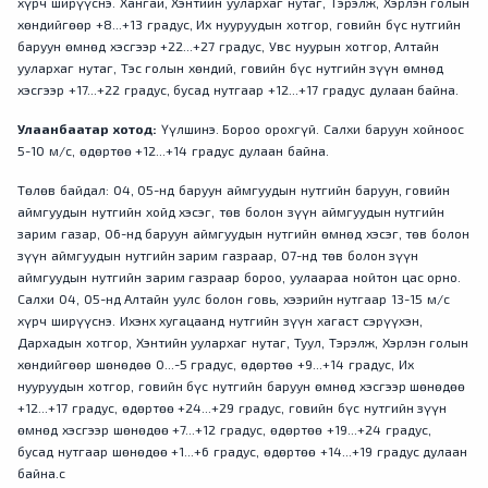
хүрч ширүүснэ. Хангай, Хэнтийн уулархаг нутаг, Тэрэлж, Хэрлэн голын
хөндийгөөр +8...+13 градус, Их нууруудын хотгор, говийн бүс нутгийн
баруун өмнөд хэсгээр +22...+27 градус, Увс нуурын хотгор, Алтайн
уулархаг нутаг, Тэс голын хөндий, говийн бүс нутгийн зүүн өмнөд
хэсгээр +17...+22 градус, бусад нутгаар +12...+17 градус дулаан байна.
Улаанбаатар хотод:
Үүлшинэ. Бороо орохгүй. Салхи баруун хойноос
5-10 м/с, өдөртөө +12...+14 градус дулаан байна.
Төлөв байдал: 04, 05-нд баруун аймгуудын нутгийн баруун, говийн
аймгуудын нутгийн хойд хэсэг, төв болон зүүн аймгуудын нутгийн
зарим газар, 06-нд баруун аймгуудын нутгийн өмнөд хэсэг, төв болон
зүүн аймгуудын нутгийн зарим газраар, 07-нд төв болон зүүн
аймгуудын нутгийн зарим газраар бороо, уулаараа нойтон цас орно.
Салхи 04, 05-нд Алтайн уулс болон говь, хээрийн нутгаар 13-15 м/с
хүрч ширүүснэ. Ихэнх хугацаанд нутгийн зүүн хагаст сэрүүхэн,
Дархадын хотгор, Хэнтийн уулархаг нутаг, Туул, Тэрэлж, Хэрлэн голын
хөндийгөөр шөнөдөө 0...-5 градус, өдөртөө +9...+14 градус, Их
нууруудын хотгор, говийн бүс нутгийн баруун өмнөд хэсгээр шөнөдөө
+12...+17 градус, өдөртөө +24...+29 градус, говийн бүс нутгийн зүүн
өмнөд хэсгээр шөнөдөө +7...+12 градус, өдөртөө +19...+24 градус,
бусад нутгаар шөнөдөө +1...+6 градус, өдөртөө +14...+19 градус дулаан
байна.с