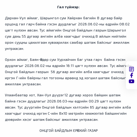
Гал түймэр:
Дархан-Уул аймаг, Шарынгол сум Хайрхан багийн 8 дугаар байр
орцонд гал гарч байна гэсэн дуудлагыг 2026.06.02-ны өдрийн 08:02
цагт хүлээн авсан. Тус аймгийн Онцгой байдлын газрын Шарынгол
сум дахь 55 дугаар ангийн алба хаагчдыг очиход 8 айлын нийтийн
орон сууцны цахилгаан хуваарилах самбар шатаж байсныг ажиллаж
унтраасан.
Орхон аймаг, Баян-Өндөр сум Уурхайчин баг утаа гарч байна гэсэн
дуудлагыг 2026.06.02-ны өдрийн 16:11 цагт хүлээн авсан. Тус аймгийн
Онцгой байдлын газрын 56 дугаар ангийн алба хаагчдыг очиход
иргэн Г-ийн байрны гал тогооны өрөөнд эд хогшил шатаж байсныг
ажиллаж унтраасан.
Улаанбаатар хот, Хан-Уул дүүрэг12 дугаар хороо байшин шатаж
байна гэсэн дуудлагыг 2026.06.03-ны өдрийн 00:29 цагт хүлээн
авсан. Тус дүүргийн Онцгой байдлын хэлтсийн 65 дугаар ангийн алба
хаагчдыг очиход иргэн С-ийн 8х10 метрийн хэмжээтэй байшингийн
дээврийн хэсэг шатаж байсныг ажиллаж унтраасан.
ОНЦГОЙ БАЙДЛЫН ЕРӨНХИЙ ГАЗАР