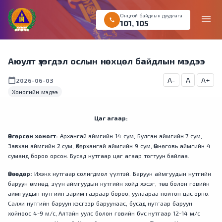
Онцгой байдлын дуудлага
menu
call
101
,
105
Аюулт үзэгдэл ослын нөхцөл байдлын мэдээ
A-
A
A+
calendar_today
2026-06-03
Хоногийн мэдээ
Цаг агаар:
Өнгөрсөн хоногт:
Архангай аймгийн 14 сум, Булган аймгийн 7 сум,
Завхан аймгийн 2 сум, Өвөрхангай аймгийн 9 сум, Өмнөговь аймгийн 4
суманд бороо орсон. Бусад нутгаар цаг агаар тогтуун байлаа.
Өнөөдөр:
Ихэнх нутгаар солигдмол үүлтэй. Баруун аймгуудын нутгийн
баруун өмнөд, зүүн аймгуудын нутгийн хойд хэсэг, төв болон говийн
аймгуудын нутгийн зарим газраар бороо, уулаараа нойтон цас орно.
Салхи нутгийн баруун хэсгээр баруунаас, бусад нутгаар баруун
хойноос 4-9 м/с, Алтайн уулс болон говийн бүс нутгаар 12-14 м/с