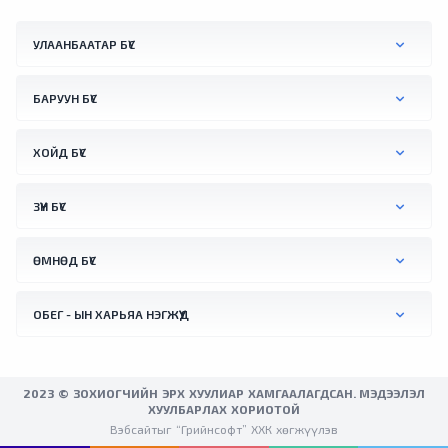
халуунаас түр боловч зугтах боломж"
хэмээн талархан хүлээн авчээ. Словактай
УЛААНБААТАР БҮС
залгаа хилийн орчимд орших Австрийн
Бад Дойч-Альтенбург хотод агаарын хэм
+41.2 °C хүрснийг тус улсын үндэсний цаг
БАРУУН БҮС
уурын алба бүртгэжээ. Түүнчлнэ мягмар
гарагт Вена хотын орчимд +41.0 °C хүрч
ХОЙД БҮС
халсан байна.
ЗҮҮН БҮС
ӨМНӨД БҮС
ОБЕГ - ЫН ХАРЬЯА НЭГЖҮҮД
2023 © ЗОХИОГЧИЙН ЭРХ ХУУЛИАР ХАМГААЛАГДСАН. МЭДЭЭЛЭЛ
ХУУЛБАРЛАХ ХОРИОТОЙ
Вэбсайтыг “Грийнсофт” ХХК хөгжүүлэв