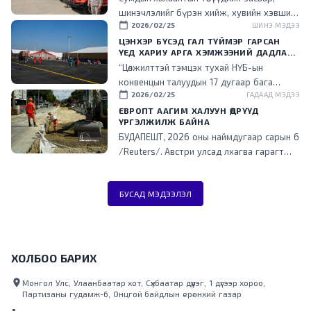
НЬ ШИЛЖҮҮЛСЭН ГЭДГИЙГ ОНЦОЛЛОО
шинэчлэлийг бүрэн хийж, хувийн хэвшил
calendar_today
2026/02/25
ШИНЭ МЭДЭЭ
рүү менежментийг нь шилжүүлснээр
төрийн ачаалал буурч, эдийн засгийн үр
ЦЭНХЭР БҮСЭД ГАЛ ТҮЙМЭР ГАРСАН
ҮЕД ХАРИУ АРГА ХЭМЖЭЭНИЙ ДАДЛАГА
ашигтай ажиллаж эхэлсэн гэдгийг энэ
СУРГУУЛИЙГ ЗОХИОН БАЙГУУЛЛАА
“Цөлжилттэй тэмцэх тухай НҮБ-ын
үеэр танилцууллаа.
конвенцын талуудын 17 дугаар бага
calendar_today
2026/02/25
ГАДААД МЭДЭЭ
хурал (COP17) зохион байгуулах цэнхэр
бүсэд гал түймэр гарсан үед хариу арга
ЕВРОПТ ААГИМ ХАЛУУН ӨДРҮҮД
ҮРГЭЛЖИЛЖ БАЙНА
хэмжээ зохион байгуулах дадлага,
БУДАПЕШТ, 2026 оны наймдугаар сарын 6
сургуулийг зохион байгууллаа.
/Reuters/. Австри улсад лхагва гарагт
агаарын хэм түүхэн дээд хэмжээнд хүрч
халжээ. Түүнчлэн аагим халуун, ган
БУСАД МЭДЭЭЛЭЛ
гачгийн улмаас төв болон өмнөд Европт
ихээхэн хүндрэл үүсэж, Унгар улсад
эрчим хүчний хэрэглээг хязгаарлажээ.
Дэлхийд хамгийн эрчимтэй дулаарч буй
Европ тивд энэ зун түүхэнд
ХОЛБОО БАРИХ
үзэгдээгүйгээр халж, Франц, Испани
location_on
улсууд түймрийн гамшигт өртөөд байна.
Монгол Улс, Улаанбаатар хот, Сүхбаатар дүүрэг, 1 дүгээр хороо,
Партизаны гудамж-6, Онцгой байдлын ерөнхий газар
Аагим халуун агаарын урсгал зүүн зүгт