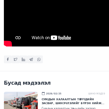
Бусад мэдээлэл
calendar_today
2026/02/25
ШИНЭ МЭДЭЭ
СУМДЫН ХАЛААЛТЫН ТӨВҮҮДИЙН
ЗАСВАР, ШИНЭЧЛЭЛИЙГ БҮРЭН ХИЙЖ,
ХУВИЙН ХЭВШИЛ РҮҮ МЕНЕЖМЕНТИЙГ
Сумдын халаалтын төвүүдийн засвар,