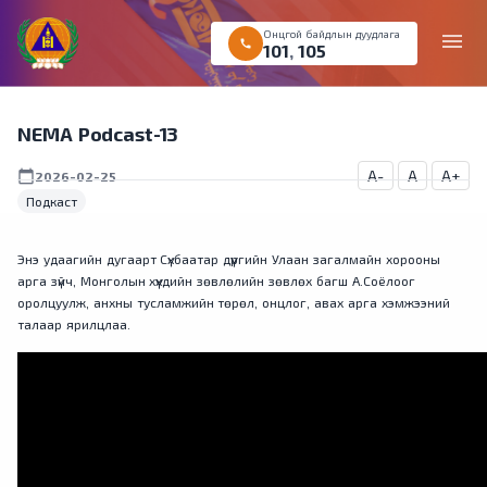
Онцгой байдлын дуудлага
menu
call
101
,
105
NEMA Podcast-13
A-
A
A+
calendar_today
2026-02-25
Подкаст
Энэ удаагийн дугаарт Сүхбаатар дүүргийн Улаан загалмайн хорооны
арга зүйч, Монголын хүүхдийн зөвлөлийн зөвлөх багш А.Соёлоог
оролцуулж, анхны тусламжийн төрөл, онцлог, авах арга хэмжээний
талаар ярилцлаа.