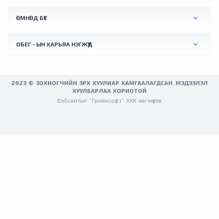
ӨМНӨД БҮС
ОБЕГ - ЫН ХАРЬЯА НЭГЖҮҮД
2023 © ЗОХИОГЧИЙН ЭРХ ХУУЛИАР ХАМГААЛАГДСАН. МЭДЭЭЛЭЛ
ХУУЛБАРЛАХ ХОРИОТОЙ
Вэбсайтыг “Грийнсофт” ХХК хөгжүүлэв