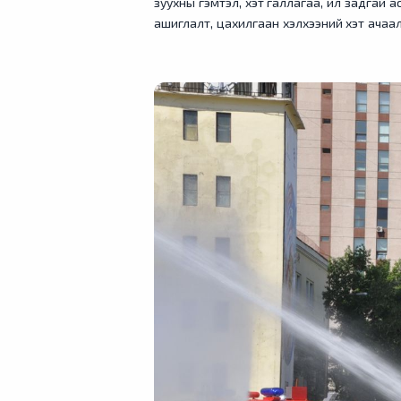
зуухны гэмтэл, хэт галлагаа, ил задгай 
ашиглалт, цахилгаан хэлхээний хэт ачаала