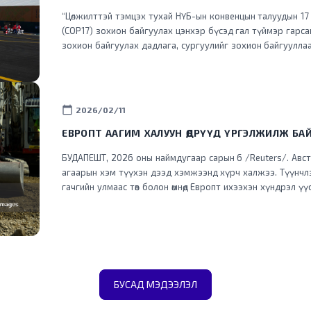
“Цөлжилттэй тэмцэх тухай НҮБ-ын конвенцын талуудын 17
(COP17) зохион байгуулах цэнхэр бүсэд гал түймэр гарс
зохион байгуулах дадлага, сургуулийг зохион байгууллаа
calendar_today
2026/02/11
ЕВРОПТ ААГИМ ХАЛУУН ӨДРҮҮД ҮРГЭЛЖИЛЖ БА
БУДАПЕШТ, 2026 оны наймдугаар сарын 6 /Reuters/. Авст
агаарын хэм түүхэн дээд хэмжээнд хүрч халжээ. Түүнчлэ
гачгийн улмаас төв болон өмнөд Европт ихээхэн хүндрэл ү
хүчний хэрэглээг хязгаарлажээ. Дэлхийд хамгийн эрчимтэй дулаарч буй Европ
тивд энэ зун түүхэнд үзэгдээгүйгээр халж, Франц, Испа
гамшигт өртөөд байна. Аагим халуун агаарын урсгал зүүн 
зарим нутагт Цельсийн +40 хэм хүрсэн тул томоохон хо
сэрэмжлүүлэг зарлажээ. Албани улсын онцгой байдлын 
мужийн өмнөд хэсэгт дэгдсэн ойн түймрийг унтраахаар ажил
БУСАД МЭДЭЭЛЭЛ
халуунаас болж Ватиканы Пап лам Лео долоо хоног тутм
Петрийн талбайд бус харин дотор танхимд хийхээс аргаг