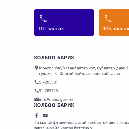
101 залгах
105 залга
ХОЛБОО БАРИХ
location_on
Монгол Улс, Улаанбаатар хот, Сүхбаатар дүүрэг, 
гудамж-6, Онцгой байдлын ерөнхий газар
call
51-263581
call
51-265726
mail
info@nema.gov.mn
ХОЛБОО БАРИХ
Та манай үйл ажиллагаатай холбоотой шинэ мэдэ
хүсвэл и-мэйл хаягаа бүртгүүлнэ үү.