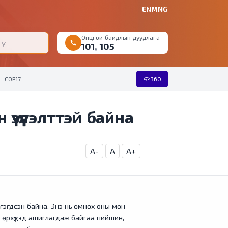
EN
MNG
Онцгой байдлын дуудлага
call
101
,
105
360
COP17
360
үзүүлэлттэй байна
A-
A
A+
гэгдсэн байна. Энэ нь өмнөх оны мөн
, өрхүүдэд ашиглагдаж байгаа пийшин,