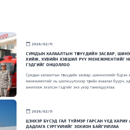
calendar_today
2026/02/11
СУМДЫН ХАЛААЛТЫН ТӨВҮҮДИЙН ЗАСВАР, ШИНЭ
ХИЙЖ, ХУВИЙН ХЭВШИЛ РҮҮ МЕНЕЖМЕНТИЙГ 
ГЭДГИЙГ ОНЦОЛЛОО
Сумдын халаалтын төвүүдийн засвар, шинэчлэлийг бүрэн 
менежментийг нь шилжүүлснээр төрийн ачаалал буурч, эд
ажиллаж эхэлсэн гэдгийг энэ үеэр танилцууллаа.
calendar_today
2026/02/11
ЦЭНХЭР БҮСЭД ГАЛ ТҮЙМЭР ГАРСАН ҮЕД ХАРИУ
ДАДЛАГА СУРГУУЛИЙГ ЗОХИОН БАЙГУУЛЛАА