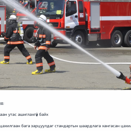
уд:
аан утас ашиглахгүй байх
х, цахилгаан бага зарцуулдаг стандартын шаардлага хангасан цахи