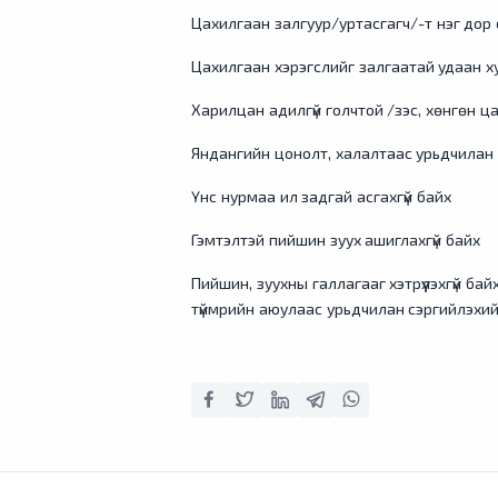
Цахилгаан залгуур/уртасгагч/-т нэг дор 
Цахилгаан хэрэгслийг залгаатай удаан х
Харилцан адилгүй голчтой /зэс, хөнгөн ц
Яндангийн цонолт, халалтаас урьдчилан
Үнс нурмаа ил задгай асгахгүй байх
Гэмтэлтэй пийшин зуух ашиглахгүй байх
Пийшин, зуухны галлагааг хэтрүүлэхгүй б
түймрийн аюулаас урьдчилан сэргийлэхи