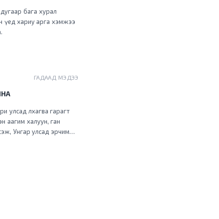
 дугаар бага хурал
ан үед хариу арга хэмжээ
.
ГАДААД МЭДЭЭ
ЙНА
ри улсад лхагва гарагт
н аагим халуун, ган
үсэж, Унгар улсад эрчим
ни улсууд түймрийн
зүгт шилжиж, Италийн
туудад улаан түвшний
албаныхан Маллакастер
лаж байна. Хэт
ын айлтгалаа Ариун
үйд хүрчээ. Ромд ирсэн