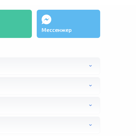
зугтах боломж" хэмээн
с улсын үндэсний цаг
ын орчимд +41.0 °C хүрч
Мессенжер