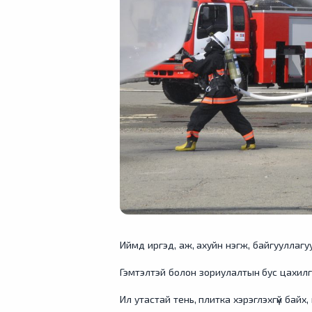
Иймд иргэд, аж, ахуйн нэгж, байгууллагу
Гэмтэлтэй болон зориулалтын бус цахилг
Ил утастай тень, плитка хэрэглэхгүй бай