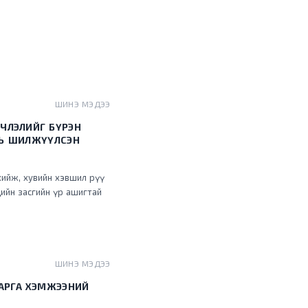
ШИНЭ МЭДЭЭ
ЧЛЭЛИЙГ БҮРЭН
НЬ ШИЛЖҮҮЛСЭН
хийж, хувийн хэвшил рүү
ийн засгийн үр ашигтай
ШИНЭ МЭДЭЭ
 АРГА ХЭМЖЭЭНИЙ