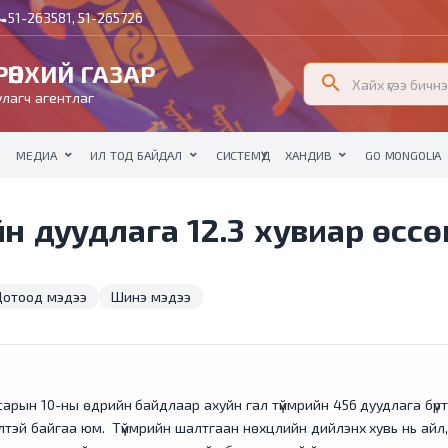
51-263581, 51-265726
all
ӨНХИЙ ГАЗАР
search
лагч агентлаг
МЕДИА
ИЛ ТОД БАЙДАЛ
СИСТЕМҮҮД
ХАНДИВ
GO MONGOLIA
н дуудлага 12.3 хувиар өссөн 
отоод мэдээ
Шинэ мэдээ
арын 10-ны өдрийн байдлаар ахуйн гал түймрийн 456 дуудлага бүрт
үлэлтэй байгаа юм. Түймрийн шалтгаан нөхцлийн дийлэнх хувь нь айл