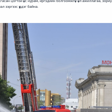
асгасан цогтой үнс нурам, иргэдийн болгоомжгүй үйл ажиллагаа, зор
л зэргээс үүддэг байна.