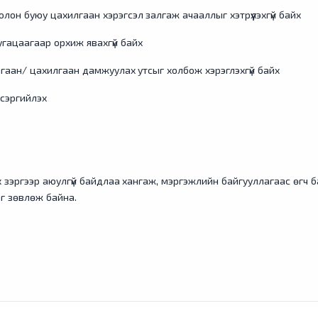
олон буюу цахилгаан хэрэгсэл залгаж ачааллыг хэтрүүлэхгүй байх
угацаагаар орхиж явахгүй байх
агаан/ цахилгаан дамжуулах утсыг холбож хэрэглэхгүй байх
 сэргийлэх
айх зэргээр аюулгүй байдлаа хангаж, мэргэжлийн байгууллагаас өгч 
йг зөвлөж байна.