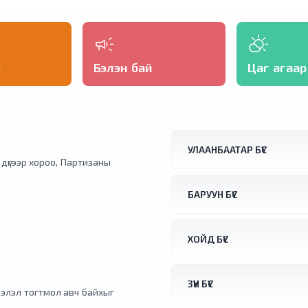
жуулчид энэ шийдвэрийг "бүгчим халуунаас түр боловч 
талархан хүлээн авчээ. Словактай залгаа хилийн орчимд орших Австрийн Бад
Дойч-Альтенбург хотод агаарын хэм +41.2 °C хүрснийг ту
уурын алба бүртгэжээ. Түүнчлнэ мягмар гарагт Вена хот
халсан байна.
х
Бэлэн бай
Цаг агаар
УЛААНБААТАР БҮС
1 дүгээр хороо, Партизаны
БАРУУН БҮС
ХОЙД БҮС
ЗҮҮН БҮС
элэл тогтмол авч байхыг