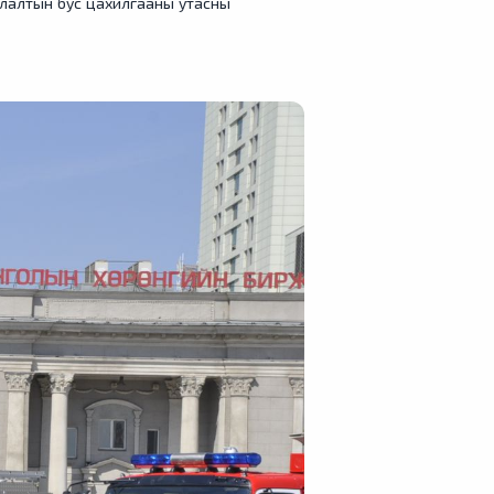
иулалтын бус цахилгааны утасны