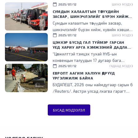
calendar_today
2025/07/12
ШИНЭ МЭДЭЭ
СУМДЫН ХАЛААЛТЫН ТӨВҮҮДИЙН
ЗАСВАР, ШИНЭЧЛЭЛИЙГ БҮРЭН ХИЙЖ,
ХУВИЙН ХЭВШИЛ РҮҮ МЕНЕЖМЕНТИЙГ
Сумдын халаалтын төвүүдийн засвар,
НЬ ШИЛЖҮҮЛСЭН ГЭДГИЙГ ОНЦОЛЛОО
шинэчлэлийг бүрэн хийж, хувийн хэвшил
calendar_today
2025/07/12
ШИНЭ МЭДЭЭ
рүү менежментийг нь шилжүүлснээр
төрийн ачаалал буурч, эдийн засгийн үр
ЦЭНХЭР БҮСЭД ГАЛ ТҮЙМЭР ГАРСАН
ҮЕД ХАРИУ АРГА ХЭМЖЭЭНИЙ ДАДЛАГА
ашигтай ажиллаж эхэлсэн гэдгийг энэ
СУРГУУЛИЙГ ЗОХИОН БАЙГУУЛЛАА
“Цөлжилттэй тэмцэх тухай НҮБ-ын
үеэр танилцууллаа.
конвенцын талуудын 17 дугаар бага
calendar_today
2025/07/12
ГАДААД МЭДЭЭ
хурал (COP17) зохион байгуулах цэнхэр
бүсэд гал түймэр гарсан үед хариу арга
ЕВРОПТ ААГИМ ХАЛУУН ӨДРҮҮД
ҮРГЭЛЖИЛЖ БАЙНА
хэмжээ зохион байгуулах дадлага,
БУДАПЕШТ, 2026 оны наймдугаар сарын 6
сургуулийг зохион байгууллаа.
/Reuters/. Австри улсад лхагва гарагт
агаарын хэм түүхэн дээд хэмжээнд хүрч
халжээ. Түүнчлэн аагим халуун, ган
БУСАД МЭДЭЭЛЭЛ
гачгийн улмаас төв болон өмнөд Европт
ихээхэн хүндрэл үүсэж, Унгар улсад
эрчим хүчний хэрэглээг хязгаарлажээ.
Дэлхийд хамгийн эрчимтэй дулаарч буй
Европ тивд энэ зун түүхэнд