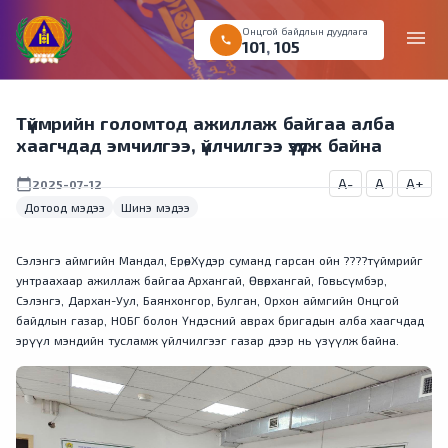
Онцгой байдлын дуудлага
menu
call
101
,
105
Түймрийн голомтод ажиллаж байгаа алба
хаагчдад эмчилгээ, үйлчилгээ үзүүлж байна
A-
A
A+
calendar_today
2025-07-12
Дотоод мэдээ
Шинэ мэдээ
Сэлэнгэ аймгийн Мандал, Ерөө, Хүдэр суманд гарсан ойн ????түймрийг
унтраахаар ажиллаж байгаа Архангай, Өвөрхангай, Говьсүмбэр,
Сэлэнгэ, Дархан-Уул, Баянхонгор, Булган, Орхон аймгийн Онцгой
байдлын газар, НОБГ болон Үндэсний аврах бригадын алба хаагчдад
эрүүл мэндийн тусламж үйлчилгээг газар дээр нь үзүүлж байна.