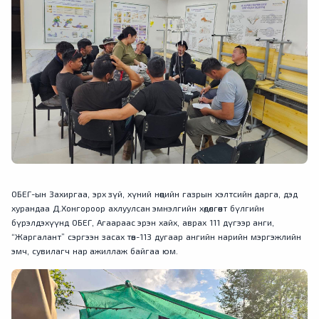
ОБЕГ-ын Захиргаа, эрх зүй, хүний нөөцийн газрын хэлтсийн дарга, дэд
хурандаа Д.Хонгороор ахлуулсан эмнэлгийн хөдөлгөөнт бүлгийн
бүрэлдэхүүнд ОБЕГ, Агаараас эрэн хайх, аврах 111 дүгээр анги,
“Жаргалант” сэргээн засах төв-113 дугаар ангийн нарийн мэргэжлийн
эмч, сувилагч нар ажиллаж байгаа юм.