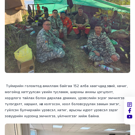
Түймрийн голомтод ажиллаж байгаа 152 алба хаагчдад зөгий, хачиг,
могойнд хатгуулсан үеийн тусламж, шархны анхны цэгцлэлт,
хордлого тайлах болон дархлаа дэмжих, үрэвслийн эсрэг эмчилгээ,
түлэгдэлт, харшил, хөл холгосон, хоол боловсруулах замын эмгэг,
гүйлсэн булчирхайн үрэвсэл, хатиг, арьсны идээт үрэвсэл зэрэг
зовуурийн хүрээнд эмчилгээ, үйлчилгээг хийж байна.