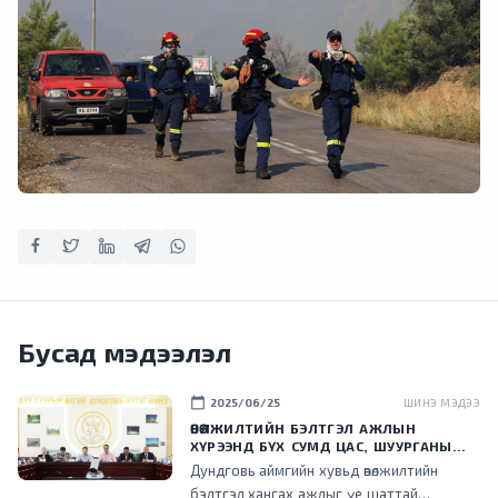
Бусад мэдээлэл
calendar_today
2025/06/25
ШИНЭ МЭДЭЭ
ӨВӨЛЖИЛТИЙН БЭЛТГЭЛ АЖЛЫН
ХҮРЭЭНД БҮХ СУМД ЦАС, ШУУРГАНЫ
ҮЕД ЗАМ НЭЭХ ЗОРИУЛАЛТЫН
Дундговь аймгийн хувьд өвөлжилтийн
ТЕХНИКТЭЙ БОЛСОН БАЙНА
бэлтгэл хангах ажлыг үе шаттай