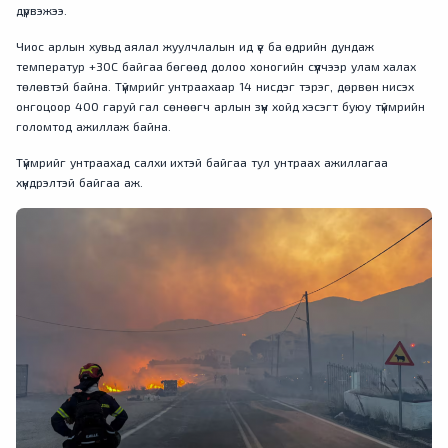
дүрвэжээ.
Чиос арлын хувьд аялал жуулчлалын ид үе ба өдрийн дундаж
температур +30С байгаа бөгөөд долоо хоногийн сүүлчээр улам халах
төлөвтэй байна. Түймрийг унтраахаар 14 нисдэг тэрэг, дөрвөн нисэх
онгоцоор 400 гаруй гал сөнөөгч арлын зүүн хойд хэсэгт буюу түймрийн
голомтод ажиллаж байна.
Түймрийг унтраахад салхи ихтэй байгаа тул унтраах ажиллагаа
хүндрэлтэй байгаа аж.