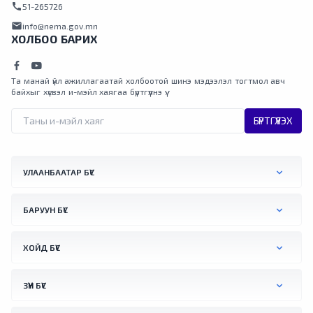
call
51-265726
mail
info@nema.gov.mn
ХОЛБОО БАРИХ
Та манай үйл ажиллагаатай холбоотой шинэ мэдээлэл тогтмол авч
байхыг хүсвэл и-мэйл хаягаа бүртгүүлнэ үү.
БҮРТГҮҮЛЭХ
УЛААНБААТАР БҮС
БАРУУН БҮС
ХОЙД БҮС
ЗҮҮН БҮС