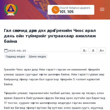
Онцгой байдлын дуудлага
menu
call
101
,
105
Гал сөнөөгчид дөрөв дэх өдрөө Грекийн Чиос арал
дахь ойн түймрийг унтраахаар ажиллаж
байна
A-
A
A+
calendar_today
2025-06-25
Гадаад мэдээ
Шинэ мэдээ
Грекийн Чиос арал дээр Ням гарагт гарсан их хэмжээний түймрийн
улмаас оршин суугчдыг нүүлгэн шилжүүлж байна. Ням гарагт гурван өөр
байршилд түймэр гарсан бол одоогоор түймрийн 5 голомт идэвхтэй
байна.
Түймрийн улмаас тариалангийн талбай шатаж, эрчим хүч тасарч, олон
арван барилга байгууламж сүйдсэн бөгөөд орон нутгийн эрх баригчид
17 тосгон, сууринг нүүлгэн шилжүүлэхээр мэдэгдэл гарган ажиллаж
байгаа бөгөөд түймэрт өртсөн бүс нутгаас олон оршин суугч, жуулчид