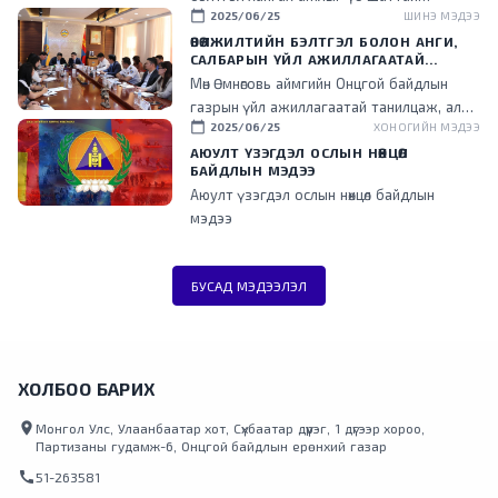
calendar_today
2025/06/25
ШИНЭ МЭДЭЭ
хэрэгжүүлж, өвс, тэжээлийн аюулгүйн нөөц
бүрдүүлэх, улсын нөөцийн тэжээлийг татан
ӨВӨЛЖИЛТИЙН БЭЛТГЭЛ БОЛОН АНГИ,
САЛБАРЫН ҮЙЛ АЖИЛЛАГААТАЙ
авах, өвлийн улиралд ашиглах техник,
ТАНИЛЦЛАА
Мөн Өмнөговь аймгийн Онцгой байдлын
тоног төхөөрөмжийн бэлэн байдлыг хангахад
газрын үйл ажиллагаатай танилцаж, алба
анхаарч байна.
calendar_today
2025/06/25
ХОНОГИЙН МЭДЭЭ
хаагчидтай уулзан, гал түймэр унтраах,
аврах ажиллагаанд ашиглаж байгаа
АЮУЛТ ҮЗЭГДЭЛ ОСЛЫН НӨХЦӨЛ
БАЙДЛЫН МЭДЭЭ
техник, тоног төхөөрөмжийн бэлэн байдалта
Аюулт үзэгдэл ослын нөхцөл байдлын
танилцаж, мэдээлэл солилцлоо.
мэдээ
БУСАД МЭДЭЭЛЭЛ
ХОЛБОО БАРИХ
location_on
Монгол Улс, Улаанбаатар хот, Сүхбаатар дүүрэг, 1 дүгээр хороо,
Партизаны гудамж-6, Онцгой байдлын ерөнхий газар
call
51-263581