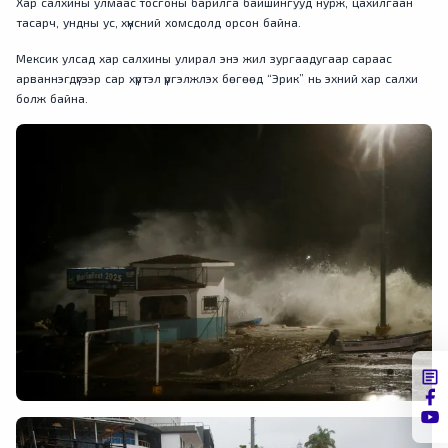
Хар салхины улмаас тосгоны барилга байшингууд нурж, цахилгаан
тасарч, ундны ус, хүнсний хомсдолд орсон байна.
Мексик улсад хар салхины улирал энэ жил зургаадугаар сараас
арваннэгдүгээр сар хүртэл үргэлжлэх бөгөөд “Эрик” нь эхний хар салхи
болж байна.