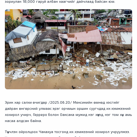
зориулан 18,000 гаруй албан хаагчийг дайчлаад байсан юм.
Эрик хар салхи өчигдөр /2025.06.20/ Мексикийн өмнөд хэсгийг
дайран өнгөрсний улмаас эрэг орчмын оршин суугчдад их хэмжээний
хохирол учирч, Герреро болон Оаксака мужид нэг хүүхэд, нэг том хүн амь
насаа алдсан байна.
Түүнчлэн ойролцоох Чакахуа тосгонд их хэмжээний хохирол учруулжээ.