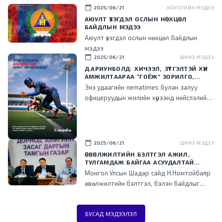
calendar_today
2025/06/21
ХОНОГИЙН МЭДЭЭ
АЮУЛТ ҮЗЭГДЭЛ ОСЛЫН НӨХЦӨЛ
БАЙДЛЫН МЭДЭЭ
Аюулт үзэгдэл ослын нөхцөл байдлын
мэдээ
calendar_today
2025/06/21
ШИНЭ МЭДЭЭ
Д.АРИУНБОЛД: ХИЧЭЭЛ, ЗҮТГЭЛТЭЙ ХҮН
АМЖИЛТААРАА “ГОЁЖ” ЗОРИЛГО,
ТЭМҮҮЛЭЛТЭЙ БОЛДОГ
Энэ удаагийн nematimes булан залуу
офицеруудын жилийн хүрээнд нийслэлийн
Баянгол дүүргийн Онцгой байдлын хэлтсийн
Гал түймэр унтраах, аврах 18 дугаар ангид
салааны захирагч, дэслэгч
Д.Ариунболдыг онцолж байна.
calendar_today
2025/06/21
ШИНЭ МЭДЭЭ
ӨВӨЛЖИЛТИЙН БЭЛТГЭЛ АЖИЛ,
ТУЛГАМДАЖ БАЙГАА АСУУДАЛТАЙ
ТАНИЛЦЛАА
Монгол Улсын Шадар сайд Н.Номтойбаяр
өвөлжилтийн бэлтгэл, бэлэн байдлыг
хангуулах, тулгамдаж байгаа асуудалтай
танилцаж, үүрэг чиглэл өгөх зорилгоор
БУСАД МЭДЭЭЛЭЛ
Дорнод аймагт ажиллалаа.