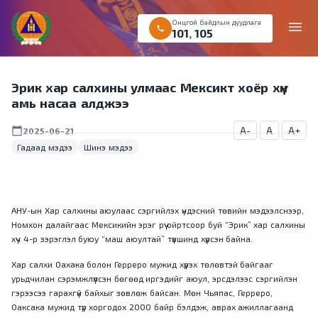
Онцгой байдлын дуудлага
menu
call
101
,
105
Эрик хар салхины улмаас Мексикт хоёр хүн
амь насаа алджээ
A-
A
A+
calendar_today
2025-06-21
Гадаад мэдээ
Шинэ мэдээ
АНУ-ын Хар салхины аюулаас сэргийлэх үндэсний төвийн мэдээлснээр,
Номхон далайгаас Мексикийн эрэг рүү ойртсоор буй “Эрик” хар салхины
хүч 4-р зэрэглэл буюу “маш аюултай” түвшинд хүрсэн байна.
Хар салхи Оахака болон Герреро мужид хүрэх төлөвтэй байгааг
урьдчилан сэрэмжлүүлсэн бөгөөд иргэдийг аюул, эрсдэлээс сэргийлэн
гэрээсээ гарахгүй байхыг зөвлөж байсан. Мөн Чьяпас, Герреро,
Оаксака мужид түр хоргодох 2000 байр бэлдэж, аврах ажиллагаанд