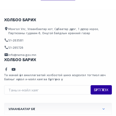
ХОЛБОО БАРИХ
location_on
Монгол Улс, Улаанбаатар хот, Сүхбаатар дүүрэг, 1 дүгээр хороо,
Партизаны гудамж-6, Онцгой байдлын ерөнхий газар
call
51-263581
call
51-265726
mail
info@nema.gov.mn
ХОЛБОО БАРИХ
Та манай үйл ажиллагаатай холбоотой шинэ мэдээлэл тогтмол авч
байхыг хүсвэл и-мэйл хаягаа бүртгүүлнэ үү.
БҮРТГҮҮЛЭХ
УЛААНБААТАР БҮС