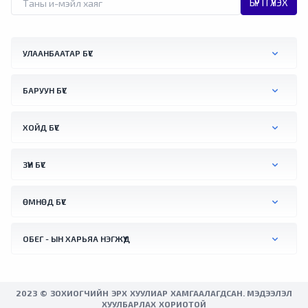
БҮРТГҮҮЛЭХ
ирсэн жуулчид энэ шийдвэрийг "бүгчим
халуунаас түр боловч зугтах боломж"
хэмээн талархан хүлээн авчээ. Словактай
УЛААНБААТАР БҮС
залгаа хилийн орчимд орших Австрийн
Бад Дойч-Альтенбург хотод агаарын хэм
+41.2 °C хүрснийг тус улсын үндэсний цаг
БАРУУН БҮС
уурын алба бүртгэжээ. Түүнчлнэ мягмар
гарагт Вена хотын орчимд +41.0 °C хүрч
ХОЙД БҮС
халсан байна.
ЗҮҮН БҮС
ӨМНӨД БҮС
ОБЕГ - ЫН ХАРЬЯА НЭГЖҮҮД
2023 © ЗОХИОГЧИЙН ЭРХ ХУУЛИАР ХАМГААЛАГДСАН. МЭДЭЭЛЭЛ
ХУУЛБАРЛАХ ХОРИОТОЙ