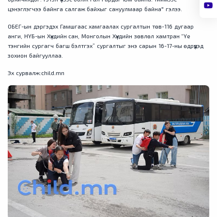
цэнэглэгчээ байнга салгаж байхыг сануулмаар байна" гэлээ.
ОБЕГ-ын дэргэдэх Гамшгаас хамгаалах сургалтын төв-116 дугаар
анги, НҮБ-ын Хүүхдийн сан, Монголын Хүүхдийн зөвлөл хамтран “Үе
тэнгийн сургагч багш бэлтгэх” сургалтыг энэ сарын 16-17-ны өдрүүдэд
зохион байгууллаа.
Эх сурвалж:child.mn