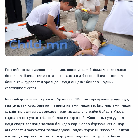
Гэнэтийн осол, гамшиг гэдэг чинь шөнө унтаж байхад ч тохиолдож
болох юм байна. Тиймээс хэзээ ч хамаагүй бэлэн л байх ёстой юм
байна гэж сургалтад оролцсон хүүхдүүд онцолж байлаа. Тэдний
сэтгэгдлээс хүргэе.
Говьсүмбэр аймгийн сурагч Т.Уртнасан "Манай сургуулийн өнцөг бүрд
гал унтраах хөөс байгаа ч зарим нь ажилладаггүй. Бид нар ажилладаг
хэдийг нь ашиглаад өөрсдөө практик дадлага хийж байсан. Үүнээс
гадна ер нь сургагч багш болох их хэрэгтэй. Жишээ нь сургууль дээр
хүүхдүүд спорт зааланд тоглож байхдаа гар, хөлөө бэртээх, хэт өндөр
амьсгаатай зогсолтгүй тоглоод ухаан алдах зэрэг нь түгээмэл. Саяхан
нэг хүүхэд спортын тоглолтын үеэр ухаан алдсан. Би сургагч багш