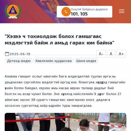
Онцгой байдлын дуудлага
menu
call
101
,
105
"Хэзээ ч тохиолдож болох гамшгаас
мэдлэгтэй байж л амьд гарах юм байна"
A-
A
A+
calendar_today
2025-06-18
Дотоод мэдээ
Хэвлэлийн хуудаснаа
Шинэ мэдээ
Аливаа гамшиг ослыг хамгийн бага алдагдалтай туулах арга нь
урьдчилан сэргийлэх мэдлэгтэй иргэд юм. Ялангуяа хүүхдүүдэд гамшгийн
үеийн бэлэн байдал, хэрхэн амь насаа аврах талаар дадлыг бий
болгох нь асар чухал билээ. Энэ хүрээнд нийслэлийн 9 дүүрэг болон 21
аймгаас ирсэн 38 сурагч гамшгаас хамгаалах онол, дадлага
хосолсон сургалтад хоёр өдрийн турш хамрагдлаа.