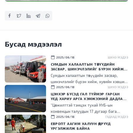
Бусад мэдээлэл
calendar_today
2025/06/18
ШИНЭ МЭДЭЭ
СУМДЫН ХАЛААЛТЫН ТӨВҮҮДИЙН
ЗАСВАР, ШИНЭЧЛЭЛИЙГ БҮРЭН ХИЙЖ,
ХУВИЙН ХЭВШИЛ РҮҮ МЕНЕЖМЕНТИЙГ
Сумдын халаалтын төвүүдийн засвар,
НЬ ШИЛЖҮҮЛСЭН ГЭДГИЙГ ОНЦОЛЛОО
шинэчлэлийг бүрэн хийж, хувийн хэвшил
calendar_today
2025/06/18
ШИНЭ МЭДЭЭ
рүү менежментийг нь шилжүүлснээр
төрийн ачаалал буурч, эдийн засгийн үр
ЦЭНХЭР БҮСЭД ГАЛ ТҮЙМЭР ГАРСАН
ҮЕД ХАРИУ АРГА ХЭМЖЭЭНИЙ ДАДЛАГА
ашигтай ажиллаж эхэлсэн гэдгийг энэ
СУРГУУЛИЙГ ЗОХИОН БАЙГУУЛЛАА
“Цөлжилттэй тэмцэх тухай НҮБ-ын
үеэр танилцууллаа.
конвенцын талуудын 17 дугаар бага
calendar_today
2025/06/18
ГАДААД МЭДЭЭ
хурал (COP17) зохион байгуулах цэнхэр
бүсэд гал түймэр гарсан үед хариу арга
ЕВРОПТ ААГИМ ХАЛУУН ӨДРҮҮД
ҮРГЭЛЖИЛЖ БАЙНА
хэмжээ зохион байгуулах дадлага,