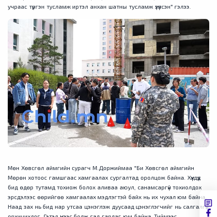
учраас түргэн тусламж иртэл анхан шатны тусламж үзүүлсэн" гэлээ.
Мөн Хөвсгөл аймгийн сурагч М.Доржиймаа "Би Хөвсгөл аймгийн
Мөрөн хотоос гамшгаас хамгаалах сургалтад оролцож байна. Хүүхдүүд
бид өдөр тутамд тохиож болох аливаа аюул, санамсаргүй тохиолдох
эрсдэлээс өөрийгөө хамгаалах мэдлэгтэй байх нь их чухал юм байна.
Наад зах нь бид нар утсаа цэнэглэж дуусаад цэнэглэгчийг нь салгалгүй
орхичихдог. Гэтэл үүнээс болж гал гардаг юм байна. Тиймээс