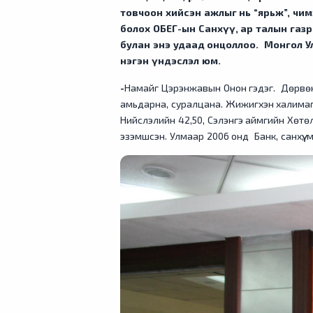
товчоон хийсэн ажлыг нь “ярьж”, чимэ
болох ОБЕГ-ын Санхүү, ар талын газ
булан энэ удаад онцоллоо. Монгол Ул
нэгэн үндэслэл юм.
-
Намайг Цэрэнжавын Онон гэдэг. Дөрвөн х
амьдарна, суралцана. Жижигхэн халимаг ү
Нийслэлийн 42,50, Сэлэнгэ аймгийн Хөтөл
эзэмшсэн. Улмаар 2006 онд Банк, санхүү,