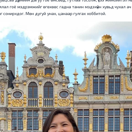
ялал гоё мэдрэмжийг өгөхөөс гадна танин мэдэхүйн хувьд чухал ач
лийг сонирхдог. Мөн дугуй унах, цанаар гулгах хоббитой.