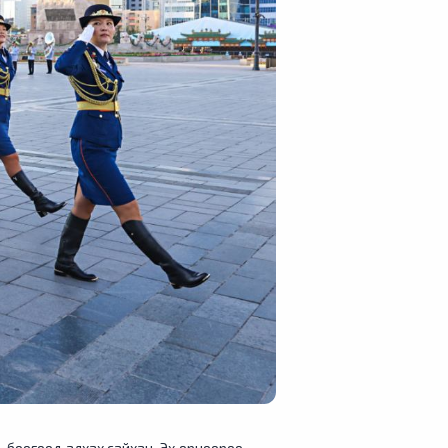
ь боогоод алхах сайхан. Эх орноороо