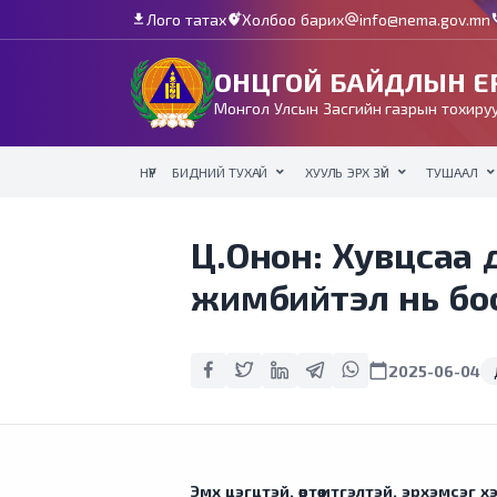
Лого татах
Холбоо барих
info@nema.gov.mn
download
add_location_alt
alternate_email
c
ОНЦГОЙ БАЙДЛЫН ЕР
Монгол Улсын Засгийн газрын тохируу
НҮҮР
БИДНИЙ ТУХАЙ
ХУУЛЬ ЭРХ ЗҮЙ
ТУШААЛ
Ц.Онон: Хувцсаа д
жимбийтэл нь бо
calendar_today
2025-06-04
Эмх цэгцтэй, өөртөө итгэлтэй, эрхэмсэ