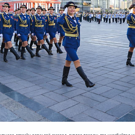
увцсаа дүрмийн дагуу гоё өмсөөд, гутлаа тосолж, үсээ жимбийтэл н