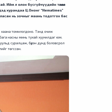
. Ийм л олон бүсгүйчүүдийн төлөөлөл
 дэд хурандаа Ц.Ононг “Nematimes
”
рласан нь зочныг маань тодотгох бас
с хаана томилогдоно. Тэнд очиж
 бага насны минь тухай хуучилдаг юм.
гуульд суралцаж, бүрэн дунд боловсрол
лийг төгссөн.