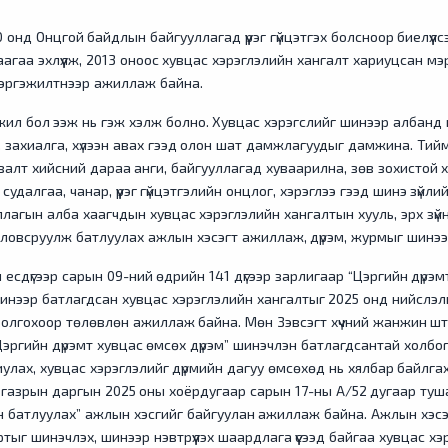
онд Онцгой байдлын байгууллагад үүрэг гүйцэтгэх болсноор биелүүлсэ
агаа эхлүүлж, 2013 оноос хувцас хэрэглэлийн хангалт хариуцсан м
мэргэжилтнээр ажиллаж байна.
н ажил бол ээж нь гэж хэлж болно. Хувцас хэрэгслийг шинээр албанд н
 захиалга, хүлээн авах гээд олон шат дамжлагуудыг дамжина. Тий
валт хийсний дараа анги, байгууллагад хуваарилна, зөв зохистой х
далгаа, чанар, үүрэг гүйцэтгэлийн онцлог, хэрэглээ гээд шинэ зүйлий
агын алба хаагчдын хувцас хэрэглэлийн хангалтын хууль, эрх зүйн
оловсруулж батлуулах ажлын хэсэгт ажиллаж, дүрэм, журмыг шинээ
сдүгээр сарын 09-ний өдрийн 141 дүгээр зарлигаар “Цэргийн дүрэмт
нээр батлагдсан хувцас хэрэглэлийн хангалтыг 2025 онд нийслэли
д олгохоор төлөвлөн ажиллаж байна. Мөн Зэвсэгт хүчний жанжин ш
эргийн дүрэмт хувцас өмсөх дүрэм” шинэчлэн батлагдсантай холбог
улах, хувцас хэрэглэлийг дүрмийн дагуу өмсөхөд нь хялбар байлгах
 газрын даргын 2025 оны хоёрдугаар сарын 17-ны А/52 дугаар ту
н батлуулах” ажлын хэсгийг байгуулан ажиллаж байна. Ажлын хэсэ
ыг шинэчлэх, шинээр нэвтрүүлэх шаардлага үүсээд байгаа хувцас х