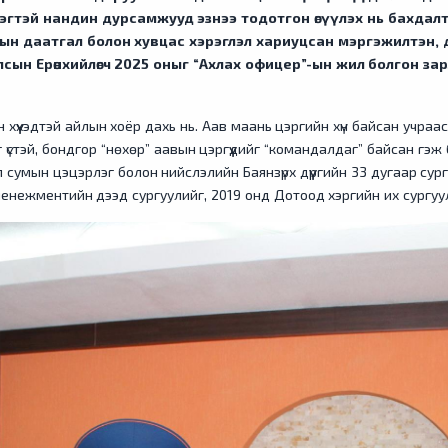
гтэй нандин дурсамжууд эзнээ тодотгон өгүүлэх нь бахдалтай
рын даатгал болон хувцас хэрэглэл хариуцсан мэргэжилтэн,
сын Ерөнхийлөгч 2025 оныг “Ахлах офицер”-ын жил болгон за
үүхэдтэй айлын хоёр дахь нь. Аав маань цэргийн хүн байсан учраа
стэй, бондгор “нөхөр” аавын цэргүүдийг “командалдаг” байсан гэж
 сумын цэцэрлэг болон нийслэлийн Баянзүрх дүүргийн 33 дугаар сур
 менежментийн дээд сургуулийг, 2019 онд Дотоод хэргийн их сургуу