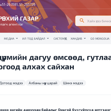
51-263581, 51-265726
all
ӨНХИЙ ГАЗАР
search
лагч агентлаг
МЕДИА
ИЛ ТОД БАЙДАЛ
СИСТЕМҮҮД
ХАНДИВ
GO MONGOLIA
үрмийн дагуу өмсөөд, гутлаа
огоод алхах сайхан
Дотоод мэдээ
Албаны нүүр царай
Шинэ мэдээ
г хэрнээ энгийн даруухан байдлыг Онцгой бүсгүйчүүд илтгэдэг. 