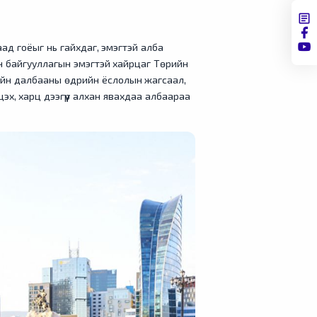
ад гоёыг нь гайхдаг, эмэгтэй алба
н байгууллагын эмэгтэй хайрцаг Төрийн
рийн далбааны өдрийн ёслолын жагсаал,
цэх, харц дээгүүр алхан явахдаа албаараа