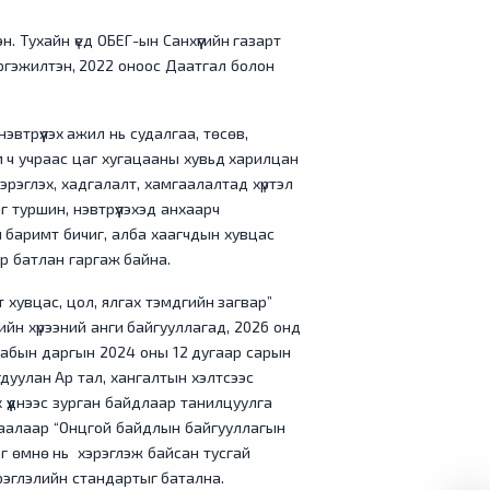
н. Тухайн үед ОБЕГ-ын Санхүүгийн газарт
эргэжилтэн, 2022 оноос Даатгал болон
эвтрүүлэх ажил нь судалгаа, төсөв,
м ч учраас цаг хугацааны хувьд харилцан
эрэглэх, хадгалалт, хамгаалалтад хүртэл
г туршин, нэвтрүүлэхэд анхаарч
 баримт бичиг, алба хаагчдын хувцас
р батлан гаргаж байна.
 хувцас, цол, ялгах тэмдгийн загвар”
йн хүрээний анги байгууллагад, 2026 онд
табын даргын 2024 оны 12 дугаар сарын
дуулан Ар тал, хангалтын хэлтсээс
 үүднээс зурган байдлаар танилцуулга
шаалаар “Онцгой байдлын байгууллагын
г өмнө нь хэрэглэж байсан тусгай
эрэглэлийн стандартыг батална.