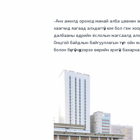
-Анх ажилд ороход манай алба цөөхөн эм
хаагчид яагаад алхдаггүй юм бол гэж хо
далбааны өдрийн ёслолын жагсаалд алхах
Онцгой байдлын байгууллагын түүхт ойн жа
болон бүсгүйчүүдээрээ өөрийн эрхгүй бахарх