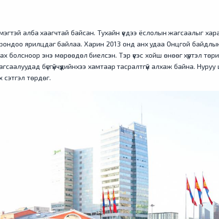
эгтэй алба хаагчтай байсан. Тухайн үедээ ёслолын жагсаалыг хара
орондоо ярилцдаг байлаа. Харин 2013 онд анх удаа Онцгой байдлы
 болсноор энэ мөрөөдөл биелсэн. Тэр үеэс хойш өнөөг хүртэл тө
гсаалуудад бүсгүйчүүдийнхээ хамтаар тасралтгүй алхаж байна. Нуруу 
ах сэтгэл төрдөг.