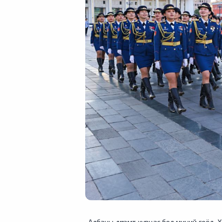
-Албаны дүрэмт хувцас бол миний гоёл
.
Х