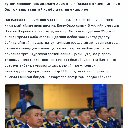
хүчний Ерөнхий командлагч 2025 оныг “Ахлах офицер”-ын жил
болгон зарласантай холбогдуулан онцоллоо.
-Би Баянхонгор аймгийн Баян-Овоо суманд төрж, өссөн. Арван хоёр
хүүхэдтэй айлын арав дахь нь. Баян-Овоо сумын 8 жилийн сургууль,
Номгон II арван жилийг төгсөж, улмаар Дотоодын цэргийн 05 дугаар
ангид цэргийн алба хаасан. Цэргийн албаа хааж ирээд удаагүй
байхад аймгийн төв зам дагуу тамирын хувцастай ах нарын жагсаал,
галын машинуудын цувааг дагаж алхсаар төв талбай дээр ирж
байсанаа эргэн дурсахад таатай байна. Тухайн үед Гал унтраах
техникийн олон төрөлт спортын тэмцээн болж байсан юм билээ. Тэр
үеэс энэ албанд ажиллах хүсэл, мөрөөдлийг тээж, сонгон
шалгаруулалтад орж, тэнцсэнээр 1998 онд одоогийн нэршлээр
аймгийн Онцгой байдлын газарт гал сөнөөгчөөр томилогдож байлаа.