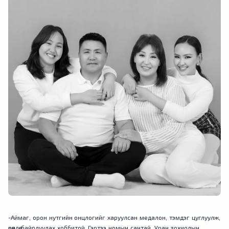
-Аймаг, орон нутгийн онцлогийг харуулсан медалон, тэмдэг цуглуулж,
өрөөндөө байрлуулах хоббитой. Гэртээ номын сантай. Уран зохиолын