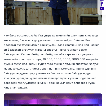
-
Албанд орсоноос хойш Гал унтраах техникийн олон төрөлт спортоор
хичээллэж, бэлтгэл, сургуулилтаа тогтмол хийдэг байлаа. Бие
бялдрын бэлтгэлжилтийг сайжруулах, алба хаагчдынхаа чөлөөт цагийг
зөв боловсон өнгөрүүлэх хүрээнд спортын арга хэмжээг зохион
байгуулдаг. Сагсан бөмбөг, гар бөмбөг, шагайн харваа, гал унтраах
техникийн олон төрөлт спорт, 10.000, 5000, 3000, 1000, 100 метрийн
буухиа зэрэг хол, ойрын гүйлт гээд бүхий л төрлийн спортоор залуус
маань хичээллэдэг. Аймаг, орон нутгийн хэмжээнд, төрийн цэргийн
байгууллагуудын дунд уламжлал болгон зохион байгуулагддаг
тэмцээн, уралдаануудад амжилттай оролцож, сүүлийн гурван жил
дараалан тэргүүлснээр шилжин явах цомыг хамт олноороо үүрд
хадгалан үлдсэн.