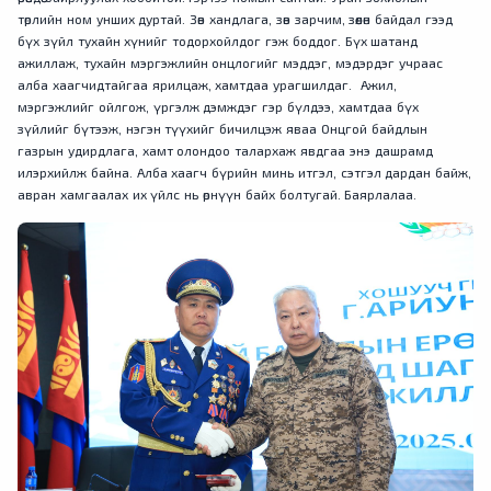
төрлийн ном унших дуртай. Зөв хандлага, зөв зарчим, зөөлөн байдал гээд
бүх зүйл тухайн хүнийг тодорхойлдог гэж боддог. Бүх шатанд
ажиллаж, тухайн мэргэжлийн онцлогийг мэддэг, мэдэрдэг учраас
алба хаагчидтайгаа ярилцаж, хамтдаа урагшилдаг. Ажил,
мэргэжлийг ойлгож, үргэлж дэмждэг гэр бүлдээ, хамтдаа бүх
зүйлийг бүтээж, нэгэн түүхийг бичилцэж яваа Онцгой байдлын
газрын удирдлага, хамт олондоо талархаж явдгаа энэ дашрамд
илэрхийлж байна. Алба хаагч бүрийн минь итгэл, сэтгэл дардан байж,
авран хамгаалах их үйлс нь өрнүүн байх болтугай. Баярлалаа.