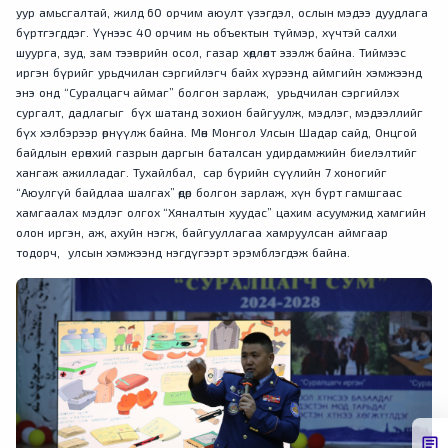
уур амьсгалтай, жилд 60 орчим аюулт үзэгдэл, ослын мэдээ дуудлага
бүртгэгддэг. Үүнээс 40 орчим нь объектын түймэр, хүчтэй салхи
шуурга, зуд, зам тээврийн осол, газар хөдлөлт эзэлж байна. Тиймээс
иргэн бүрийг урьдчилан сэргийлэгч байх хүрээнд аймгийн хэмжээнд
энэ онд “Суралцагч аймаг” болгон зарлаж, урьдчилан сэргийлэх
сургалт, дадлагыг бүх шатанд зохион байгуулж, мэдлэг, мэдээллийг
бүх хэлбэрээр өрнүүлж байна. Мөн Монгол Улсын Шадар сайд, Онцгой
байдлын ерөнхий газрын даргын баталсан удирдамжийн биелэлтийг
хангаж ажилладаг. Тухайлбал, сар бүрийн сүүлийн 7 хоногийг
“Аюулгүй байдлаа шалгах” өдөр болгон зарлаж, хүн бүрт гамшгаас
хамгаалах мэдлэг олгох “Хяналтын хуудас” цахим асуумжид хамгийн
олон иргэн, аж, ахуйн нэгж, байгууллагаа хамруулсан аймгаар
тодорч, улсын хэмжээнд нэгдүгээрт эрэмблэгдэж байна.