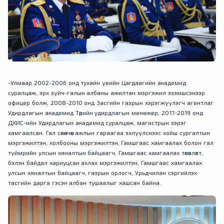
-Улмаар 2002-2006 онд тухайн үеийн Цагдаагийн академид
суралцаж, эрх зүйч-галын албаны ажилтан мэргэжил эзэмшсэнээр
офицер болж, 2008-2010 онд Засгийн газрын хэрэгжүүлэгч агентлаг
Удирдлагын академид Төрийн удирдлагын менежер, 2017-2019 онд
ДХИС-ийн Удирдлагын академид суралцаж, магистрын зэрэг
хамгаалсан. Гал сөнөөгчөөс ажлын гараагаа эхлүүлснээс хойш сургалтын
мэргэжилтэн, холбооны мэргэжилтэн, Гамшгаас хамгаалах болон гал
түймрийн улсын хяналтын байцаагч, Гамшгаас хамгаалах төлөвлөлт,
бэлэн байдал хариуцсан ахлах мэргэжилтэн, Гамшгаас хамгаалах
улсын хяналтын байцаагч, газрын орлогч, Урьдчилан сэргийлэх
тасгийн дарга гэсэн албан тушаалыг хашсан байна.