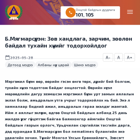
Онцгой байдлын дуудлага
menu
call
101
,
105
Б.Мягмарсүрэн: Зөв хандлага, зарчим, зөөлөн
байдал тухайн хүнийг тодорхойлдог
A-
A
A+
calendar_today
2025-05-28
Дотоод мэдээ
Албаны нүүр царай
Шинэ мэдээ
Мэргэжил бүхэн өөр, өөрийн гэсэн өнгө төрх, дүрийг бий болгож,
тухайн хүнээ тодотгож байдаг онцлогтой. Өөрийн хүсэл
мөрөөдлийн дагуу эзэмшсэн мэргэжил бүхэн урт замын аялалын
эхлэл болж, амьдралын утга учрыг тодорхойлох нь бий. Энэ л
замналаар бидний ажил, амьдралын гараа эхэлдэг жамтай.
Ийм л аяллыг эхлүүлж, өдгөө Онцгой байдлын албанд 25 дахь
жилдээ үүрэг гүйцэтгэж байгаа Баянхонгор аймгийн Онцгой
байдлын газрын орлогч, Урьдчилан сэргийлэх тасгийн дарга,
дэд хурандаа Б.Мягмарсүрэн бол nematimes булангийн энэ
удаагийн зочин. Түүнийг Монгол Улсын Ерөнхийлөгч, Зэвсэгт