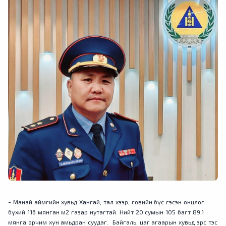
-
Манай аймгийн хувьд Хангай, тал хээр, говийн бүс гэсэн онцлог
бүхий 116 мянган м2 газар нутагтай. Нийт 20 сумын 105 багт 89.1
мянга орчим хүн амьдран суудаг. Байгаль, цаг агаарын хувьд эрс тэс