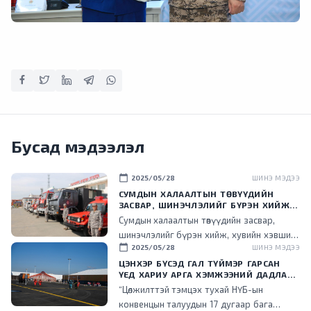
Бусад мэдээлэл
calendar_today
2025/05/28
ШИНЭ МЭДЭЭ
СУМДЫН ХАЛААЛТЫН ТӨВҮҮДИЙН
ЗАСВАР, ШИНЭЧЛЭЛИЙГ БҮРЭН ХИЙЖ,
ХУВИЙН ХЭВШИЛ РҮҮ МЕНЕЖМЕНТИЙГ
Сумдын халаалтын төвүүдийн засвар,
НЬ ШИЛЖҮҮЛСЭН ГЭДГИЙГ ОНЦОЛЛОО
шинэчлэлийг бүрэн хийж, хувийн хэвшил
calendar_today
2025/05/28
ШИНЭ МЭДЭЭ
рүү менежментийг нь шилжүүлснээр
төрийн ачаалал буурч, эдийн засгийн үр
ЦЭНХЭР БҮСЭД ГАЛ ТҮЙМЭР ГАРСАН
ҮЕД ХАРИУ АРГА ХЭМЖЭЭНИЙ ДАДЛАГА
ашигтай ажиллаж эхэлсэн гэдгийг энэ
СУРГУУЛИЙГ ЗОХИОН БАЙГУУЛЛАА
“Цөлжилттэй тэмцэх тухай НҮБ-ын
үеэр танилцууллаа.
конвенцын талуудын 17 дугаар бага