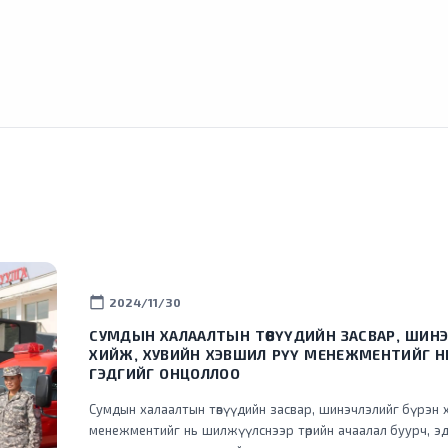
calendar_today
2024/11/30
СУМДЫН ХАЛААЛТЫН ТӨВҮҮДИЙН ЗАСВАР, ШИНЭ
ХИЙЖ, ХУВИЙН ХЭВШИЛ РҮҮ МЕНЕЖМЕНТИЙГ 
ГЭДГИЙГ ОНЦОЛЛОО
Сумдын халаалтын төвүүдийн засвар, шинэчлэлийг бүрэн 
менежментийг нь шилжүүлснээр төрийн ачаалал буурч, эд