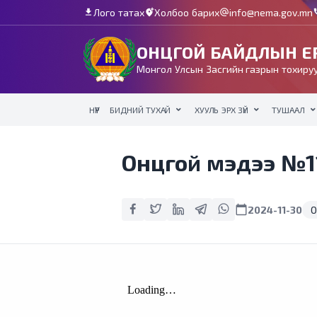
Лого татах
Холбоо барих
info@nema.gov.mn
download
add_location_alt
alternate_email
c
ОНЦГОЙ БАЙДЛЫН ЕР
Монгол Улсын Засгийн газрын тохируу
НҮҮР
БИДНИЙ ТУХАЙ
ХУУЛЬ ЭРХ ЗҮЙ
ТУШААЛ
Онцгой мэдээ №11
calendar_today
2024-11-30
О