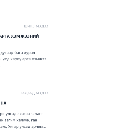
ШИНЭ МЭДЭЭ
 АРГА ХЭМЖЭЭНИЙ
 дугаар бага хурал
ан үед хариу арга хэмжээ
.
ГАДААД МЭДЭЭ
ЙНА
ри улсад лхагва гарагт
н аагим халуун, ган
үсэж, Унгар улсад эрчим