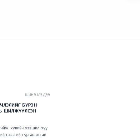
ШИНЭ МЭДЭЭ
ЧЛЭЛИЙГ БҮРЭН
НЬ ШИЛЖҮҮЛСЭН
хийж, хувийн хэвшил рүү
ийн засгийн үр ашигтай