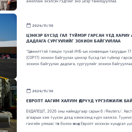
ажиллаж эхэлсэн гэдгийг энэ үеэр танилцууллаа.
calendar_today
2024/11/30
ЦЭНХЭР БҮСЭД ГАЛ ТҮЙМЭР ГАРСАН ҮЕД ХАРИУ
ДАДЛАГА СУРГУУЛИЙГ ЗОХИОН БАЙГУУЛЛАА
“Цөлжилттэй тэмцэх тухай НҮБ-ын конвенцын талуудын 17
(COP17) зохион байгуулах цэнхэр бүсэд гал түймэр гарс
зохион байгуулах дадлага, сургуулийг зохион байгууллаа
calendar_today
2024/11/30
ЕВРОПТ ААГИМ ХАЛУУН ӨДРҮҮД ҮРГЭЛЖИЛЖ БА
БУДАПЕШТ, 2026 оны наймдугаар сарын 6 /Reuters/. Авст
агаарын хэм түүхэн дээд хэмжээнд хүрч халжээ. Түүнчлэ
гачгийн улмаас төв болон өмнөд Европт ихээхэн хүндрэл ү
хүчний хэрэглээг хязгаарлажээ. Дэлхийд хамгийн эрчимтэй дулаарч буй Европ