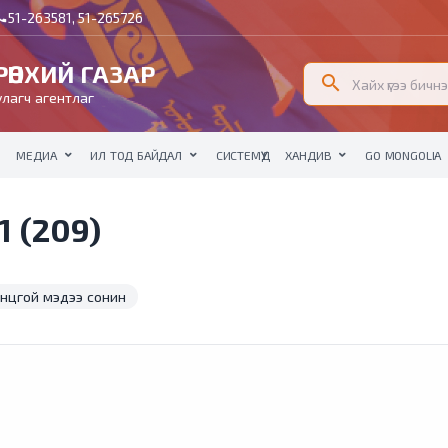
51-263581, 51-265726
all
ӨНХИЙ ГАЗАР
search
лагч агентлаг
МЕДИА
ИЛ ТОД БАЙДАЛ
СИСТЕМҮҮД
ХАНДИВ
GO MONGOLIA
 (209)
нцгой мэдээ сонин