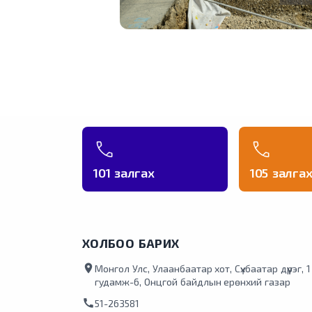
101 залгах
105 залга
ХОЛБОО БАРИХ
location_on
Монгол Улс, Улаанбаатар хот, Сүхбаатар дүүрэг, 
гудамж-6, Онцгой байдлын ерөнхий газар
call
51-263581