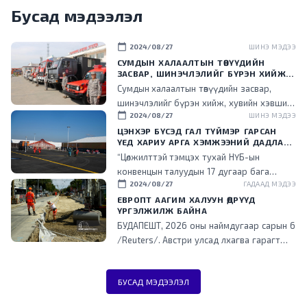
Бусад мэдээлэл
calendar_today
2024/08/27
ШИНЭ МЭДЭЭ
СУМДЫН ХАЛААЛТЫН ТӨВҮҮДИЙН
ЗАСВАР, ШИНЭЧЛЭЛИЙГ БҮРЭН ХИЙЖ,
ХУВИЙН ХЭВШИЛ РҮҮ МЕНЕЖМЕНТИЙГ
Сумдын халаалтын төвүүдийн засвар,
НЬ ШИЛЖҮҮЛСЭН ГЭДГИЙГ ОНЦОЛЛОО
шинэчлэлийг бүрэн хийж, хувийн хэвшил
calendar_today
2024/08/27
ШИНЭ МЭДЭЭ
рүү менежментийг нь шилжүүлснээр
төрийн ачаалал буурч, эдийн засгийн үр
ЦЭНХЭР БҮСЭД ГАЛ ТҮЙМЭР ГАРСАН
ҮЕД ХАРИУ АРГА ХЭМЖЭЭНИЙ ДАДЛАГА
ашигтай ажиллаж эхэлсэн гэдгийг энэ
СУРГУУЛИЙГ ЗОХИОН БАЙГУУЛЛАА
“Цөлжилттэй тэмцэх тухай НҮБ-ын
үеэр танилцууллаа.
конвенцын талуудын 17 дугаар бага
calendar_today
2024/08/27
ГАДААД МЭДЭЭ
хурал (COP17) зохион байгуулах цэнхэр
бүсэд гал түймэр гарсан үед хариу арга
ЕВРОПТ ААГИМ ХАЛУУН ӨДРҮҮД
ҮРГЭЛЖИЛЖ БАЙНА
хэмжээ зохион байгуулах дадлага,
БУДАПЕШТ, 2026 оны наймдугаар сарын 6
сургуулийг зохион байгууллаа.
/Reuters/. Австри улсад лхагва гарагт
агаарын хэм түүхэн дээд хэмжээнд хүрч
халжээ. Түүнчлэн аагим халуун, ган
БУСАД МЭДЭЭЛЭЛ
гачгийн улмаас төв болон өмнөд Европт
ихээхэн хүндрэл үүсэж, Унгар улсад