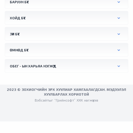
+41.2 °C хүрснийг тус улсын үндэсний цаг
БАРУУН БҮС
уурын алба бүртгэжээ. Түүнчлнэ мягмар
гарагт Вена хотын орчимд +41.0 °C хүрч
ХОЙД БҮС
халсан байна.
ЗҮҮН БҮС
ӨМНӨД БҮС
ОБЕГ - ЫН ХАРЬЯА НЭГЖҮҮД
2023 © ЗОХИОГЧИЙН ЭРХ ХУУЛИАР ХАМГААЛАГДСАН. МЭДЭЭЛЭЛ
ХУУЛБАРЛАХ ХОРИОТОЙ
Вэбсайтыг “Грийнсофт” ХХК хөгжүүлэв