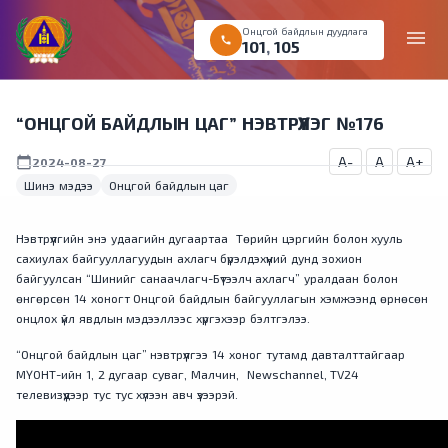
Онцгой байдлын дуудлага
menu
call
101
,
105
“ОНЦГОЙ БАЙДЛЫН ЦАГ” НЭВТРҮҮЛЭГ №176
A-
A
A+
calendar_today
2024-08-27
Шинэ мэдээ
Онцгой байдлын цаг
Нэвтрүүлгийн энэ удаагийн дугаартаа Төрийн цэргийн болон хууль
сахиулах байгууллагуудын ахлагч бүрэлдэхүүний дунд зохион
байгуулсан “Шинийг санаачлагч-Бүтээлч ахлагч” уралдаан болон
өнгөрсөн 14 хоногт Онцгой байдлын байгууллагын хэмжээнд өрнөсөн
онцлох үйл явдлын мэдээллээс хүргэхээр бэлтгэлээ.
“Онцгой байдлын цаг” нэвтрүүлгээ 14 хоног тутамд давталттайгаар
МҮОНТ-ийн 1, 2 дугаар суваг, Малчин, Newschannel, TV24
телевизүүдээр тус тус хүлээн авч үзээрэй.