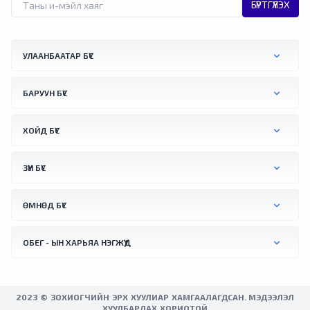
БҮРТГҮҮЛЭХ
УЛААНБААТАР БҮС
БАРУУН БҮС
ХОЙД БҮС
ЗҮҮН БҮС
ӨМНӨД БҮС
ОБЕГ - ЫН ХАРЬЯА НЭГЖҮҮД
2023 © ЗОХИОГЧИЙН ЭРХ ХУУЛИАР ХАМГААЛАГДСАН. МЭДЭЭЛЭЛ
ХУУЛБАРЛАХ ХОРИОТОЙ