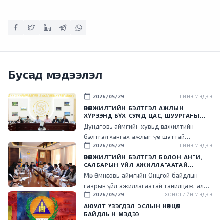
Бусад мэдээлэл
calendar_today
2026/05/29
ШИНЭ МЭДЭЭ
ӨВӨЛЖИЛТИЙН БЭЛТГЭЛ АЖЛЫН
ХҮРЭЭНД БҮХ СУМД ЦАС, ШУУРГАНЫ
ҮЕД ЗАМ НЭЭХ ЗОРИУЛАЛТЫН
Дундговь аймгийн хувьд өвөлжилтийн
ТЕХНИКТЭЙ БОЛСОН БАЙНА
бэлтгэл хангах ажлыг үе шаттай
calendar_today
2026/05/29
ШИНЭ МЭДЭЭ
хэрэгжүүлж, өвс, тэжээлийн аюулгүйн нөөц
бүрдүүлэх, улсын нөөцийн тэжээлийг татан
ӨВӨЛЖИЛТИЙН БЭЛТГЭЛ БОЛОН АНГИ,
САЛБАРЫН ҮЙЛ АЖИЛЛАГААТАЙ
авах, өвлийн улиралд ашиглах техник,
ТАНИЛЦЛАА
Мөн Өмнөговь аймгийн Онцгой байдлын
тоног төхөөрөмжийн бэлэн байдлыг хангахад
газрын үйл ажиллагаатай танилцаж, алба
анхаарч байна.
calendar_today
2026/05/29
ХОНОГИЙН МЭДЭЭ
хаагчидтай уулзан, гал түймэр унтраах,
аврах ажиллагаанд ашиглаж байгаа
АЮУЛТ ҮЗЭГДЭЛ ОСЛЫН НӨХЦӨЛ
БАЙДЛЫН МЭДЭЭ
техник, тоног төхөөрөмжийн бэлэн байдалта