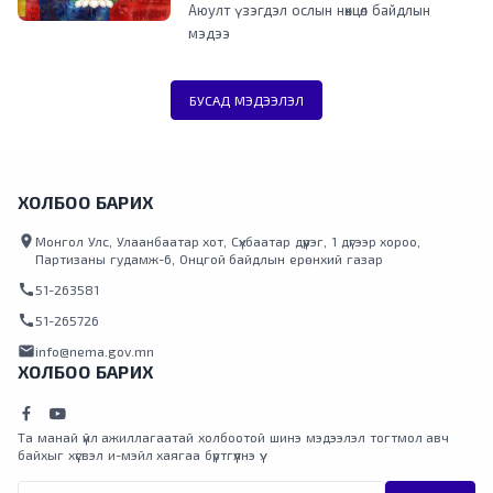
Аюулт үзэгдэл ослын нөхцөл байдлын
танилцаж, мэдээлэл солилцлоо.
мэдээ
БУСАД МЭДЭЭЛЭЛ
ХОЛБОО БАРИХ
location_on
Монгол Улс, Улаанбаатар хот, Сүхбаатар дүүрэг, 1 дүгээр хороо,
Партизаны гудамж-6, Онцгой байдлын ерөнхий газар
call
51-263581
call
51-265726
mail
info@nema.gov.mn
ХОЛБОО БАРИХ
Та манай үйл ажиллагаатай холбоотой шинэ мэдээлэл тогтмол авч
байхыг хүсвэл и-мэйл хаягаа бүртгүүлнэ үү.