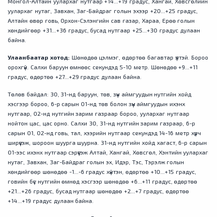
Монгол-Алтайн уулархаг нутгаар +14...+19 градус, Хангай, Хөвсгөлийн
уулархаг нутаг, Завхан, Заг-Байдраг голын эхээр +20...+25 градус,
Алтайн өвөр говь, Орхон-Сэлэнгийн сав газар, Хараа, Ерөө голын
хөндийгөөр +31...+36 градус, бусад нутгаар +25...+30 градус дулаан
байна.
Улаанбаатар хотод:
Шөнөдөө цэлмэг, өдөртөө багавтар үүлтэй. Бороо
орохгүй. Салхи баруун өмнөөс секундэд 5-10 метр. Шөнөдөө +9...+11
градус, өдөртөө +27...+29 градус дулаан байна.
Төлөв байдал: 30, 31-нд баруун, төв, зүүн аймгуудын нутгийн хойд
хэсгээр бороо, 6-р сарын 01-нд төв болон зүүн аймгуудын ихэнх
нутгаар, 02-нд нутгийн зарим газраар бороо, уулархаг нутгаар
нойтон цас, цас орно. Салхи 30, 31-нд нутгийн зарим газраар, 6-р
сарын 01, 02-нд говь, тал, хээрийн нутгаар секундэд 14-16 метр хүрч
ширүүсэж, шороон шуурга шуурна. 31-нд нутгийн хойд хагаст, 6-р сарын
01-ээс ихэнх нутгаар сэрүүсэж Алтай, Хангай, Хөвсгөл, Хэнтийн уулархаг
нутаг, Завхан, Заг-Байдраг голын эх, Идэр, Тэс, Тэрэлж голын
хөндийгөөр шөнөдөө -1...-6 градус хүйтэн, өдөртөө +10...+15 градус,
говийн бүс нутгийн өмнөд хэсгээр шөнөдөө +6...+11 градус, өдөртөө
+21...+26 градус, бусад нутгаар шөнөдөө +2...+7 градус, өдөртөө
+14...+19 градус дулаан байна.