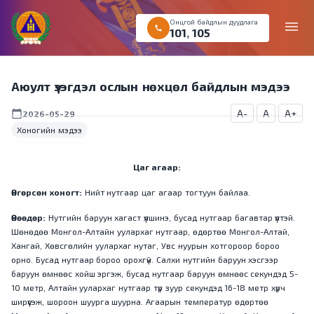
Онцгой байдлын дуудлага
menu
call
101
,
105
Аюулт үзэгдэл ослын нөхцөл байдлын мэдээ
A-
A
A+
calendar_today
2026-05-29
Хоногийн мэдээ
Цаг агаар:
Өнгөрсөн хоногт:
Нийт нутгаар цаг агаар тогтуун байлаа.
Өнөөдөр:
Нутгийн баруун хагаст үүлшинэ, бусад нутгаар багавтар үүлтэй.
Шөнөдөө Монгол-Алтайн уулархаг нутгаар, өдөртөө Монгол-Алтай,
Хангай, Хөвсгөлийн уулархаг нутаг, Увс нуурын хотгороор бороо
орно. Бусад нутгаар бороо орохгүй. Салхи нутгийн баруун хэсгээр
баруун өмнөөс хойш эргэж, бусад нутгаар баруун өмнөөс секундэд 5-
10 метр, Алтайн уулархаг нутгаар түр зуур секундэд 16-18 метр хүрч
ширүүсэж, шороон шуурга шуурна. Агаарын температур өдөртөө