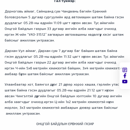
Гал түймэр:
Дорноговь аймаг, Сайншанд сум Чандмань багийн Ерөнхий
боловсролын 5 дугаар сургуулийн ард автомашин шатаж байна гэсэн
дуудлагыг 05.28-ны өдрийн 11:09 цагт хүлээн авсан. Тус аймгийн
Онцгой байдлын газрын 33 дугаар ангийн алба хаагчдыг очиход
иргэн Ж-ийн “УАЗ-31512” загварын автомашины хөдөлгүүр хэсэг шатаж
байсныг ажиллаж унтраасан.
Дархан-Уул аймаг, Дархан сум 7 дугаар баг байшин шатаж байна
гэсэн дуудлагыг 05.28-ны өдрийн 11:32 цагт хүлээн авсан. Тус аймгийн
Онцгой байдлын газрын 22 дугаар ангийн алба хаагчдыг очиход
иргэн Ч-ийн 5х6 метрийн хэмжээтэй байшин, 3х4 метрийн хэмжээтэй
амбаар бүрэн шатаж байсныг ажиллаж унтраасан.
Улаанбаатар хот, Баянгол дүүрэг 21 дүгээр хороо хашаа, гэрлийн утас
шатаж байна гэсэн дуудлагыг 05.28-ны өдрийн 21:12 цагт хүлээн
авсан Чингэлтэй дүүргийн Онцгой байдлын хэлтсийн 10 дугаар ангийн
алба хаагчдыг очиход иргэн Ц-ийн 1х2 метрийн хэмжээтэй нүхэн
жорлон, 3х3 метрийн хэмжээтэй амбаарын дээвэр шатаж байсныг
ажиллаж унтраасан.
ОНЦГОЙ БАЙДЛЫН ЕРӨНХИЙ ГАЗАР