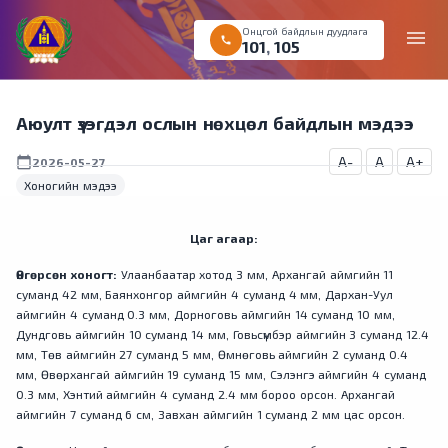
Онцгой байдлын дуудлага
menu
call
101
,
105
Аюулт үзэгдэл ослын нөхцөл байдлын мэдээ
A-
A
A+
calendar_today
2026-05-27
Хоногийн мэдээ
Цаг агаар:
Өнгөрсөн хоногт:
Улаанбаатар хотод 3 мм, Архангай аймгийн 11
суманд 42 мм, Баянхонгор аймгийн 4 суманд 4 мм, Дархан-Уул
аймгийн 4 суманд 0.3 мм, Дорноговь аймгийн 14 суманд 10 мм,
Дундговь аймгийн 10 суманд 14 мм, Говьсүмбэр аймгийн 3 суманд 12.4
мм, Төв аймгийн 27 суманд 5 мм, Өмнөговь аймгийн 2 суманд 0.4
мм, Өвөрхангай аймгийн 19 суманд 15 мм, Сэлэнгэ аймгийн 4 суманд
0.3 мм, Хэнтий аймгийн 4 суманд 2.4 мм бороо орсон. Архангай
аймгийн 7 суманд 6 см, Завхан аймгийн 1 суманд 2 мм цас орсон.