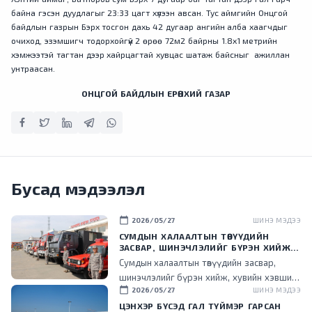
байна гэсэн дуудлагыг 23:33 цагт хүлээн авсан. Тус аймгийн Онцгой
байдлын газрын Бэрх тосгон дахь 42 дугаар ангийн алба хаагчдыг
очиход, эзэмшигч тодорхойгүй 2 өрөө 72м2 байрны 1.8х1 метрийн
хэмжээтэй тагтан дээр хайрцагтай хувцас шатаж байсныг ажиллан
унтраасан.
ОНЦГОЙ БАЙДЛЫН ЕРӨНХИЙ ГАЗАР
Бусад мэдээлэл
calendar_today
2026/05/27
ШИНЭ МЭДЭЭ
СУМДЫН ХАЛААЛТЫН ТӨВҮҮДИЙН
ЗАСВАР, ШИНЭЧЛЭЛИЙГ БҮРЭН ХИЙЖ,
ХУВИЙН ХЭВШИЛ РҮҮ МЕНЕЖМЕНТИЙГ
Сумдын халаалтын төвүүдийн засвар,
НЬ ШИЛЖҮҮЛСЭН ГЭДГИЙГ ОНЦОЛЛОО
шинэчлэлийг бүрэн хийж, хувийн хэвшил
calendar_today
2026/05/27
ШИНЭ МЭДЭЭ
рүү менежментийг нь шилжүүлснээр
төрийн ачаалал буурч, эдийн засгийн үр
ЦЭНХЭР БҮСЭД ГАЛ ТҮЙМЭР ГАРСАН