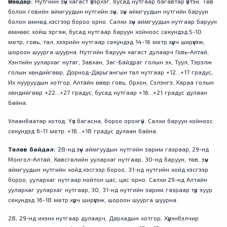
Өнөөдөр:
Нутгийн зүүн хагаст үүлэрхэг, бусад нутгаар багавтар үүлтэй. Төв
болон говийн аймгуудын нутгийн зүүн, зүүн аймгуудын нутгийн баруун
болон өмнөд хэсгээр бороо орно. Салхи зүүн аймгуудын нутгаар баруун
өмнөөс хойш эргэж, бусад нутгаар баруун хойноос секундэд 5-10
метр, говь, тал, хээрийн нутгаар секундэд 14-16 метр хүрч ширүүсэж,
шороон шуурга шуурна. Нутгийн баруун хагаст дулаарч Говь-Алтай,
Хэнтийн уулархаг нутаг, Завхан, Заг-Байдраг голын эх, Туул, Тэрэлж
голын хөндийгөөр, Дорнод-Дарьгангын тал нутгаар +12...+17 градус,
Их нууруудын хотгор, Алтайн өвөр говь, Орхон, Сэлэнгэ, Хараа голын
хөндийгөөр +22...+27 градус, бусад нутгаар +16...+21 градус дулаан
байна.
Улаанбаатар хотод: Үүл багасна, бороо орохгүй. Салхи баруун хойноос
секундэд 6-11 метр. +16...+18 градус дулаан байна.
Төлөв байдал:
28-нд зүүн аймгуудын нутгийн зарим газраар, 29-нд
Монгол-Алтай, Хөвсгөлийн уулархаг нутгаар, 30-нд баруун, төв, зүүн
аймгуудын нутгийн хойд хэсгээр бороо, 31-нд нутгийн хойд хэсгээр
бороо, уулархаг нутгаар нойтон цас, цас орно. Салхи 29-нд Алтайн
уулархаг уулархаг нутгаар, 30, 31-нд нутгийн зарим газраар түр зуур
секундэд 16-18 метр хүрч ширүүсэж, шороон шуурга шуурна.
28, 29-нд ихэнх нутгаар дулаарч, Дархадын хотгор, Хүрэнбэлчир