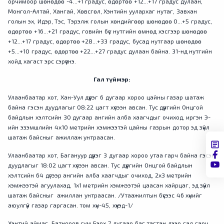
орчимоор шөнөдөө -4...+1 градус, өдөртөө +12...+17 градус дулаан,
Монгол-Алтай, Хангай, Хөвсгөл, Хэнтийн уулархаг нутаг, Завхан
голын эх, Идэр, Тэс, Тэрэлж голын хөндийгөөр шөнөдөө 0...+5 градус,
өдөртөө +16...+21 градус, говийн бүс нутгийн өмнөд хэсгээр шөнөдөө
+12...+17 градус, өдөртөө +28...+33 градус, бусад нутгаар шөнөдөө
+5...+10 градус, өдөртөө +22...+27 градус дулаан байна. 31-нд нутгийн
хойд хагаст эрс сэрүүснэ.
Гал түймэр:
Улаанбаатар хот, Хан-Уул дүүрэг 6 дугаар хороо цайны газар шатаж
байна гэсэн дуудлагыг 08:22 цагт хүлээн авсан. Тус дүүргийн Онцгой
байдлын хэлтсийн 30 дугаар ангийн алба хаагчдыг очиход, иргэн Э-
ийн эзэмшлийн 4х10 метрийн хэмжээтэй цайны газрын дотор эд зүйл
шатаж байсныг ажиллаж унтраасан.
Улаанбаатар хот, Багануур дүүрэг 3 дугаар хороо утаа гарч байна гэсэн
дуудлагыг 18:02 цагт хүлээн авсан. Тус дүүргийн Онцгой байдлын
хэлтсийн 64 дүгээр ангийн алба хаагчдыг очиход, 2х3 метрийн
хэмжээтэй агуулахад, 1х1 метрийн хэмжээтэй цаасан хайрцаг, эд зүйл
шатаж байсныг ажиллан унтраасан. /Утаажилтын бүсээс 46 хүнийг
аюулгүй газар гаргасан. том хүн-45, хүүхэд-1/
Хэнтий аймаг, Батноров сум Бэрх 7 дугаар баг тагтан дээр гал гарч