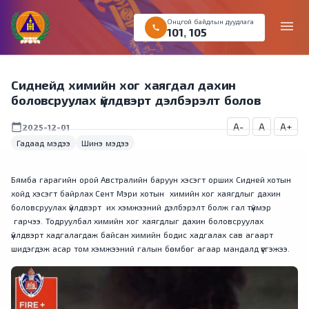
Онцгой байдлын дуудлага
menu
call
101
,
105
Сиднейд химийн хог хаягдал дахин
боловсруулах үйлдвэрт дэлбэрэлт болов
A-
A
A+
calendar_today
2025-12-01
Гадаад мэдээ
Шинэ мэдээ
Бямба гарагийн орой Австралийн баруун хэсэгт орших Сидней хотын
хойд хэсэгт байрлах Сент Мэри хотын химийн хог хаягдлыг дахин
боловсруулах үйлдвэрт их хэмжээний дэлбэрэлт болж гал түймэр
гарчээ. Тодруулбал химийн хог хаягдлыг дахин боловсруулах
үйлдвэрт хадгалагдаж байсан химийн бодис хадгалах сав агаарт
шидэгдэж асар том хэмжээний галын бөмбөг агаар мандалд үүсгэжээ.