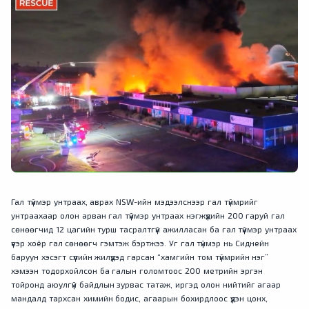
Гал түймэр унтраах, аврах NSW-ийн мэдээлснээр гал түймрийг
унтраахаар олон арван гал түймэр унтраах нэгжүүдийн 200 гаруй гал
сөнөөгчид 12 цагийн турш тасралтгүй ажилласан ба гал түймэр унтраах
үеэр хоёр гал сөнөөгч гэмтэж бэртжээ. Уг гал түймэр нь Сиднейн
баруун хэсэгт сүүлийн жилүүдэд гарсан “хамгийн том түймрийн нэг”
хэмээн тодорхойлсон ба галын голомтоос 200 метрийн эргэн
тойронд аюулгүй байдлын зурвас татаж, иргэд олон нийтийг агаар
мандалд тархсан химийн бодис, агаарын бохирдлоос үүдэн цонх,