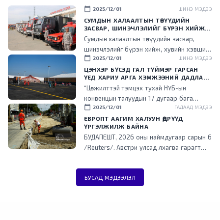
calendar_today
2025/12/01
ШИНЭ МЭДЭЭ
СУМДЫН ХАЛААЛТЫН ТӨВҮҮДИЙН
ЗАСВАР, ШИНЭЧЛЭЛИЙГ БҮРЭН ХИЙЖ,
ХУВИЙН ХЭВШИЛ РҮҮ МЕНЕЖМЕНТИЙГ
Сумдын халаалтын төвүүдийн засвар,
НЬ ШИЛЖҮҮЛСЭН ГЭДГИЙГ ОНЦОЛЛОО
шинэчлэлийг бүрэн хийж, хувийн хэвшил
calendar_today
2025/12/01
ШИНЭ МЭДЭЭ
рүү менежментийг нь шилжүүлснээр
төрийн ачаалал буурч, эдийн засгийн үр
ЦЭНХЭР БҮСЭД ГАЛ ТҮЙМЭР ГАРСАН
ҮЕД ХАРИУ АРГА ХЭМЖЭЭНИЙ ДАДЛАГА
ашигтай ажиллаж эхэлсэн гэдгийг энэ
СУРГУУЛИЙГ ЗОХИОН БАЙГУУЛЛАА
“Цөлжилттэй тэмцэх тухай НҮБ-ын
үеэр танилцууллаа.
конвенцын талуудын 17 дугаар бага
calendar_today
2025/12/01
ГАДААД МЭДЭЭ
хурал (COP17) зохион байгуулах цэнхэр
бүсэд гал түймэр гарсан үед хариу арга
ЕВРОПТ ААГИМ ХАЛУУН ӨДРҮҮД
ҮРГЭЛЖИЛЖ БАЙНА
хэмжээ зохион байгуулах дадлага,
БУДАПЕШТ, 2026 оны наймдугаар сарын 6
сургуулийг зохион байгууллаа.
/Reuters/. Австри улсад лхагва гарагт
агаарын хэм түүхэн дээд хэмжээнд хүрч
халжээ. Түүнчлэн аагим халуун, ган
БУСАД МЭДЭЭЛЭЛ
гачгийн улмаас төв болон өмнөд Европт
ихээхэн хүндрэл үүсэж, Унгар улсад
эрчим хүчний хэрэглээг хязгаарлажээ.
Дэлхийд хамгийн эрчимтэй дулаарч буй
Европ тивд энэ зун түүхэнд