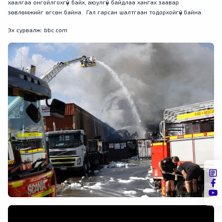
хаалгаа онгойлгохгүй байх, аюулгүй байдлаа хангах заавар
зөвлөмжийг өгсөн байна. Гал гарсан шалтгаан тодорхойгүй байна.
Эх сурвалж: bbc.com